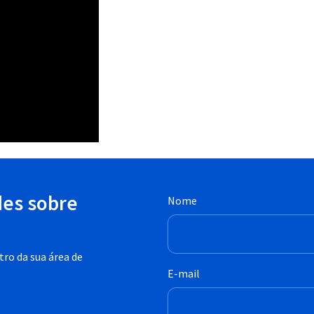
des sobre
Nome
ro da sua área de
E-mail