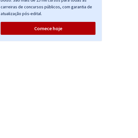
bolso. São mais de 25 mil cursos para todas as
carreiras de concursos públicos, com garantia de
atualização pós-edital.
Comece hoje