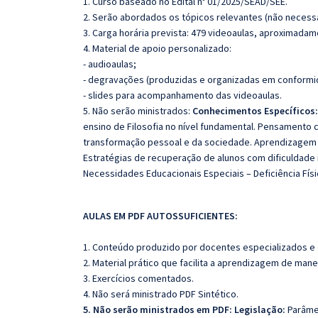
1. Curso baseado no Edital nº 01/2025/SEAD/SEE.
2. Serão abordados os tópicos relevantes (não necessa
3. Carga horária prevista: 479 videoaulas, aproximadam
4. Material de apoio personalizado:
- audioaulas;
- degravações (produzidas e organizadas em conformi
- slides para acompanhamento das videoaulas.
5. Não serão ministrados:
Conhecimentos Específicos
ensino de Filosofia no nível fundamental. Pensamento 
transformação pessoal e da sociedade. Aprendizagem sig
Estratégias de recuperação de alunos com dificuldad
Necessidades Educacionais Especiais – Deficiência Físic
AULAS EM PDF AUTOSSUFICIENTES:
1. Conteúdo produzido por docentes especializados e
2. Material prático que facilita a aprendizagem de mane
3. Exercícios comentados.
4. Não será ministrado PDF Sintético.
5. Não serão ministrados em PDF: Legislação:
Parâme