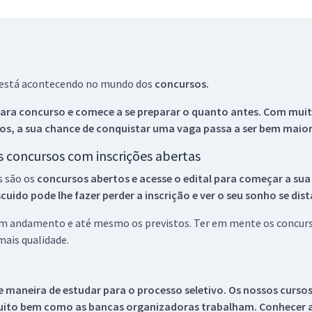
ue está acontecendo no mundo dos
concursos.
ara concurso e comece a se preparar o quanto antes. Com muita
os, a sua chance de conquistar uma vaga passa a ser bem maior
os concursos com inscrições abertas
s são os
concursos abertos e acesse o edital para começar a sua
ido pode lhe fazer perder a inscrição e ver o seu sonho se dis
 em andamento e até mesmo os previstos. Ter em mente os concurso
ais qualidade.
 maneira de estudar para o processo seletivo. Os nossos curso
uito bem como as bancas organizadoras trabalham. Conhecer a