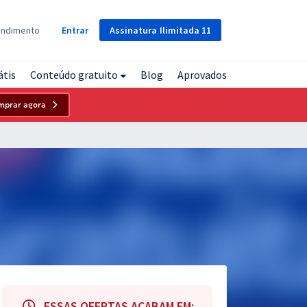
Assinatura
Ilimitada
11
endimento
Entrar
átis
Conteúdo gratuito
Blog
Aprovados
mprar agora
ESSAS OFERTAS ACABAM EM: