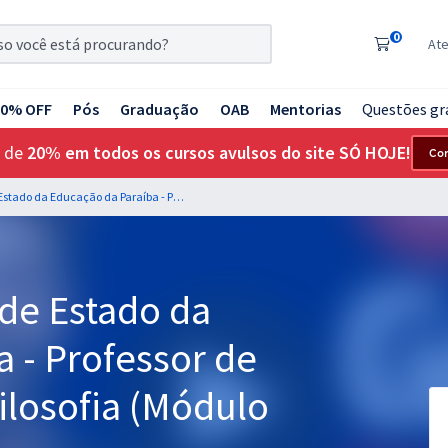
0
At
20% OFF
Pós
Graduação
OAB
Mentorias
Questões gr
 de
20% em todos os cursos avulsos do site SÓ HOJE!
Co
SEE PB - Secretaria de Estado da Educação da Paraíba - Professor de Educação Básica - Filosofia (Módulo Especial)
 de Estado da
 - Professor de
ilosofia (Módulo