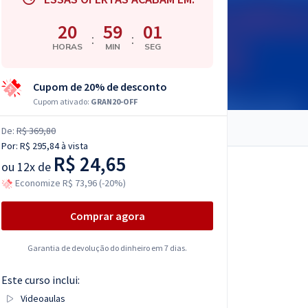
20
59
00
:
:
HORAS
MIN
SEG
Cupom de 20% de desconto
Cupom ativado:
GRAN20-OFF
De:
R$ 369,80
Por:
R$ 295,84
à vista
R$ 24,65
ou
12x de
Economize R$ 73,96 (-20%)
Comprar agora
Garantia de devolução do dinheiro em 7 dias.
Este curso inclui:
Videoaulas