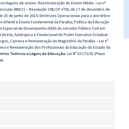
bordagens de ensino. Reestruturação do Ensino Médio - Lei nº
urricular (BNCC) – Resolução CNE/CP nº04, de 17 de dezembro de
de 25 de junho de 2014. Diretrizes Operacionais para o ano letivo
 Infantil e Ensino Fundamental da Paraíba; Política da Educação
ão Especial de Desempenho (AED) do servidor Público Civil em
 Direta, Autárquica e Fundacional do Poder Executivo Estadual -
rgos, Carreira e Remuneração do Magistério da Paraíba – Lei nº
reira e Remuneração dos Profissionais da Educação do Estado da
tos Teóricos e Legais da Educação:
Lei Nº 10.172/01 (Plano
os.