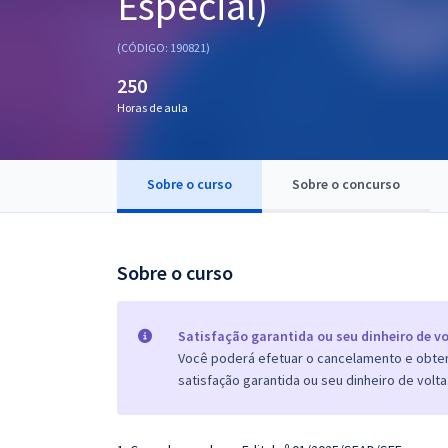
Especial)
Pós
(CÓDIGO: 190821)
Graduação
250
Horas de aula
OAB
Mentorias
Sobre o curso
Sobre o concurso
Questões grátis
Conteúdo gratuito
Sobre o curso
Blog
Aprovados
Satisfação garantida ou seu dinheiro de vo
Você poderá efetuar o cancelamento e obter 
satisfação garantida ou seu dinheiro de volta
Atendimento