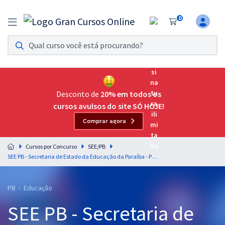
0
Assinatura Ilimitada 11
Acesso a todos os cursos. Teste grátis por 7 dias!
Assinatura OAB Até Passar
Acesso ilimitado a toda preparação para o Exame da
Desconto de
20% em todos os
Ordem, até você passar!
cursos avulsos do site SÓ HOJE!
Comprar agora
Residências Multiprofissionais
Preparação completa e intensiva para as principais
Cursos por Concurso
SEE/PB
residências em saúde do Brasil
SEE PB - Secretaria de Estado da Educação da Paraíba - Professor de Educação Básica - Sociologia
Concursos
PB - Educação
Assinatura Ilimitada
SEE PB - Secretaria de
Cursos 20% OFF