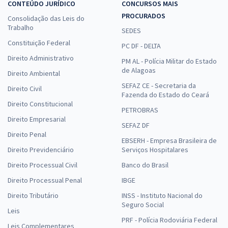
CONTEÚDO JURÍDICO
CONCURSOS MAIS
PROCURADOS
Consolidação das Leis do
Trabalho
SEDES
Constituição Federal
PC DF - DELTA
Direito Administrativo
PM AL - Polícia Militar do Estado
de Alagoas
Direito Ambiental
SEFAZ CE - Secretaria da
Direito Civil
Fazenda do Estado do Ceará
Direito Constitucional
PETROBRAS
Direito Empresarial
SEFAZ DF
Direito Penal
EBSERH - Empresa Brasileira de
Direito Previdenciário
Serviços Hospitalares
Direito Processual Civil
Banco do Brasil
Direito Processual Penal
IBGE
Direito Tributário
INSS - Instituto Nacional do
Seguro Social
Leis
PRF - Polícia Rodoviária Federal
Leis Complementares