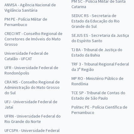
PM SC - Polícia Militar de Santa
ANVISA - Agência Nacional de
Catarina
Vigilância Sanitária
SEDUC RS - Secretaria de
PM PE - Polícia Militar de
Estado da Educação do Rio
Pernambuco
Grande do Sul
CRECI MT - Conselho Regional de
SEJUS ES - Secretaria da Justiça
Corretores de Imóveis do Mato
do Espírito Santo
Grosso
TJ BA - Tribunal de Justiça do
Universidade Federal de
Estado da Bahia
Catalão - UFCAT
TRF 3 - Tribunal Regional Federal
UFR - Universidade Federal de
da 3ª Região
Rondonópolis
MP RO - Ministério Público de
CRA MS - Conselho Regional de
Rondônia
Administração do Mato Grosso
do Sul
TCE SP - Tribunal de Contas do
Estado de São Paulo
UFJ - Universidade Federal de
Jataí
Politec PE - Polícia Científica de
Pernambuco
UFRN - Universidade Federal do
Rio Grande do Norte
UFCSPA - Universidade Federal