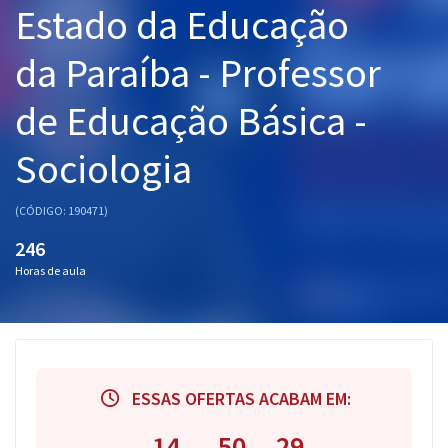
Estado da Educação
Pós
da Paraíba - Professor
Graduação
de Educação Básica -
OAB
Sociologia
Mentorias
Questões grátis
(CÓDIGO: 190471)
246
Conteúdo gratuito
Horas de aula
Blog
Aprovados
Atendimento
ESSAS OFERTAS ACABAM EM:
14
50
28