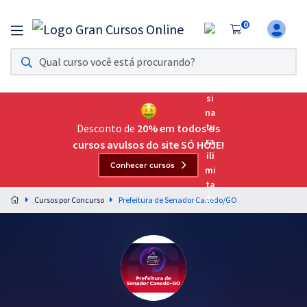
0
Assinatura Ilimitada 11
Acesso a todos os cursos. Teste grátis por 7 dias!
Assinatura OAB Até Passar
Acesso ilimitado a toda preparação para o Exame da
Desconto de
20% em todos os
Ordem, até você passar!
cursos avulsos do site SÓ HOJE!
Conhecer cursos
Residências Multiprofissionais
Preparação completa e intensiva para as principais
Cursos por Concurso
Prefeitura de Senador Canedo/GO
residências em saúde do Brasil
Concursos
Assinatura Ilimitada
Cursos 20% OFF