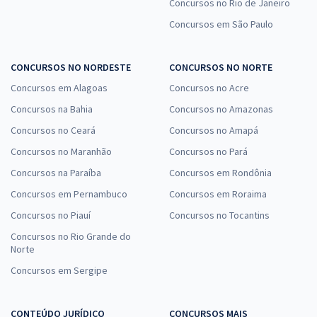
Concursos no Rio de Janeiro
Prefeitura de Senador Canedo - GO - Analista de Saúde - Biomédico
Concursos em São Paulo
R$ 399,92
à vista
33,33
R$
ou 12x de
Economize R$ 99,98 (-20%)
CONCURSOS NO NORDESTE
CONCURSOS NO NORTE
Comprar
Concursos em Alagoas
Concursos no Acre
Concursos na Bahia
Concursos no Amazonas
Concursos no Ceará
Concursos no Amapá
Concursos no Maranhão
Concursos no Pará
Prefeitura de Senador Canedo - GO - Analista Educacional -
Nutricionista
Concursos na Paraíba
Concursos em Rondônia
R$ 399,92
à vista
Concursos em Pernambuco
Concursos em Roraima
33,33
R$
ou 12x de
Concursos no Piauí
Concursos no Tocantins
Economize R$ 99,98 (-20%)
Concursos no Rio Grande do
Comprar
Norte
Concursos em Sergipe
CONTEÚDO JURÍDICO
Prefeitura de Senador Canedo - GO - Educador Social
CONCURSOS MAIS