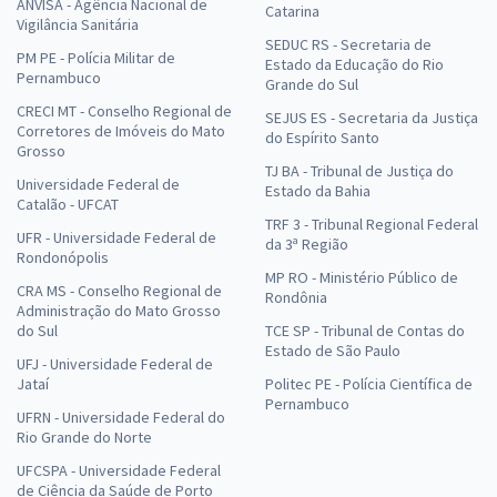
ANVISA - Agência Nacional de
Fisioterapeuta
Catarina
Vigilância Sanitária
R$ 399,92
à vista
SEDUC RS - Secretaria de
PM PE - Polícia Militar de
33,33
Estado da Educação do Rio
R$
ou 12x de
Pernambuco
Grande do Sul
Economize R$ 99,98 (-20%)
CRECI MT - Conselho Regional de
SEJUS ES - Secretaria da Justiça
Corretores de Imóveis do Mato
Comprar
do Espírito Santo
Grosso
TJ BA - Tribunal de Justiça do
Universidade Federal de
Estado da Bahia
Catalão - UFCAT
TRF 3 - Tribunal Regional Federal
Prefeitura de Senador Canedo - GO - Analista de Saúde - Cirurgião
UFR - Universidade Federal de
da 3ª Região
Rondonópolis
Dentista – Clínico Geral
MP RO - Ministério Público de
CRA MS - Conselho Regional de
R$ 399,92
à vista
Rondônia
Administração do Mato Grosso
33,33
R$
ou 12x de
do Sul
TCE SP - Tribunal de Contas do
Economize R$ 99,98 (-20%)
Estado de São Paulo
UFJ - Universidade Federal de
Jataí
Comprar
Politec PE - Polícia Científica de
Pernambuco
UFRN - Universidade Federal do
Rio Grande do Norte
UFCSPA - Universidade Federal
Prefeitura de Senador Canedo - GO - Professor - Educação Física
de Ciência da Saúde de Porto