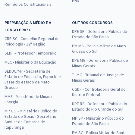
Assistente Social
PND
Remédios Constitucionais
R$ 399,92
à vista
33,33
R$
ou 12x de
PREPARAÇÃO A MÉDIO E A
OUTROS CONCURSOS
Economize R$ 99,98 (-20%)
LONGO PRAZO
DPE SP - Defensoria Pública do
Comprar
Estado de São Paulo
CRP SC - Conselho Regional de
Psicologia - 12ª Região
PM MS - Polícia Militar de Mato
Grosso do Sul
SEDF - Professor Temporário
DPE MG - Defensoria Pública de
MEC - Ministério da Educação
Prefeitura de Senador Canedo - GO - Analista Educacional –
Minas Gerais
Assistente Social
SEDUC/MT - Secretaria de
TJ MG - Tribunal de Justiça de
Estado de Educação, Esporte e
R$ 399,92
à vista
Minas Gerais
Lazer do estado de Mato
33,33
R$
ou 12x de
Grosso
CGDF - Controladoria Geral do
Economize R$ 99,98 (-20%)
Distrito Federal
MME - Ministério de Minas e
Energia
Comprar
DPE RS - Defensoria Pública do
Estado do Rio Grande do Sul
MP GO - Ministério Público do
Estado de Goiás - Secretário
MP SP - Ministério Público do
Auxiliar da Comarca de
Estado de São Paulo
Itapuranga
Prefeitura de Senador Canedo - GO - Analista de Saúde -
PM SC - Polícia Militar de Santa