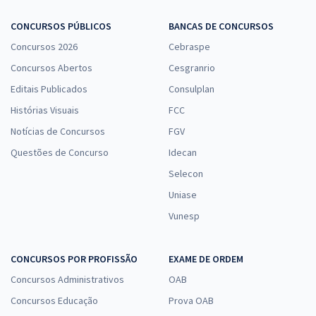
CONCURSOS PÚBLICOS
BANCAS DE CONCURSOS
Prefeitura de Senador Canedo - GO - Professor - Pedagogo
Concursos 2026
Cebraspe
R$ 354,24
à vista
29,52
Concursos Abertos
R$
Cesgranrio
ou 12x de
Economize R$ 88,56 (-20%)
Editais Publicados
Consulplan
Comprar
Histórias Visuais
FCC
Notícias de Concursos
FGV
Questões de Concurso
Idecan
Selecon
Prefeitura de Senador Canedo - GO - Analista de Saúde – Psicólogo
Uniase
R$ 399,92
à vista
33,33
R$
ou 12x de
Vunesp
Economize R$ 99,98 (-20%)
Comprar
CONCURSOS POR PROFISSÃO
EXAME DE ORDEM
Concursos Administrativos
OAB
Concursos Educação
Prova OAB