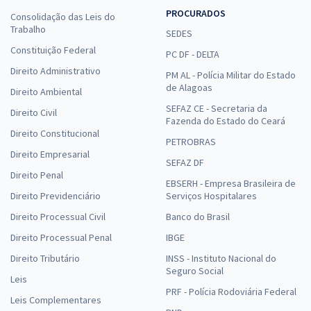
PROCURADOS
Consolidação das Leis do
R$ 354,24
à vista
Trabalho
29,52
R$
SEDES
ou 12x de
Constituição Federal
Economize R$ 88,56 (-20%)
PC DF - DELTA
Direito Administrativo
Comprar
PM AL - Polícia Militar do Estado
de Alagoas
Direito Ambiental
SEFAZ CE - Secretaria da
Direito Civil
Fazenda do Estado do Ceará
Direito Constitucional
Prefeitura de Senador Canedo - GO - Analista de Saúde – Assistente
PETROBRAS
Direito Empresarial
Social
SEFAZ DF
Direito Penal
R$ 399,92
à vista
EBSERH - Empresa Brasileira de
33,33
R$
ou 12x de
Direito Previdenciário
Serviços Hospitalares
Economize R$ 99,98 (-20%)
Direito Processual Civil
Banco do Brasil
Comprar
Direito Processual Penal
IBGE
Direito Tributário
INSS - Instituto Nacional do
Seguro Social
Leis
PRF - Polícia Rodoviária Federal
Prefeitura de Senador Canedo - GO - Analista de Serviço Social –
Leis Complementares