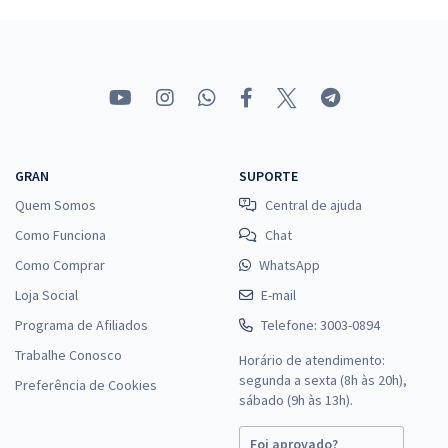
Comprar
Prefeitura de Senador Canedo - GO - Conhecimentos Específicos
para o Cargo de Assistente de Saúde - Técnico de Enfermagem
R$ 306,24
à vista
25,52
R$
ou 12x de
GRAN
SUPORTE
Economize R$ 76,56 (-20%)
Quem Somos
Central de ajuda
Comprar
Como Funciona
Chat
Como Comprar
WhatsApp
Loja Social
E-mail
Prefeitura de Senador Canedo - GO - Analista de Saúde - Enfermeiro
Programa de Afiliados
Telefone: 3003-0894
R$ 399,92
à vista
Trabalhe Conosco
Horário de atendimento:
33,33
R$
ou 12x de
segunda a sexta (8h às 20h),
Preferência de Cookies
sábado (9h às 13h).
Economize R$ 99,98 (-20%)
Comprar
Foi aprovado?