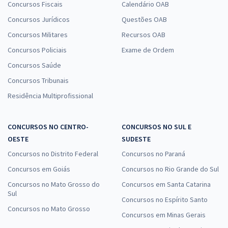
Prefeitura de Senador Canedo - GO - Analista de Serviço Social –
Concursos Fiscais
Calendário OAB
Psicólogo
Concursos Jurídicos
Questões OAB
R$ 399,92
à vista
Concursos Militares
Recursos OAB
33,33
R$
ou 12x de
Concursos Policiais
Exame de Ordem
Economize R$ 99,98 (-20%)
Concursos Saúde
Comprar
Concursos Tribunais
Residência Multiprofissional
Prefeitura de Senador Canedo - GO - Analista de Saúde -
CONCURSOS NO CENTRO-
CONCURSOS NO SUL E
Nutricionista
OESTE
SUDESTE
R$ 399,92
à vista
Concursos no Distrito Federal
Concursos no Paraná
33,33
R$
ou 12x de
Economize R$ 99,98 (-20%)
Concursos em Goiás
Concursos no Rio Grande do Sul
Concursos no Mato Grosso do
Concursos em Santa Catarina
Comprar
Sul
Concursos no Espírito Santo
Concursos no Mato Grosso
Concursos em Minas Gerais