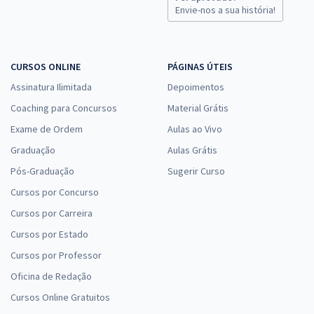
Envie-nos a sua história!
Prefeitura de Senador Canedo - GO - Agente Educacional
CURSOS ONLINE
PÁGINAS ÚTEIS
R$ 354,24
à vista
Assinatura Ilimitada
Depoimentos
29,52
R$
ou 12x de
Coaching para Concursos
Material Grátis
Economize R$ 88,56 (-20%)
Exame de Ordem
Aulas ao Vivo
Comprar
Graduação
Aulas Grátis
Pós-Graduação
Sugerir Curso
Cursos por Concurso
Prefeitura de Senador Canedo - GO - Assistente Educacional
Cursos por Carreira
R$ 354,24
à vista
Cursos por Estado
29,52
R$
ou 12x de
Economize R$ 88,56 (-20%)
Cursos por Professor
Oficina de Redação
Comprar
Cursos Online Gratuitos