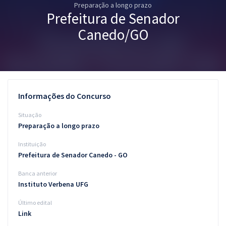
Preparação a longo prazo
Pós
Prefeitura de Senador
Graduação
Canedo/GO
OAB
Mentorias
Informações do Concurso
Questões grátis
Situação
Conteúdo gratuito
Preparação a longo prazo
Instituição
Blog
Prefeitura de Senador Canedo - GO
Aprovados
Banca anterior
Instituto Verbena UFG
Atendimento
Último edital
Link