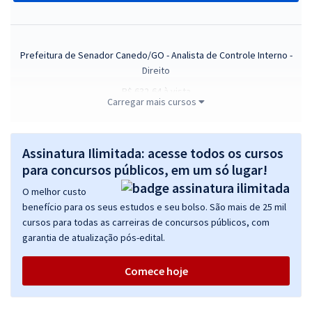
Prefeitura de Senador Canedo/GO - Analista de Controle Interno -
Direito
R$ 632,64
à vista
Carregar mais cursos
52,72
R$
ou 12x de
Economize R$ 158,16 (-20%)
Comprar
Assinatura Ilimitada: acesse todos os cursos
para concursos públicos, em um só lugar!
O melhor custo
benefício para os seus estudos e seu bolso. São mais de 25 mil
ISS Senador Canedo/GO - Conhecimentos Específicos para o cargo
cursos para todas as carreiras de concursos públicos, com
de Fiscal de Tributos Municipais
garantia de atualização pós-edital.
R$ 392,64
à vista
32,72
R$
ou 12x de
Comece hoje
Economize R$ 98,16 (-20%)
Comprar