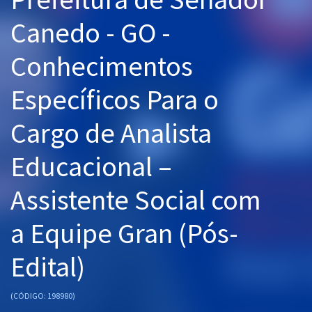
Pós
Canedo - GO -
Graduação
Conhecimentos
OAB
Específicos Para o
Mentorias
Cargo de Analista
Questões grátis
Educacional –
Conteúdo gratuito
Assistente Social com
Blog
a Equipe Gran (Pós-
Aprovados
Edital)
Atendimento
(CÓDIGO: 198980)