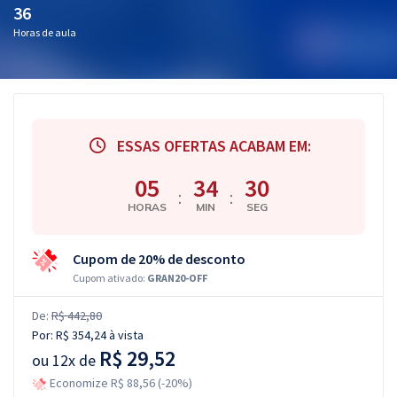
36
Horas de aula
ESSAS OFERTAS ACABAM EM:
05
34
29
:
:
HORAS
MIN
SEG
Cupom de 20% de desconto
Cupom ativado:
GRAN20-OFF
De:
R$ 442,80
Por:
R$ 354,24
à vista
R$ 29,52
ou
12x de
Economize R$ 88,56 (-20%)