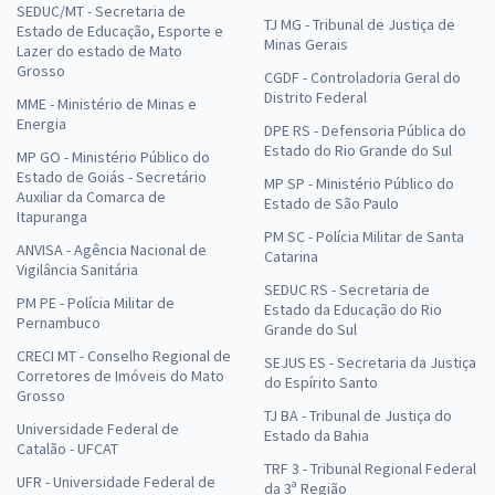
SEDUC/MT - Secretaria de
TJ MG - Tribunal de Justiça de
Estado de Educação, Esporte e
Minas Gerais
Lazer do estado de Mato
Grosso
CGDF - Controladoria Geral do
Distrito Federal
MME - Ministério de Minas e
Energia
DPE RS - Defensoria Pública do
Estado do Rio Grande do Sul
MP GO - Ministério Público do
Estado de Goiás - Secretário
MP SP - Ministério Público do
Auxiliar da Comarca de
Estado de São Paulo
Itapuranga
PM SC - Polícia Militar de Santa
ANVISA - Agência Nacional de
Catarina
Vigilância Sanitária
SEDUC RS - Secretaria de
PM PE - Polícia Militar de
Estado da Educação do Rio
Pernambuco
Grande do Sul
CRECI MT - Conselho Regional de
SEJUS ES - Secretaria da Justiça
Corretores de Imóveis do Mato
do Espírito Santo
Grosso
TJ BA - Tribunal de Justiça do
Universidade Federal de
Estado da Bahia
Catalão - UFCAT
TRF 3 - Tribunal Regional Federal
UFR - Universidade Federal de
da 3ª Região