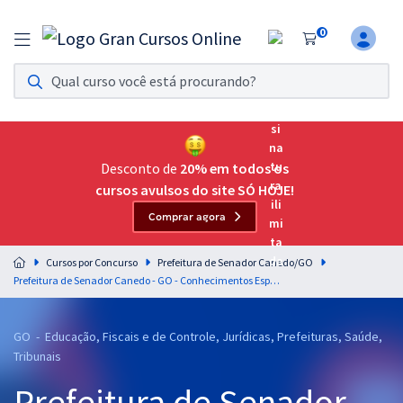
0
Assinatura Ilimitada 11
Acesso a todos os cursos. Teste grátis por 7 dias!
Assinatura OAB Até Passar
Acesso ilimitado a toda preparação para o Exame da
Desconto de
20% em todos os
Ordem, até você passar!
cursos avulsos do site SÓ HOJE!
Comprar agora
Residências Multiprofissionais
Preparação completa e intensiva para as principais
Cursos por Concurso
Prefeitura de Senador Canedo/GO
residências em saúde do Brasil
Prefeitura de Senador Canedo - GO - Conhecimentos Específicos Para o Cargo de Analista Educacional – Assistente Social com a Equipe Gran (Pós-Edital)
Concursos
GO - Educação, Fiscais e de Controle, Jurídicas, Prefeituras, Saúde,
Assinatura Ilimitada
Tribunais
Cursos 20% OFF
Prefeitura de Senador