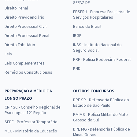
SEFAZ DF
Direito Penal
EBSERH - Empresa Brasileira de
Direito Previdenciário
Serviços Hospitalares
Direito Processual Civil
Banco do Brasil
Direito Processual Penal
IBGE
Direito Tributário
INSS - Instituto Nacional do
Seguro Social
Leis
PRF - Polícia Rodoviária Federal
Leis Complementares
PND
Remédios Constitucionais
PREPARAÇÃO A MÉDIO E A
OUTROS CONCURSOS
LONGO PRAZO
DPE SP - Defensoria Pública do
Estado de São Paulo
CRP SC - Conselho Regional de
Psicologia - 12ª Região
PM MS - Polícia Militar de Mato
Grosso do Sul
SEDF - Professor Temporário
DPE MG - Defensoria Pública de
MEC - Ministério da Educação
Minas Gerais