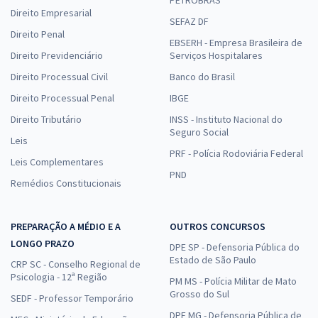
PETROBRAS
Direito Empresarial
SEFAZ DF
Direito Penal
EBSERH - Empresa Brasileira de
Direito Previdenciário
Serviços Hospitalares
Direito Processual Civil
Banco do Brasil
Direito Processual Penal
IBGE
Direito Tributário
INSS - Instituto Nacional do
Seguro Social
Leis
PRF - Polícia Rodoviária Federal
Leis Complementares
PND
Remédios Constitucionais
PREPARAÇÃO A MÉDIO E A
OUTROS CONCURSOS
LONGO PRAZO
DPE SP - Defensoria Pública do
Estado de São Paulo
CRP SC - Conselho Regional de
Psicologia - 12ª Região
PM MS - Polícia Militar de Mato
Grosso do Sul
SEDF - Professor Temporário
DPE MG - Defensoria Pública de