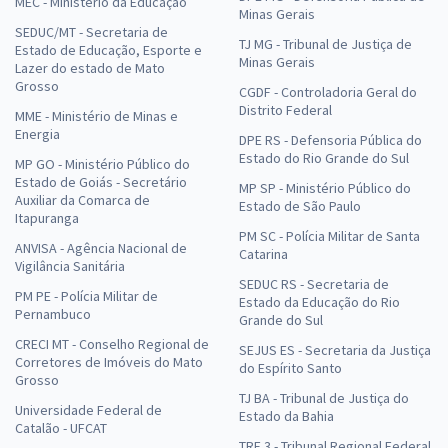
MEC - Ministério da Educação
Minas Gerais
SEDUC/MT - Secretaria de
TJ MG - Tribunal de Justiça de
Estado de Educação, Esporte e
Minas Gerais
Lazer do estado de Mato
Grosso
CGDF - Controladoria Geral do
Distrito Federal
MME - Ministério de Minas e
Energia
DPE RS - Defensoria Pública do
Estado do Rio Grande do Sul
MP GO - Ministério Público do
Estado de Goiás - Secretário
MP SP - Ministério Público do
Auxiliar da Comarca de
Estado de São Paulo
Itapuranga
PM SC - Polícia Militar de Santa
ANVISA - Agência Nacional de
Catarina
Vigilância Sanitária
SEDUC RS - Secretaria de
PM PE - Polícia Militar de
Estado da Educação do Rio
Pernambuco
Grande do Sul
CRECI MT - Conselho Regional de
SEJUS ES - Secretaria da Justiça
Corretores de Imóveis do Mato
do Espírito Santo
Grosso
TJ BA - Tribunal de Justiça do
Universidade Federal de
Estado da Bahia
Catalão - UFCAT
TRF 3 - Tribunal Regional Federal