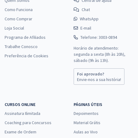
Quem Somos
Central de ajuda
Como Funciona
Chat
Como Comprar
WhatsApp
Loja Social
E-mail
Programa de Afiliados
Telefone: 3003-0894
Trabalhe Conosco
Horário de atendimento:
segunda a sexta (8h às 20h),
Preferência de Cookies
sábado (9h às 13h).
Foi aprovado?
Envie-nos a sua história!
CURSOS ONLINE
PÁGINAS ÚTEIS
Assinatura Ilimitada
Depoimentos
Coaching para Concursos
Material Grátis
Exame de Ordem
Aulas ao Vivo