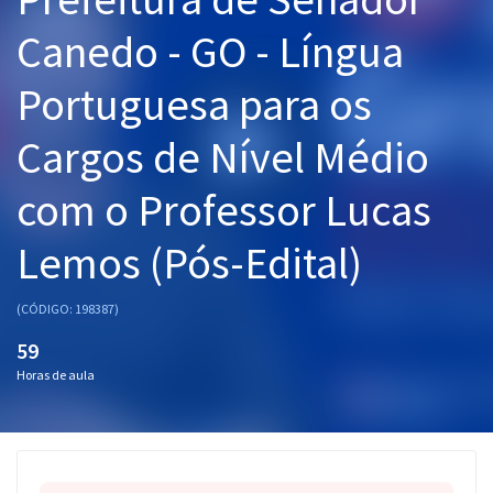
Pós
Canedo - GO - Língua
Graduação
Portuguesa para os
OAB
Cargos de Nível Médio
Mentorias
com o Professor Lucas
Questões grátis
Lemos (Pós-Edital)
Conteúdo gratuito
(CÓDIGO: 198387)
Blog
59
Aprovados
Horas de aula
Atendimento