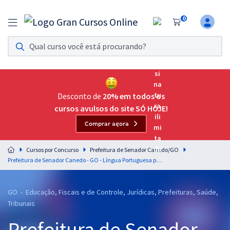
0
Assinatura Ilimitada 11
Acesso a todos os cursos. Teste grátis por 7 dias!
Assinatura OAB Até Passar
Acesso ilimitado a toda preparação para o Exame da
Desconto de
20% em todos os
Ordem, até você passar!
cursos avulsos do site SÓ HOJE!
Comprar agora
Residências Multiprofissionais
Preparação completa e intensiva para as principais
Cursos por Concurso
Prefeitura de Senador Canedo/GO
residências em saúde do Brasil
Prefeitura de Senador Canedo - GO - Língua Portuguesa para os Cargos de Nível Médio com o Professor Lucas Lemos (Pós-Edital)
Concursos
GO - Educação, Fiscais e de Controle, Jurídicas, Prefeituras, Saúde,
Assinatura Ilimitada
Tribunais
Cursos 20% OFF
Prefeitura de Senador