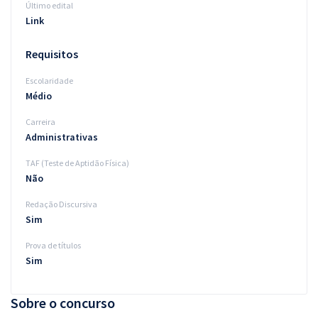
Último edital
Link
Requisitos
Escolaridade
Médio
Carreira
Administrativas
TAF (Teste de Aptidão Física)
Não
Redação Discursiva
Sim
Prova de títulos
Sim
Sobre o concurso