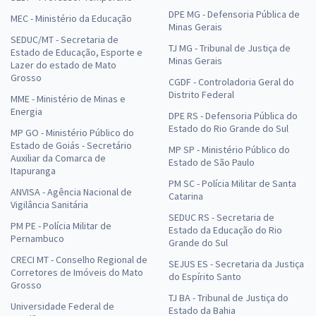
DPE MG - Defensoria Pública de
MEC - Ministério da Educação
Minas Gerais
SEDUC/MT - Secretaria de
TJ MG - Tribunal de Justiça de
Estado de Educação, Esporte e
Minas Gerais
Lazer do estado de Mato
Grosso
CGDF - Controladoria Geral do
Distrito Federal
MME - Ministério de Minas e
Energia
DPE RS - Defensoria Pública do
Estado do Rio Grande do Sul
MP GO - Ministério Público do
Estado de Goiás - Secretário
MP SP - Ministério Público do
Auxiliar da Comarca de
Estado de São Paulo
Itapuranga
PM SC - Polícia Militar de Santa
ANVISA - Agência Nacional de
Catarina
Vigilância Sanitária
SEDUC RS - Secretaria de
PM PE - Polícia Militar de
Estado da Educação do Rio
Pernambuco
Grande do Sul
CRECI MT - Conselho Regional de
SEJUS ES - Secretaria da Justiça
Corretores de Imóveis do Mato
do Espírito Santo
Grosso
TJ BA - Tribunal de Justiça do
Universidade Federal de
Estado da Bahia