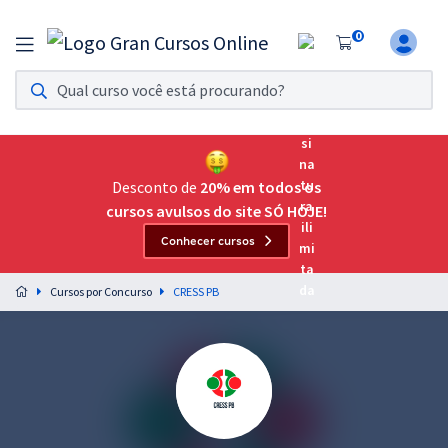
0
Assinatura Ilimitada 11
Acesso a todos os cursos. Teste grátis por 7 dias!
Assinatura OAB Até Passar
Acesso ilimitado a toda preparação para o Exame da
Desconto de
20% em todos os
Ordem, até você passar!
cursos avulsos do site SÓ HOJE!
Conhecer cursos
Residências Multiprofissionais
Preparação completa e intensiva para as principais
Cursos por Concurso
CRESS PB
residências em saúde do Brasil
Concursos
Assinatura Ilimitada
Cursos 20% OFF