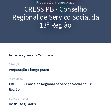
Preparação a longo prazo
Pós
CRESS PB - Conselho
Graduação
Regional de Serviço Social da
13º Região
OAB
Mentorias
Questões grátis
Informações do Concurso
Conteúdo gratuito
Situação
Preparação a longo prazo
Blog
Instituição
Aprovados
CRESS PB - Conselho Regional de Serviço Social da 13ª
Região
Atendimento
Banca anterior
Instituto Quadrix