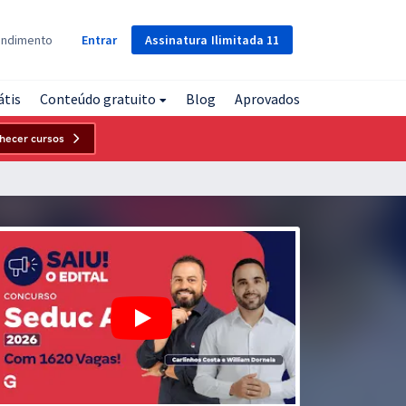
Assinatura
Ilimitada
11
endimento
Entrar
átis
Conteúdo gratuito
Blog
Aprovados
hecer cursos