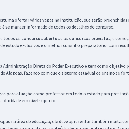
R$ 422,32
à vista
35,19
R$
ou 12x de
Comprar
Economize R$ 105,58
stuma ofertar várias vagas na instituição, que serão preenchidas 
(-20%)
a é se manter informado de todos os detalhes do concurso.
de todos os
R$ 430,32
concursos abertos
à vista
e os
concursos previstos
, e come
35,86
R$
s de estudo exclusivos e o melhor cursinho preparatório, com res
ou 12x de
Comprar
Economize R$ 107,58
(-20%)
à Administração Direta do Poder Executivo e tem como objetivo 
 de Alagoas, fazendo com que o sistema estadual de ensino se fort
gas para atuação como professor em todo o estado para prestação 
scolaridade em nível superior.
vagas na área de educação, ele deve apresentar também muita co
mo taxas, prazos, datas, conteúdo das provas, entre outros. Com