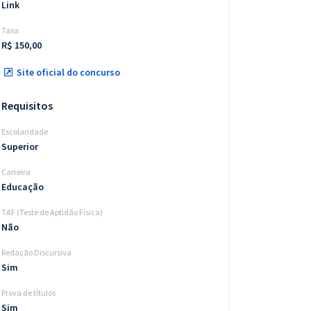
Link
Taxa
R$ 150,00
Site oficial do concurso
Requisitos
Escolaridade
Superior
Carreira
Educação
TAF (Teste de Aptidão Física)
Não
Redação Discursiva
Sim
Prova de títulos
Sim