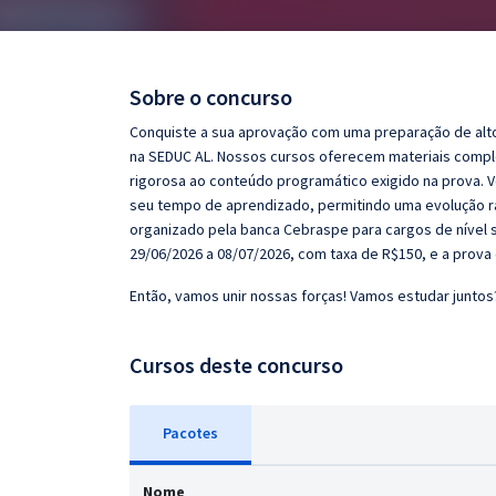
Pós
Graduação
Sobre o concurso
OAB
Conquiste a sua aprovação com uma preparação de alt
na SEDUC AL. Nossos cursos oferecem materiais comple
Mentorias
rigorosa ao conteúdo programático exigido na prova. 
seu tempo de aprendizado, permitindo uma evolução rá
organizado pela banca Cebraspe para cargos de nível s
Questões grátis
29/06/2026 a 08/07/2026, com taxa de R$150, e a prova 
Conteúdo gratuito
Então, vamos unir nossas forças! Vamos estudar juntos
Blog
Cursos deste concurso
Aprovados
Atendimento
Pacotes
Nome