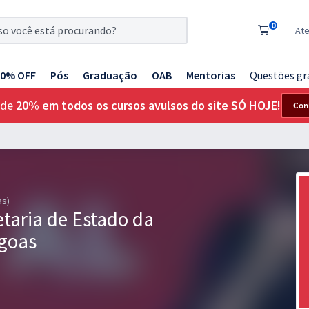
0
At
20% OFF
Pós
Graduação
OAB
Mentorias
Questões gr
 de
20% em todos os cursos avulsos do site SÓ HOJE!
Con
as)
taria de Estado da
goas