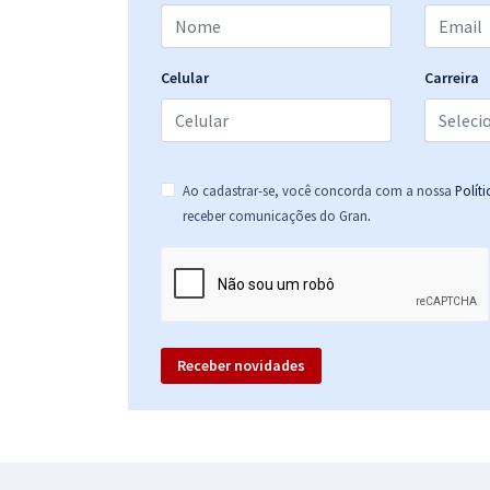
SEDUC AL - Secretaria de Estado de Educação de
Alagoas - Professor - Disciplina 11: Química (Pós-
Edital)
Celular
Carreira
SEDUC AL - Secretaria de Estado de Educação de
Alagoas - Conhecimentos Específicos para o Cargo
de Professor - Disciplina 11: Química (Pós-Edital)
Ao cadastrar-se, você concorda com a nossa
Polít
.
receber comunicações do Gran
SEDUC AL - Secretaria de Estado de Educação de
Alagoas - Professor - Disciplina 4: Filosofia (Pós-
Edital)
Receber novidades
SEDUC AL - Secretaria de Estado de Educação de
Alagoas - Professor - Disciplina 12: Sociologia (Pós-
Edital)