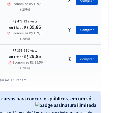
Comprar
Economize R$ 119,58
(-20%)
R$ 478,32
à vista
39,86
R$
ou 12x de
Comprar
Economize R$ 119,58
(-20%)
R$ 358,24
à vista
29,85
R$
ou 12x de
Comprar
Economize R$ 89,56
(-20%)
R$ 478,24
à vista
gar mais cursos
39,85
R$
ou 12x de
Comprar
Economize R$ 119,56
(-20%)
s cursos para concursos públicos, em um só
R$ 358,24
à vista
 bolso. São mais de 25 mil cursos para todas as carreiras de