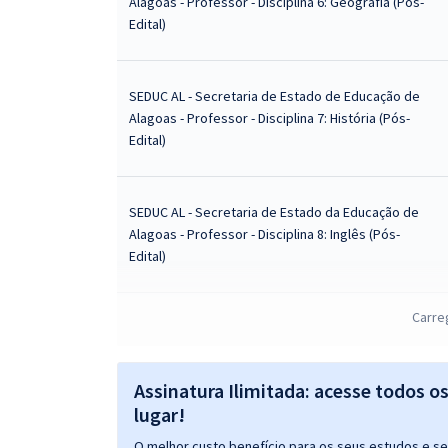
Alagoas - Professor - Disciplina 6: Geografia (Pós-
Edital)
SEDUC AL - Secretaria de Estado de Educação de
Alagoas - Professor - Disciplina 7: História (Pós-
Edital)
SEDUC AL - Secretaria de Estado da Educação de
Alagoas - Professor - Disciplina 8: Inglês (Pós-
Edital)
Carre
SEDUC AL - Secretaria de Estado de Educação de
Alagoas - Professor - Disciplina 9: Matemática (Pós-
Edital)
Assinatura Ilimitada: acesse todos o
lugar!
SEDUC AL - Secretaria de Estado de Educação de
O melhor custo benefício para os seus estudos e seu