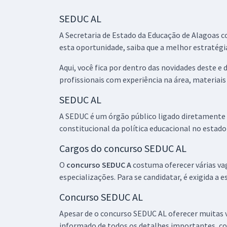
SEDUC AL - Secretaria de Estado de Educação de
SEDUC AL
Alagoas - Conhecimentos Específicos para
A Secretaria de Estado da Educação de Alagoas co
Professor - Disciplina 4: Filosofia (Pós-Edital)
esta oportunidade, saiba que a melhor estratégi
Aqui, você fica por dentro das novidades deste e 
SEDUC AL - Secretaria de Estado de Educação de
profissionais com experiência na área, materiai
Alagoas - Conhecimentos Específicos para
Professor - Disciplina 12: Sociologia (Pós-Edital)
SEDUC AL
A SEDUC é um órgão público ligado diretamente 
constitucional da política educacional no estado
Cargos do concurso SEDUC AL
O
concurso SEDUC A
costuma oferecer várias va
especializações. Para se candidatar, é exigida a e
Concurso SEDUC AL
Apesar de o concurso SEDUC AL oferecer muitas 
informado de todos os detalhes importantes, co