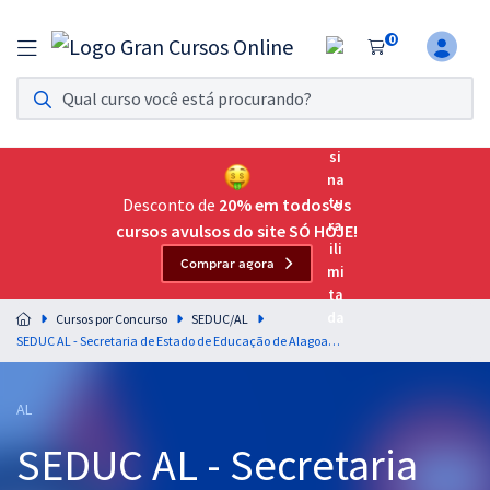
0
Assinatura Ilimitada 11
Acesso a todos os cursos. Teste grátis por 7 dias!
Assinatura OAB Até Passar
Acesso ilimitado a toda preparação para o Exame da
Desconto de
20% em todos os
Ordem, até você passar!
cursos avulsos do site SÓ HOJE!
Comprar agora
Residências Multiprofissionais
Preparação completa e intensiva para as principais
Cursos por Concurso
SEDUC/AL
residências em saúde do Brasil
SEDUC AL - Secretaria de Estado de Educação de Alagoas - Conhecimentos Específicos para Professor - Disciplina 12: Sociologia (Pós-Edital)
Concursos
AL
Assinatura Ilimitada
SEDUC AL - Secretaria
Cursos 20% OFF