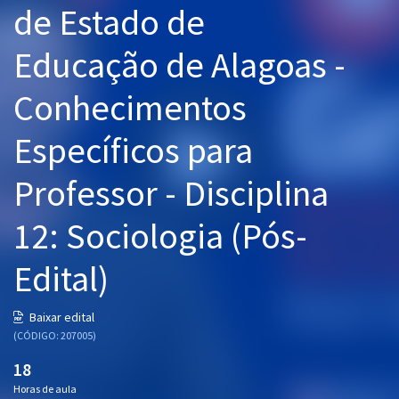
de Estado de
Pós
Educação de Alagoas -
Graduação
Conhecimentos
OAB
Específicos para
Mentorias
Professor - Disciplina
Questões grátis
Conteúdo gratuito
12: Sociologia (Pós-
Blog
Edital)
Aprovados
Baixar edital
(CÓDIGO: 207005)
Atendimento
18
Horas de aula