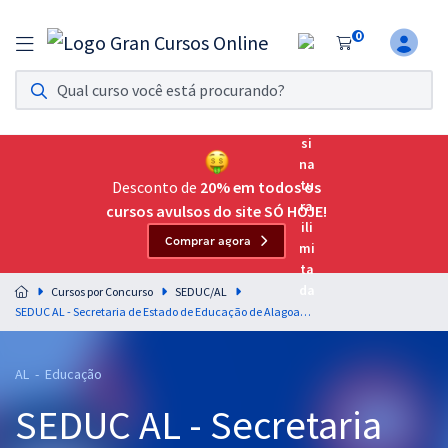
0
Assinatura Ilimitada 11
Acesso a todos os cursos. Teste grátis por 7 dias!
Assinatura OAB Até Passar
Acesso ilimitado a toda preparação para o Exame da
Desconto de
20% em todos os
Ordem, até você passar!
cursos avulsos do site SÓ HOJE!
Comprar agora
Residências Multiprofissionais
Preparação completa e intensiva para as principais
Cursos por Concurso
SEDUC/AL
residências em saúde do Brasil
SEDUC AL - Secretaria de Estado de Educação de Alagoas - Professor - Disciplina 9: Matemática (Pós-Edital)
Concursos
AL - Educação
Assinatura Ilimitada
SEDUC AL - Secretaria
Cursos 20% OFF