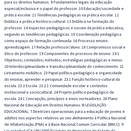
para os direitos humanos. 9 Fundamentos legais da educação
especial/inclusiva e o papel do professor. 10 Educação/sociedade e
prática escolar. 11 Tendências pedagógicas na prática escolar. 12
Didática e prática histórico-cultural. 13 Didática na formação do
professor. 14 Aspectos pedagógicos e sociais da prática educativa,
segundo as tendências pedagógicas. 15 Coordenação pedagógica
como espaço de formação continuada. 16 Processo ensino‐
aprendizagem. 17 Relação professor/aluno. 18 Compromisso social e
ético do professor. 19 Componentes do processo de ensino. 19.1
Objetivos; conteúdos; métodos; estratégias pedagógicas e meios.
20 Interdisciplinaridade e transdisciplinaridade do conhecimento. 21
Letramento midiático. 23 Papel político‐pedagógico e organicidade
do ensinar, aprender e pesquisar. 23.1 Função histórico‐cultural da
escola. 23.2 Escola. 23.2.1 Comunidade escolar e contextos
institucional e sociocultural. 24 Projeto político‐pedagógico da
escola. 24.1 Concepção, princípios e eixos norteadores. 28 Plano
Nacional de Educação em Direitos Humanos. III LEGISLAÇÃO
EDUCACIONAL: 7 Diretrizes operacionais para a educação de jovens e
adultos nos aspectos relativos ao seu alinhamento à Política Nacional
de Alfabetização (PNA) e à Base Nacional Comum Curricular (BNCC). 9
Lei estadual nº 6.196/2000 (Estatuto de Magistério do Estado de