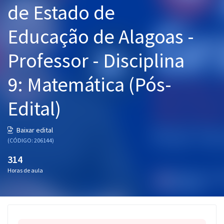
de Estado de
Pós
Educação de Alagoas -
Graduação
Professor - Disciplina
OAB
9: Matemática (Pós-
Mentorias
Edital)
Questões grátis
Conteúdo gratuito
Baixar edital
(CÓDIGO: 206144)
Blog
314
Aprovados
Horas de aula
Atendimento