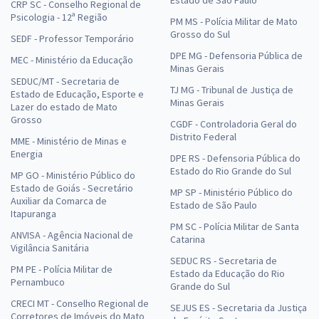
CRP SC - Conselho Regional de
Psicologia - 12ª Região
PM MS - Polícia Militar de Mato
Grosso do Sul
SEDF - Professor Temporário
DPE MG - Defensoria Pública de
MEC - Ministério da Educação
Minas Gerais
SEDUC/MT - Secretaria de
TJ MG - Tribunal de Justiça de
Estado de Educação, Esporte e
Minas Gerais
Lazer do estado de Mato
Grosso
CGDF - Controladoria Geral do
Distrito Federal
MME - Ministério de Minas e
Energia
DPE RS - Defensoria Pública do
Estado do Rio Grande do Sul
MP GO - Ministério Público do
Estado de Goiás - Secretário
MP SP - Ministério Público do
Auxiliar da Comarca de
Estado de São Paulo
Itapuranga
PM SC - Polícia Militar de Santa
ANVISA - Agência Nacional de
Catarina
Vigilância Sanitária
SEDUC RS - Secretaria de
PM PE - Polícia Militar de
Estado da Educação do Rio
Pernambuco
Grande do Sul
CRECI MT - Conselho Regional de
SEJUS ES - Secretaria da Justiça
Corretores de Imóveis do Mato