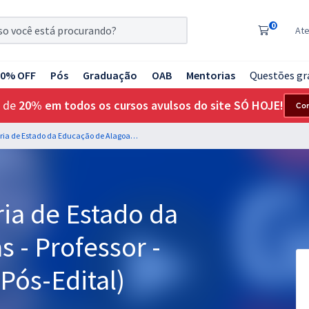
0
At
20% OFF
Pós
Graduação
OAB
Mentorias
Questões gr
 de
20% em todos os cursos avulsos do site SÓ HOJE!
Co
SEDUC AL - Secretaria de Estado da Educação de Alagoas - Professor - Disciplina 8: Inglês (Pós-Edital)
ia de Estado da
 - Professor -
(Pós-Edital)