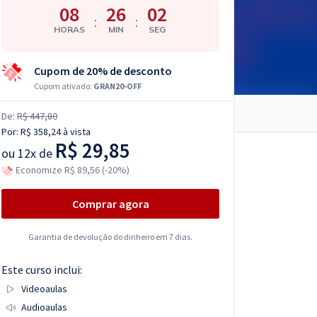
08
26
01
:
:
HORAS
MIN
SEG
Cupom de 20% de desconto
Cupom ativado:
GRAN20-OFF
De:
R$ 447,80
Por:
R$ 358,24
à vista
R$ 29,85
ou
12x de
Economize R$ 89,56 (-20%)
Comprar agora
Garantia de devolução do dinheiro em 7 dias.
Este curso inclui:
Videoaulas
Audioaulas