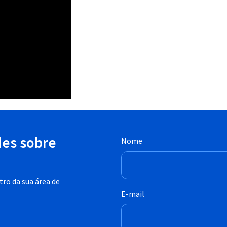
des sobre
Nome
ro da sua área de
E-mail