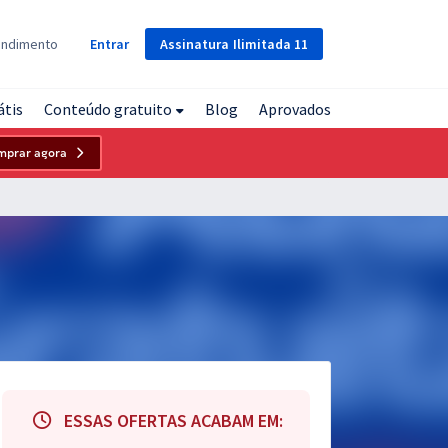
Assinatura
Ilimitada
11
endimento
Entrar
átis
Conteúdo gratuito
Blog
Aprovados
mprar agora
ESSAS OFERTAS ACABAM EM: