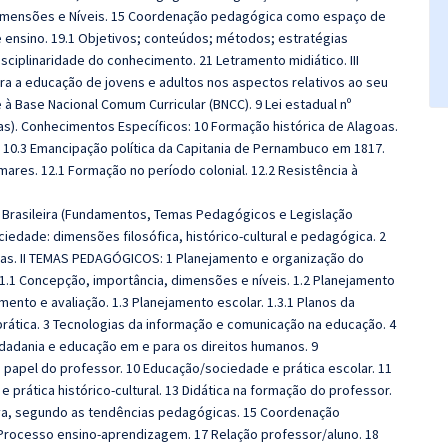
imensões e Níveis. 15 Coordenação pedagógica como espaço de
ensino. 19.1 Objetivos; conteúdos; métodos; estratégias
sciplinaridade do conhecimento. 21 Letramento midiático. III
ra a educação de jovens e adultos nos aspectos relativos ao seu
e à Base Nacional Comum Curricular (BNCC). 9 Lei estadual nº
as). Conhecimentos Específicos: 10 Formação histórica de Alagoas.
. 10.3 Emancipação política da Capitania de Pernambuco em 1817.
mares. 12.1 Formação no período colonial. 12.2 Resistência à
o Brasileira (Fundamentos, Temas Pedagógicos e Legislação
edade: dimensões filosófica, histórico‐cultural e pedagógica. 2
as. II TEMAS PEDAGÓGICOS: 1 Planejamento e organização do
1.1 Concepção, importância, dimensões e níveis. 1.2 Planejamento
ento e avaliação. 1.3 Planejamento escolar. 1.3.1 Planos da
 prática. 3 Tecnologias da informação e comunicação na educação. 4
idadania e educação em e para os direitos humanos. 9
 papel do professor. 10 Educação/sociedade e prática escolar. 11
e prática histórico-cultural. 13 Didática na formação do professor.
iva, segundo as tendências pedagógicas. 15 Coordenação
rocesso ensino‐aprendizagem. 17 Relação professor/aluno. 18