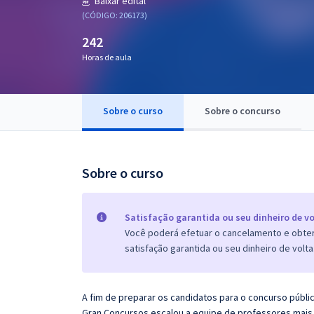
Baixar edital
Pós
(CÓDIGO: 206173)
242
Graduação
Horas de aula
OAB
Mentorias
Sobre o curso
Sobre o concurso
Questões grátis
Sobre o curso
Conteúdo gratuito
Blog
Satisfação garantida ou seu dinheiro de vo
Aprovados
Você poderá efetuar o cancelamento e obter 
satisfação garantida ou seu dinheiro de volta
Atendimento
A fim de preparar os candidatos para o concurso públi
Gran Concursos escalou a equipe de professores mais 