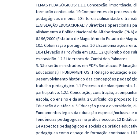
TEMAS PEDAGÓGICOS: 1.1.1 Concepção, importância, d
formação continuada. 19 Componentes do processo de 
pedagógicas e meios. 20 Interdisciplinaridade e transdi
LEGISLAÇÃO EDUCACIONAL: 7 Diretrizes operacionais pa
alinhamento à Política Nacional de Alfabetização (PNA) 
6.196/2000 (Estatuto de Magistério do Estado de Alago
10.1 Colonização portuguesa. 10.2 Economia açucareira
10.4 Elevação à Província em 1821. 12 Quilombo dos Pal
escravidão. 12.3 Liderança de Zumbi dos Palmares.
5. Não serão ministrados em PDFs Sintéticos: Educaçã
Educacional): I FUNDAMENTOS: 1 Relação educação e soci
Desenvolvimento histórico das concepções pedagógic
trabalho pedagógico. 1.1 Processo de planejamento. 1.
participativo. 1.2.1 Concepção, construção, acompanham
escola, do ensino e da aula. 2 Currículo: do proposto à
Educação à distância. 5 Educação para a diversidade, c
Fundamentos legais da educação especial/inclusiva e o
Tendências pedagógicas na prática escolar. 12 Didática 
14 Aspectos pedagógicos e sociais da prática educat
pedagógica como espaço de formação continuada. 16 P