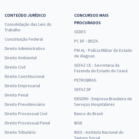
CONTEÚDO JURÍDICO
CONCURSOS MAIS
PROCURADOS
Consolidação das Leis do
Trabalho
SEDES
Constituição Federal
PC DF - DELTA
Direito Administrativo
PM AL - Polícia Militar do Estado
de Alagoas
Direito Ambiental
SEFAZ CE - Secretaria da
Direito Civil
Fazenda do Estado do Ceará
Direito Constitucional
PETROBRAS
Direito Empresarial
SEFAZ DF
Direito Penal
EBSERH - Empresa Brasileira de
Direito Previdenciário
Serviços Hospitalares
Direito Processual Civil
Banco do Brasil
Direito Processual Penal
IBGE
Direito Tributário
INSS - Instituto Nacional do
Seguro Social