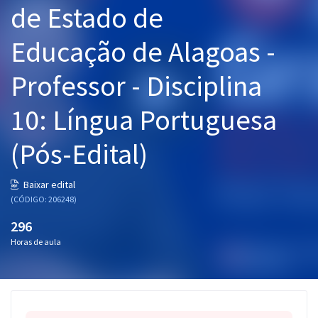
de Estado de
Pós
Educação de Alagoas -
Graduação
Professor - Disciplina
OAB
10: Língua Portuguesa
Mentorias
(Pós-Edital)
Questões grátis
Conteúdo gratuito
Baixar edital
(CÓDIGO: 206248)
Blog
296
Aprovados
Horas de aula
Atendimento