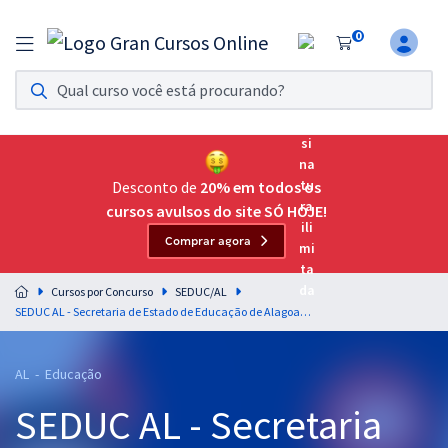
0
Assinatura Ilimitada 11
Acesso a todos os cursos. Teste grátis por 7 dias!
Assinatura OAB Até Passar
Acesso ilimitado a toda preparação para o Exame da
Desconto de
20% em todos os
Ordem, até você passar!
cursos avulsos do site SÓ HOJE!
Comprar agora
Residências Multiprofissionais
Preparação completa e intensiva para as principais
Cursos por Concurso
SEDUC/AL
residências em saúde do Brasil
SEDUC AL - Secretaria de Estado de Educação de Alagoas - Professor - Disciplina 10: Língua Portuguesa (Pós-Edital)
Concursos
AL - Educação
Assinatura Ilimitada
SEDUC AL - Secretaria
Cursos 20% OFF