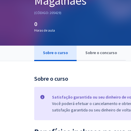
Magalhães
Pós
(CÓDIGO: 205429)
Graduação
0
Horas de aula
OAB
Mentorias
Sobre o curso
Sobre o concurso
Questões grátis
Conteúdo gratuito
Sobre o curso
Blog
Aprovados
Satisfação garantida ou seu dinheiro de vo
Você poderá efetuar o cancelamento e obter 
satisfação garantida ou seu dinheiro de volta
Atendimento