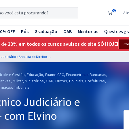
0
At
20% OFF
Pós
Graduação
OAB
Mentorias
Questões gr
 de
20% em todos os cursos avulsos do site SÓ HOJE!
Co
Mentoria - TJCE (Técnico Judiciário e Analista do Direito) - com Elvino Magalhães
trole e Gestão, Educação, Exame CFC, Financeiras e Bancárias,
tivas, Militar, Ministérios, OAB, Outras, Policiais, Prefeituras,
rmação, Tribunais
nico Judiciário e
 - com Elvino