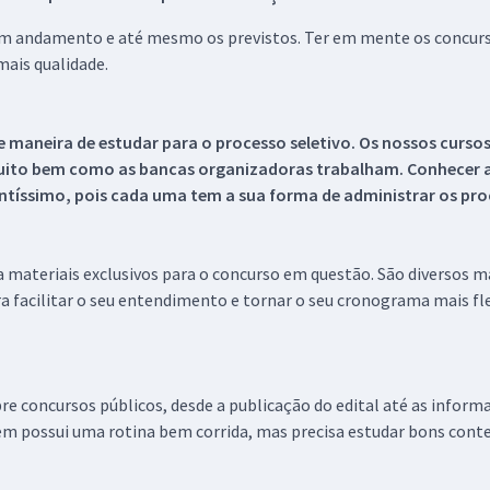
 em andamento e até mesmo os previstos. Ter em mente os concurso
ais qualidade.
 maneira de estudar para o processo seletivo. Os nossos curso
uito bem como as bancas organizadoras trabalham. Conhecer a
tíssimo, pois cada uma tem a sua forma de administrar os proc
 a materiais exclusivos para o concurso em questão. São diversos 
a facilitar o seu entendimento e tornar o seu cronograma mais fle
re concursos públicos, desde a publicação do edital até as inform
em possui uma rotina bem corrida, mas precisa estudar bons conte