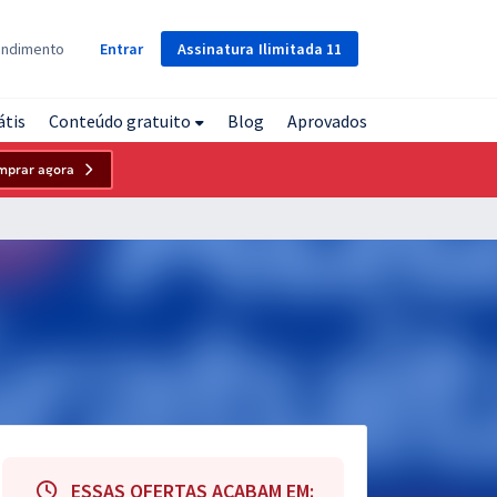
Assinatura
Ilimitada
11
endimento
Entrar
átis
Conteúdo gratuito
Blog
Aprovados
mprar agora
ESSAS OFERTAS ACABAM EM: