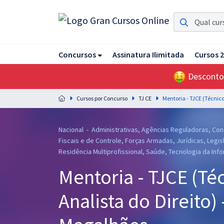
Assinatura Ilimitada 11
Concursos
Assinatura Ilimitada
Cursos 
Acesso a todos os cursos. Teste grátis por 7 dias!
Desconto
Assinatura OAB Até Passar
Acesso ilimitado a toda preparação para o Exame da
Cursos por Concurso
TJ CE
Ordem, até você passar!
Residências Multiprofissionais
Nacional - Administrativas, Agências Reguladoras, Con
Preparação completa e intensiva para as principais
Fiscais e de Controle, Forças Armadas, Jurídicas, Legisla
residências em saúde do Brasil
Residência Multiprofissional, Saúde, Tecnologia da Info
Mentoria - TJCE (Téc
Concursos
Analista do Direito)
Assinatura Ilimitada
Cursos 20% OFF