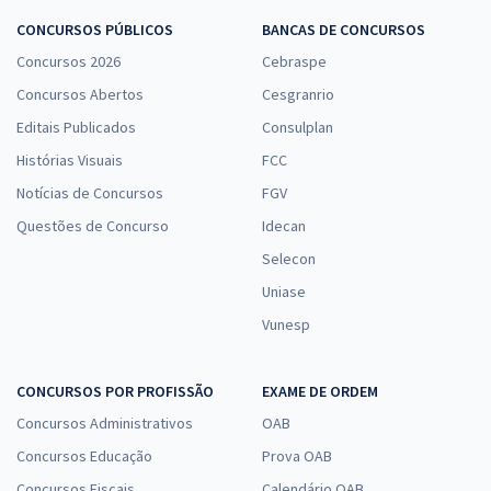
CONCURSOS PÚBLICOS
BANCAS DE CONCURSOS
Concursos 2026
Cebraspe
Concursos Abertos
Cesgranrio
Editais Publicados
Consulplan
Histórias Visuais
FCC
Notícias de Concursos
FGV
Questões de Concurso
Idecan
Selecon
Uniase
Vunesp
CONCURSOS POR PROFISSÃO
EXAME DE ORDEM
Concursos Administrativos
OAB
Concursos Educação
Prova OAB
Concursos Fiscais
Calendário OAB