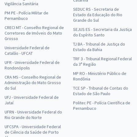
Catarina
Vigilância Sanitária
SEDUC RS - Secretaria de
PM PE - Polícia Militar de
Estado da Educação do Rio
Pernambuco
Grande do Sul
CRECI MT - Conselho Regional de
SEJUS ES - Secretaria da Justiça
Corretores de Imóveis do Mato
do Espírito Santo
Grosso
TJ BA - Tribunal de Justiça do
Universidade Federal de
Estado da Bahia
Catalão - UFCAT
TRF 3 - Tribunal Regional Federal
UFR - Universidade Federal de
da 3ª Região
Rondonópolis
MP RO - Ministério Público de
CRA MS - Conselho Regional de
Rondônia
Administração do Mato Grosso
do Sul
TCE SP - Tribunal de Contas do
Estado de São Paulo
UFJ - Universidade Federal de
Jataí
Politec PE - Polícia Científica de
Pernambuco
UFRN - Universidade Federal do
Rio Grande do Norte
UFCSPA - Universidade Federal
de Ciência da Saúde de Porto