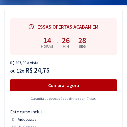
Pós
Graduação
ESSAS OFERTAS ACABAM EM:
OAB
14
26
28
:
:
Mentorias
HORAS
MIN
SEG
Questões grátis
R$ 297,00 à vista
R$ 24,75
ou
12x
Conteúdo gratuito
Blog
Comprar agora
Aprovados
Garantia de devolução do dinheiro em 7 dias.
Atendimento
Este curso inclui:
Videoaulas
Audioaulas