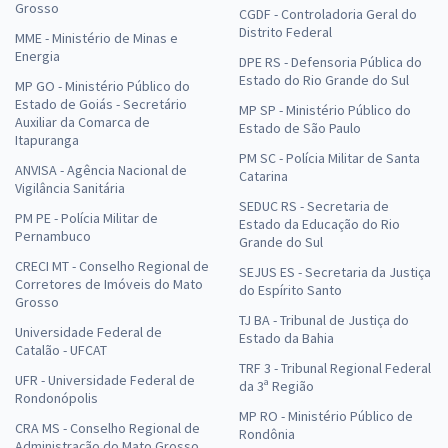
Grosso
CGDF - Controladoria Geral do
Distrito Federal
MME - Ministério de Minas e
Energia
DPE RS - Defensoria Pública do
Estado do Rio Grande do Sul
MP GO - Ministério Público do
Estado de Goiás - Secretário
MP SP - Ministério Público do
Auxiliar da Comarca de
Estado de São Paulo
Itapuranga
PM SC - Polícia Militar de Santa
ANVISA - Agência Nacional de
Catarina
Vigilância Sanitária
SEDUC RS - Secretaria de
PM PE - Polícia Militar de
Estado da Educação do Rio
Pernambuco
Grande do Sul
CRECI MT - Conselho Regional de
SEJUS ES - Secretaria da Justiça
Corretores de Imóveis do Mato
do Espírito Santo
Grosso
TJ BA - Tribunal de Justiça do
Universidade Federal de
Estado da Bahia
Catalão - UFCAT
TRF 3 - Tribunal Regional Federal
UFR - Universidade Federal de
da 3ª Região
Rondonópolis
MP RO - Ministério Público de
CRA MS - Conselho Regional de
Rondônia
Administração do Mato Grosso