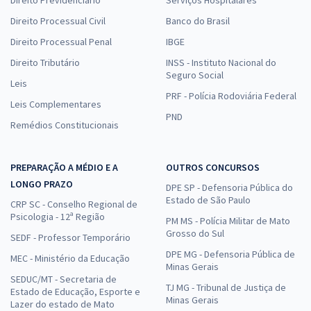
Direito Previdenciário
Serviços Hospitalares
Direito Processual Civil
Banco do Brasil
Direito Processual Penal
IBGE
Direito Tributário
INSS - Instituto Nacional do
Seguro Social
Leis
PRF - Polícia Rodoviária Federal
Leis Complementares
PND
Remédios Constitucionais
PREPARAÇÃO A MÉDIO E A
OUTROS CONCURSOS
LONGO PRAZO
DPE SP - Defensoria Pública do
Estado de São Paulo
CRP SC - Conselho Regional de
Psicologia - 12ª Região
PM MS - Polícia Militar de Mato
Grosso do Sul
SEDF - Professor Temporário
DPE MG - Defensoria Pública de
MEC - Ministério da Educação
Minas Gerais
SEDUC/MT - Secretaria de
TJ MG - Tribunal de Justiça de
Estado de Educação, Esporte e
Minas Gerais
Lazer do estado de Mato