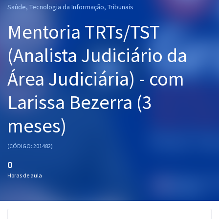
Saúde, Tecnologia da Informação, Tribunais
Pós
Mentoria TRTs/TST
Graduação
(Analista Judiciário da
OAB
Área Judiciária) - com
Mentorias
Larissa Bezerra (3
Questões grátis
meses)
Conteúdo gratuito
Blog
(CÓDIGO: 201482)
Aprovados
0
Horas de aula
Atendimento