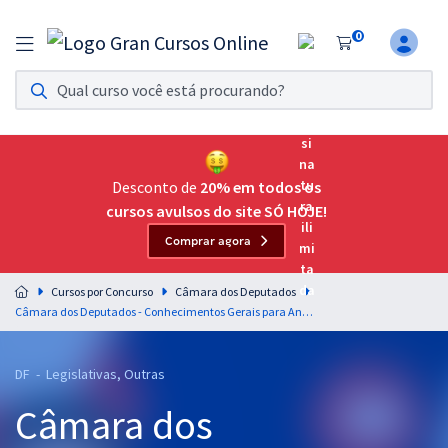
0
Assinatura Ilimitada 11
Acesso a todos os cursos. Teste grátis por 7 dias!
Assinatura OAB Até Passar
Acesso ilimitado a toda preparação para o Exame da
Desconto de
20% em todos os
Ordem, até você passar!
cursos avulsos do site SÓ HOJE!
Comprar agora
Residências Multiprofissionais
Preparação completa e intensiva para as principais
Cursos por Concurso
Câmara dos Deputados
residências em saúde do Brasil
Câmara dos Deputados - Conhecimentos Gerais para Analista Legislativo/Consultoria (Pré-edital)
Concursos
DF - Legislativas, Outras
Assinatura Ilimitada
Câmara dos
Cursos 20% OFF