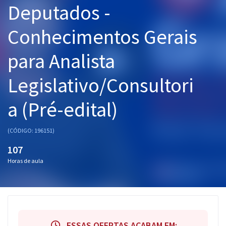
Deputados -
Pós
Conhecimentos Gerais
Graduação
para Analista
OAB
Legislativo/Consultori
Mentorias
a (Pré-edital)
Questões grátis
Conteúdo gratuito
(CÓDIGO: 196151)
Blog
107
Horas de aula
Aprovados
Atendimento
ESSAS OFERTAS ACABAM EM: