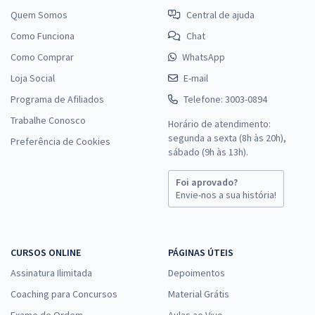
Quem Somos
Central de ajuda
Como Funciona
Chat
Como Comprar
WhatsApp
Loja Social
E-mail
Programa de Afiliados
Telefone: 3003-0894
Trabalhe Conosco
Horário de atendimento:
segunda a sexta (8h às 20h),
Preferência de Cookies
sábado (9h às 13h).
Foi aprovado?
Envie-nos a sua história!
CURSOS ONLINE
PÁGINAS ÚTEIS
Assinatura Ilimitada
Depoimentos
Coaching para Concursos
Material Grátis
Exame de Ordem
Aulas ao Vivo