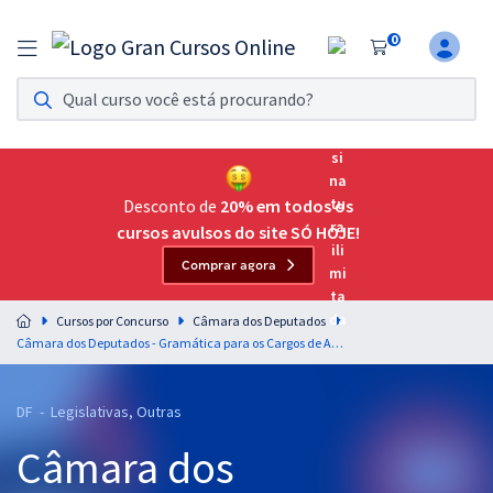
0
Assinatura Ilimitada 11
Acesso a todos os cursos. Teste grátis por 7 dias!
Assinatura OAB Até Passar
Acesso ilimitado a toda preparação para o Exame da
Desconto de
20% em todos os
Ordem, até você passar!
cursos avulsos do site SÓ HOJE!
Comprar agora
Residências Multiprofissionais
Preparação completa e intensiva para as principais
Cursos por Concurso
Câmara dos Deputados
residências em saúde do Brasil
Câmara dos Deputados - Gramática para os Cargos de Analista e Técnico Legislativo - Professor: Elias Santana
Concursos
DF - Legislativas, Outras
Assinatura Ilimitada
Câmara dos
Cursos 20% OFF