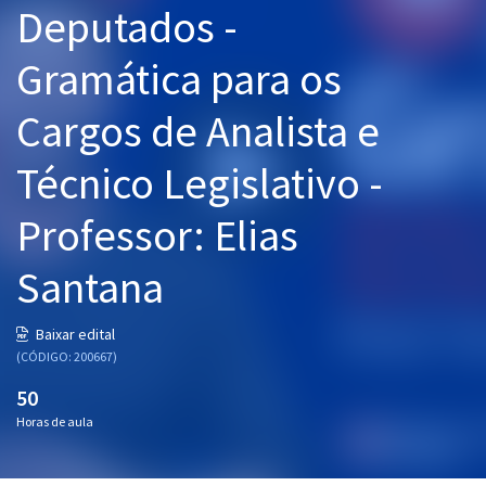
Deputados -
Pós
Gramática para os
Graduação
Cargos de Analista e
OAB
Técnico Legislativo -
Mentorias
Professor: Elias
Questões grátis
Conteúdo gratuito
Santana
Blog
Baixar edital
Aprovados
(CÓDIGO: 200667)
50
Atendimento
Horas de aula