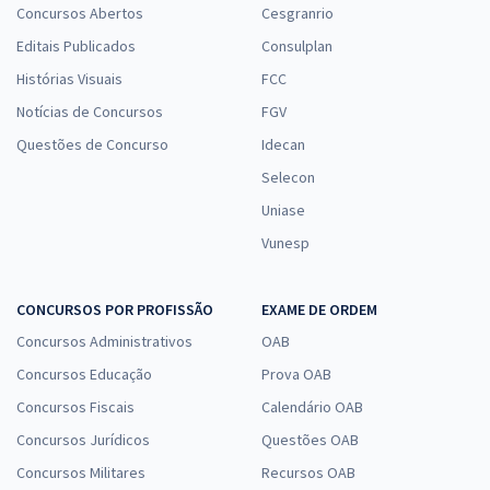
Concursos Abertos
Cesgranrio
Editais Publicados
Consulplan
Histórias Visuais
FCC
Notícias de Concursos
FGV
Questões de Concurso
Idecan
Selecon
Uniase
Vunesp
CONCURSOS POR PROFISSÃO
EXAME DE ORDEM
Concursos Administrativos
OAB
Concursos Educação
Prova OAB
Concursos Fiscais
Calendário OAB
Concursos Jurídicos
Questões OAB
Concursos Militares
Recursos OAB