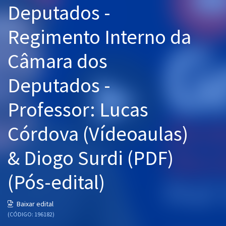
Deputados -
Pós
Regimento Interno da
Graduação
Câmara dos
OAB
Deputados -
Mentorias
Professor: Lucas
Questões grátis
Conteúdo gratuito
Córdova (Vídeoaulas)
Blog
& Diogo Surdi (PDF)
Aprovados
(Pós-edital)
Atendimento
Baixar edital
(CÓDIGO: 196182)