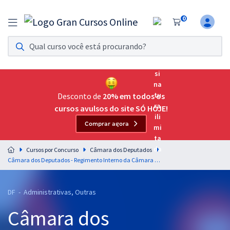
0
Assinatura Ilimitada 11
Acesso a todos os cursos. Teste grátis por 7 dias!
Assinatura OAB Até Passar
Acesso ilimitado a toda preparação para o Exame da
Desconto de
20% em todos os
Ordem, até você passar!
cursos avulsos do site SÓ HOJE!
Comprar agora
Residências Multiprofissionais
Preparação completa e intensiva para as principais
Cursos por Concurso
Câmara dos Deputados
residências em saúde do Brasil
Câmara dos Deputados - Regimento Interno da Câmara dos Deputados - Professor: Lucas Córdova (Vídeoaulas) & Diogo Surdi (PDF) (Pós-edital)
Concursos
DF - Administrativas, Outras
Assinatura Ilimitada
Câmara dos
Cursos 20% OFF