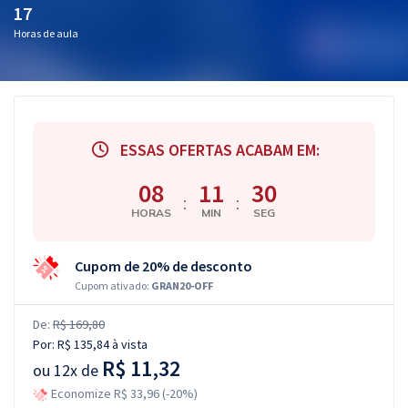
17
Horas de aula
ESSAS OFERTAS ACABAM EM:
08
11
29
:
:
HORAS
MIN
SEG
Cupom de 20% de desconto
Cupom ativado:
GRAN20-OFF
De:
R$ 169,80
Por:
R$ 135,84
à vista
R$ 11,32
ou
12x de
Economize R$ 33,96 (-20%)