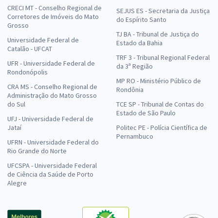
CRECI MT - Conselho Regional de
SEJUS ES - Secretaria da Justiça
Corretores de Imóveis do Mato
do Espírito Santo
Grosso
TJ BA - Tribunal de Justiça do
Universidade Federal de
Estado da Bahia
Catalão - UFCAT
TRF 3 - Tribunal Regional Federal
UFR - Universidade Federal de
da 3ª Região
Rondonópolis
MP RO - Ministério Público de
CRA MS - Conselho Regional de
Rondônia
Administração do Mato Grosso
do Sul
TCE SP - Tribunal de Contas do
Estado de São Paulo
UFJ - Universidade Federal de
Jataí
Politec PE - Polícia Científica de
Pernambuco
UFRN - Universidade Federal do
Rio Grande do Norte
UFCSPA - Universidade Federal
de Ciência da Saúde de Porto
Alegre