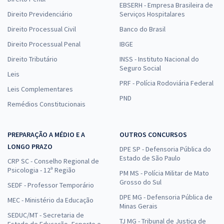
EBSERH - Empresa Brasileira de
Direito Previdenciário
Serviços Hospitalares
Direito Processual Civil
Banco do Brasil
Direito Processual Penal
IBGE
Direito Tributário
INSS - Instituto Nacional do
Seguro Social
Leis
PRF - Polícia Rodoviária Federal
Leis Complementares
PND
Remédios Constitucionais
PREPARAÇÃO A MÉDIO E A
OUTROS CONCURSOS
LONGO PRAZO
DPE SP - Defensoria Pública do
Estado de São Paulo
CRP SC - Conselho Regional de
Psicologia - 12ª Região
PM MS - Polícia Militar de Mato
Grosso do Sul
SEDF - Professor Temporário
DPE MG - Defensoria Pública de
MEC - Ministério da Educação
Minas Gerais
SEDUC/MT - Secretaria de
TJ MG - Tribunal de Justiça de
Estado de Educação, Esporte e