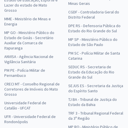
Minas Gerais
Lazer do estado de Mato
Grosso
CGDF - Controladoria Geral do
Distrito Federal
MME - Ministério de Minas e
Energia
DPE RS - Defensoria Pública do
Estado do Rio Grande do Sul
MP GO - Ministério Público do
Estado de Goiás - Secretário
MP SP - Ministério Público do
Auxiliar da Comarca de
Estado de São Paulo
Itapuranga
PM SC - Polícia Militar de Santa
ANVISA - Agência Nacional de
Catarina
Vigilância Sanitária
SEDUC RS - Secretaria de
PM PE - Polícia Militar de
Estado da Educação do Rio
Pernambuco
Grande do Sul
CRECI MT - Conselho Regional de
SEJUS ES - Secretaria da Justiça
Corretores de Imóveis do Mato
do Espírito Santo
Grosso
TJ BA - Tribunal de Justiça do
Universidade Federal de
Estado da Bahia
Catalão - UFCAT
TRF 3 - Tribunal Regional Federal
UFR - Universidade Federal de
da 3ª Região
Rondonópolis
MP RO - Ministério Público de