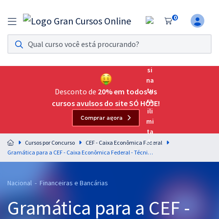
0
Assinatura Ilimitada 11
Acesso a todos os cursos. Teste grátis por 7 dias!
Assinatura OAB Até Passar
Acesso ilimitado a toda preparação para o Exame da
Desconto de
20% em todos os
Ordem, até você passar!
cursos avulsos do site SÓ HOJE!
Comprar agora
Residências Multiprofissionais
Preparação completa e intensiva para as principais
Cursos por Concurso
CEF - Caixa Econômica Federal
residências em saúde do Brasil
Gramática para a CEF - Caixa Econômica Federal - Técnico Bancário Novo - Professor: Elias Santana
Concursos
Nacional - Financeiras e Bancárias
Assinatura Ilimitada
Gramática para a CEF -
Cursos 20% OFF