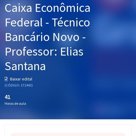
Caixa Econômica
Pós
Federal - Técnico
Graduação
Bancário Novo -
OAB
Professor: Elias
Mentorias
Santana
Questões grátis
Conteúdo gratuito
Baixar edital
(CÓDIGO: 171443)
Blog
41
Aprovados
Horas de aula
Atendimento