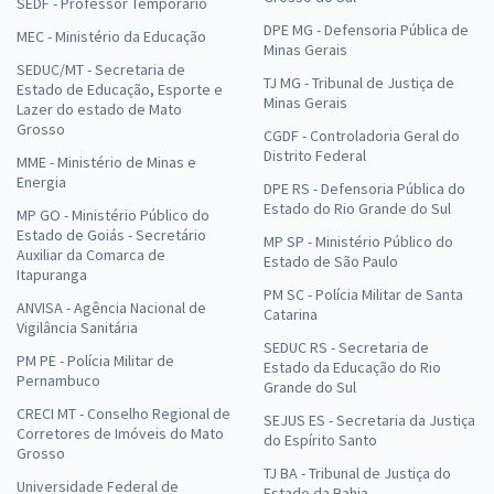
SEDF - Professor Temporário
DPE MG - Defensoria Pública de
MEC - Ministério da Educação
Minas Gerais
SEDUC/MT - Secretaria de
TJ MG - Tribunal de Justiça de
Estado de Educação, Esporte e
Minas Gerais
Lazer do estado de Mato
Grosso
CGDF - Controladoria Geral do
Distrito Federal
MME - Ministério de Minas e
Energia
DPE RS - Defensoria Pública do
Estado do Rio Grande do Sul
MP GO - Ministério Público do
Estado de Goiás - Secretário
MP SP - Ministério Público do
Auxiliar da Comarca de
Estado de São Paulo
Itapuranga
PM SC - Polícia Militar de Santa
ANVISA - Agência Nacional de
Catarina
Vigilância Sanitária
SEDUC RS - Secretaria de
PM PE - Polícia Militar de
Estado da Educação do Rio
Pernambuco
Grande do Sul
CRECI MT - Conselho Regional de
SEJUS ES - Secretaria da Justiça
Corretores de Imóveis do Mato
do Espírito Santo
Grosso
TJ BA - Tribunal de Justiça do
Universidade Federal de
Estado da Bahia