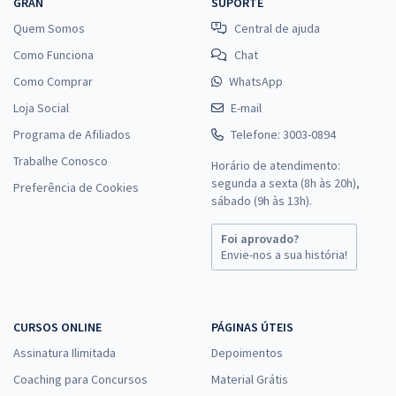
GRAN
SUPORTE
Quem Somos
Central de ajuda
Como Funciona
Chat
Como Comprar
WhatsApp
Loja Social
E-mail
Programa de Afiliados
Telefone: 3003-0894
Trabalhe Conosco
Horário de atendimento:
segunda a sexta (8h às 20h),
Preferência de Cookies
sábado (9h às 13h).
Foi aprovado?
Envie-nos a sua história!
CURSOS ONLINE
PÁGINAS ÚTEIS
Assinatura Ilimitada
Depoimentos
Coaching para Concursos
Material Grátis