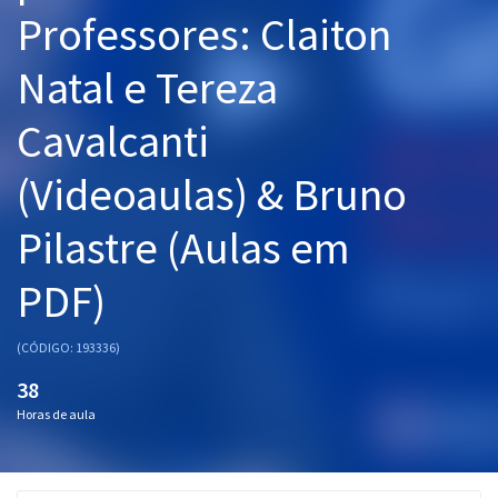
Professores: Claiton
Pós
Graduação
Natal e Tereza
Cavalcanti
OAB
Mentorias
(Videoaulas) & Bruno
Pilastre (Aulas em
Questões grátis
Conteúdo gratuito
PDF)
Blog
(CÓDIGO: 193336)
Aprovados
38
Horas de aula
Atendimento