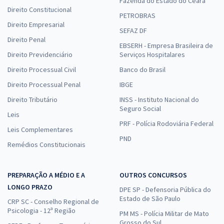
Fazenda do Estado do Ceará
Direito Constitucional
PETROBRAS
Direito Empresarial
SEFAZ DF
Direito Penal
EBSERH - Empresa Brasileira de
Direito Previdenciário
Serviços Hospitalares
Direito Processual Civil
Banco do Brasil
Direito Processual Penal
IBGE
Direito Tributário
INSS - Instituto Nacional do
Seguro Social
Leis
PRF - Polícia Rodoviária Federal
Leis Complementares
PND
Remédios Constitucionais
PREPARAÇÃO A MÉDIO E A
OUTROS CONCURSOS
LONGO PRAZO
DPE SP - Defensoria Pública do
Estado de São Paulo
CRP SC - Conselho Regional de
Psicologia - 12ª Região
PM MS - Polícia Militar de Mato
Grosso do Sul