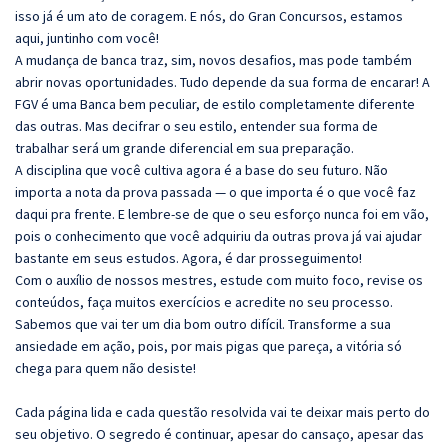
isso já é um ato de coragem. E nós, do Gran Concursos, estamos
aqui, juntinho com você!
A mudança de banca traz, sim, novos desafios, mas pode também
abrir novas oportunidades. Tudo depende da sua forma de encarar! A
FGV é uma Banca bem peculiar, de estilo completamente diferente
das outras. Mas decifrar o seu estilo, entender sua forma de
trabalhar será um grande diferencial em sua preparação.
A disciplina que você cultiva agora é a base do seu futuro. Não
importa a nota da prova passada — o que importa é o que você faz
daqui pra frente. E lembre-se de que o seu esforço nunca foi em vão,
pois o conhecimento que você adquiriu da outras prova já vai ajudar
bastante em seus estudos. Agora, é dar prosseguimento!
Com o auxílio de nossos mestres, estude com muito foco, revise os
conteúdos, faça muitos exercícios e acredite no seu processo.
Sabemos que vai ter um dia bom outro difícil. Transforme a sua
ansiedade em ação, pois, por mais pigas que pareça, a vitória só
chega para quem não desiste!
Cada página lida e cada questão resolvida vai te deixar mais perto do
seu objetivo. O segredo é continuar, apesar do cansaço, apesar das