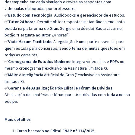
desempenho em cada simulado e revise as respostas com
videoaulas elaboradas por professores.
✅
Estudo com Tecnologia
: Audiobooks e gerenciador de estudos.
✅
Tutor 24 horas
: Permite obter respostas instantâneas enquanto
estuda na plataforma do Gran. Surgiu uma dúvida? Basta clicar no
botão “Pergunte ao Tutor 24 horas”!
✅
Vade Mecum Facilitado
: A legislação é uma parte essencial para
quem estuda para concursos, sendo tema de muitas questões em
todas as carreiras.
✅
Cronograma de Estudos Moderno
: Integra videoaulas e PDFs no
mesmo cronograma (*exclusivo na Assinatura Ilimitada X).
✅
MAIA
: A Inteligência Artificial do Gran (*exclusivo na Assinatura
Ilimitada X).
✅
Garantia de Atualização Pós-Edital e Fórum de Dúvidas
:
Atualização das matérias e fórum para tirar dúvidas com toda a nossa
equipe.
Mais detalhes
Curso baseado no
Edital ENAP nº 114/2025.