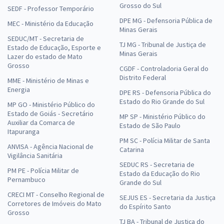
Grosso do Sul
SEDF - Professor Temporário
DPE MG - Defensoria Pública de
MEC - Ministério da Educação
Minas Gerais
SEDUC/MT - Secretaria de
TJ MG - Tribunal de Justiça de
Estado de Educação, Esporte e
Minas Gerais
Lazer do estado de Mato
Grosso
CGDF - Controladoria Geral do
Distrito Federal
MME - Ministério de Minas e
Energia
DPE RS - Defensoria Pública do
Estado do Rio Grande do Sul
MP GO - Ministério Público do
Estado de Goiás - Secretário
MP SP - Ministério Público do
Auxiliar da Comarca de
Estado de São Paulo
Itapuranga
PM SC - Polícia Militar de Santa
ANVISA - Agência Nacional de
Catarina
Vigilância Sanitária
SEDUC RS - Secretaria de
PM PE - Polícia Militar de
Estado da Educação do Rio
Pernambuco
Grande do Sul
CRECI MT - Conselho Regional de
SEJUS ES - Secretaria da Justiça
Corretores de Imóveis do Mato
do Espírito Santo
Grosso
TJ BA - Tribunal de Justiça do