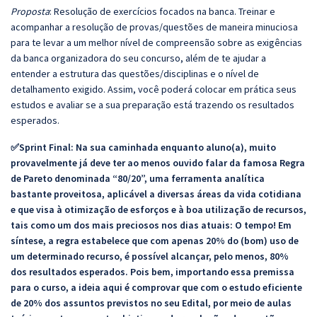
Proposta
: Resolução de exercícios focados na banca. Treinar e
acompanhar a resolução de provas/questões de maneira minuciosa
para te levar a um melhor nível de compreensão sobre as exigências
da banca organizadora do seu concurso, além de te ajudar a
entender a estrutura das questões/disciplinas e o nível de
detalhamento exigido. Assim, você poderá colocar em prática seus
estudos e avaliar se a sua preparação está trazendo os resultados
esperados.
✅Sprint Final: Na sua caminhada enquanto aluno(a), muito
provavelmente já deve ter ao menos ouvido falar da famosa Regra
de Pareto denominada “80/20”, uma ferramenta analítica
bastante proveitosa, aplicável a diversas áreas da vida cotidiana
e que visa à otimização de esforços e à boa utilização de recursos,
tais como um dos mais preciosos nos dias atuais: O tempo! Em
síntese, a regra estabelece que com apenas 20% do (bom) uso de
um determinado recurso, é possível alcançar, pelo menos, 80%
dos resultados esperados. Pois bem, importando essa premissa
para o curso, a ideia aqui é comprovar que com o estudo eficiente
de 20% dos assuntos previstos no seu Edital, por meio de aulas