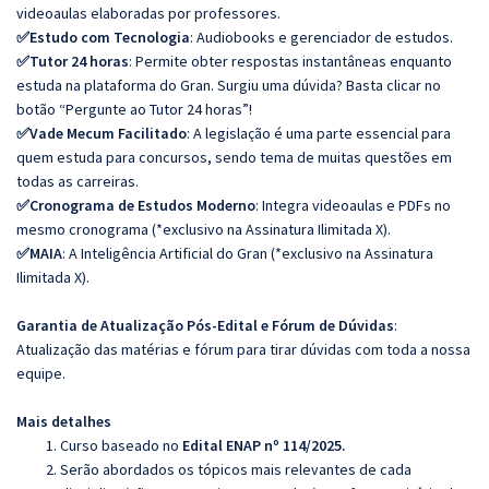
videoaulas elaboradas por professores.
✅
Estudo com Tecnologia
: Audiobooks e gerenciador de estudos.
✅
Tutor 24 horas
: Permite obter respostas instantâneas enquanto
estuda na plataforma do Gran. Surgiu uma dúvida? Basta clicar no
botão “Pergunte ao Tutor 24 horas”!
✅
Vade Mecum Facilitado
: A legislação é uma parte essencial para
quem estuda para concursos, sendo tema de muitas questões em
todas as carreiras.
✅
Cronograma de Estudos Moderno
: Integra videoaulas e PDFs no
mesmo cronograma (*exclusivo na Assinatura Ilimitada X).
✅
MAIA
: A Inteligência Artificial do Gran (*exclusivo na Assinatura
Ilimitada X).
Garantia de Atualização Pós-Edital e Fórum de Dúvidas
:
Atualização das matérias e fórum para tirar dúvidas com toda a nossa
equipe.
Mais detalhes
Curso baseado no
Edital ENAP nº 114/2025.
Serão abordados os tópicos mais relevantes de cada