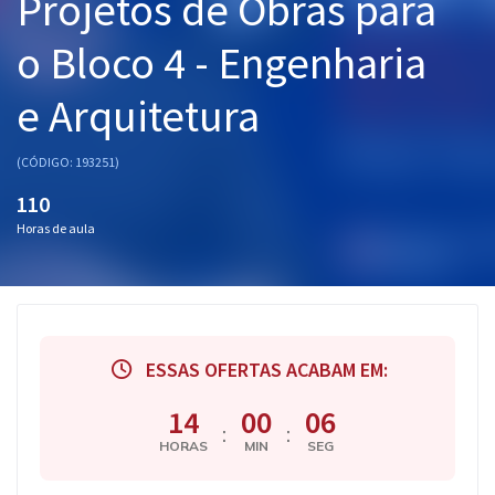
Projetos de Obras para
Pós
o Bloco 4 - Engenharia
Graduação
e Arquitetura
OAB
(CÓDIGO: 193251)
Mentorias
110
Horas de aula
Questões grátis
Conteúdo gratuito
Blog
Aprovados
ESSAS OFERTAS ACABAM EM:
14
00
05
Atendimento
:
:
HORAS
MIN
SEG