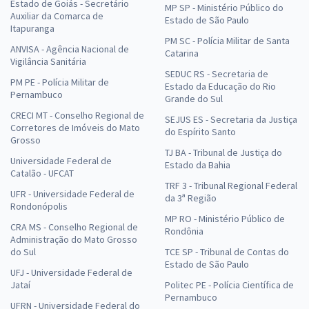
Estado de Goiás - Secretário
MP SP - Ministério Público do
Auxiliar da Comarca de
Estado de São Paulo
Itapuranga
PM SC - Polícia Militar de Santa
ANVISA - Agência Nacional de
Catarina
Vigilância Sanitária
SEDUC RS - Secretaria de
PM PE - Polícia Militar de
Estado da Educação do Rio
Pernambuco
Grande do Sul
CRECI MT - Conselho Regional de
SEJUS ES - Secretaria da Justiça
Corretores de Imóveis do Mato
do Espírito Santo
Grosso
TJ BA - Tribunal de Justiça do
Universidade Federal de
Estado da Bahia
Catalão - UFCAT
TRF 3 - Tribunal Regional Federal
UFR - Universidade Federal de
da 3ª Região
Rondonópolis
MP RO - Ministério Público de
CRA MS - Conselho Regional de
Rondônia
Administração do Mato Grosso
do Sul
TCE SP - Tribunal de Contas do
Estado de São Paulo
UFJ - Universidade Federal de
Jataí
Politec PE - Polícia Científica de
Pernambuco
UFRN - Universidade Federal do