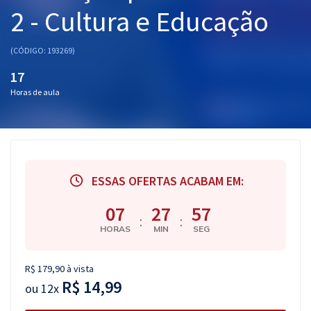
2 - Cultura e Educação
Pós
Graduação
(CÓDIGO: 193269)
17
OAB
Horas de aula
Mentorias
Questões grátis
Conteúdo gratuito
ESSAS OFERTAS ACABAM EM:
Blog
07
27
56
:
:
Aprovados
HORAS
MIN
SEG
Atendimento
R$ 179,90 à vista
R$ 14,99
ou
12x