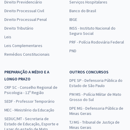
Direito Previdenciário
Serviços Hospitalares
Direito Processual Civil
Banco do Brasil
Direito Processual Penal
IBGE
Direito Tributário
INSS - Instituto Nacional do
Seguro Social
Leis
PRF - Polícia Rodoviária Federal
Leis Complementares
PND
Remédios Constitucionais
PREPARAÇÃO A MÉDIO E A
OUTROS CONCURSOS
LONGO PRAZO
DPE SP - Defensoria Pública do
Estado de São Paulo
CRP SC - Conselho Regional de
Psicologia - 12ª Região
PM MS - Polícia Militar de Mato
Grosso do Sul
SEDF - Professor Temporário
DPE MG - Defensoria Pública de
MEC - Ministério da Educação
Minas Gerais
SEDUC/MT - Secretaria de
TJ MG - Tribunal de Justiça de
Estado de Educação, Esporte e
Minas Gerais
Lazer do estado de Mato