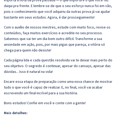
importa a nota da prova passada — o que importa é o que você faz
daqui pra frente. E lembre-se de que o seu esforço nunca foi em vão,
pois o conhecimento que você adquiriu da outras prova já vai ajudar
bastante em seus estudos. Agora, é dar prosseguimento!
Com o auxílio de nossos mestres, estude com muito foco, revise os
conteúdos, faça muitos exercícios e acredite no seu processo.
Sabemos que vai ter um dia bom outro difícil. Transforme a sua
ansiedade em ação, pois, por mais pigas que pareça, a vitória só
chega para quem não desiste!
Cada página lida e cada questão resolvida vai te deixar mais perto do
seu objetivo. O segredo é continuar, apesar do cansaço, apesar das
dúvidas... Isso é natural na vida!
Encare essa etapa de preparação como uma nova chance de mostrar
tudo o que você é capaz de realizar. E, no final, você vai acabar
escrevendo um final incrível para a sua história.
Bons estudos! Confie em você e conte com a gente!
Mais detalhes: