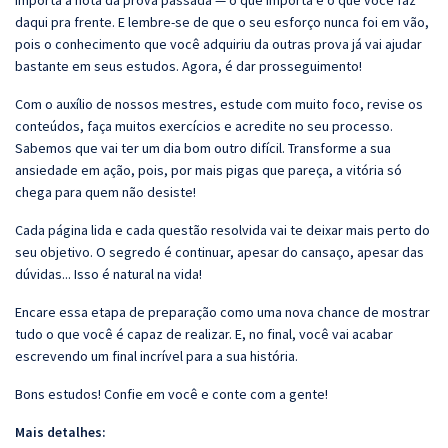
importa a nota da prova passada — o que importa é o que você faz
daqui pra frente. E lembre-se de que o seu esforço nunca foi em vão,
pois o conhecimento que você adquiriu da outras prova já vai ajudar
bastante em seus estudos. Agora, é dar prosseguimento!
Com o auxílio de nossos mestres, estude com muito foco, revise os
conteúdos, faça muitos exercícios e acredite no seu processo.
Sabemos que vai ter um dia bom outro difícil. Transforme a sua
ansiedade em ação, pois, por mais pigas que pareça, a vitória só
chega para quem não desiste!
Cada página lida e cada questão resolvida vai te deixar mais perto do
seu objetivo. O segredo é continuar, apesar do cansaço, apesar das
dúvidas... Isso é natural na vida!
Encare essa etapa de preparação como uma nova chance de mostrar
tudo o que você é capaz de realizar. E, no final, você vai acabar
escrevendo um final incrível para a sua história.
Bons estudos! Confie em você e conte com a gente!
Mais detalhes: