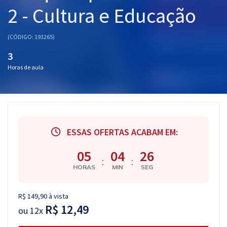
2 - Cultura e Educação
Pós
Graduação
(CÓDIGO: 193265)
3
OAB
Horas de aula
Mentorias
Questões grátis
Conteúdo gratuito
ESSAS OFERTAS ACABAM EM:
Blog
05
04
25
:
:
Aprovados
HORAS
MIN
SEG
Atendimento
R$ 149,90 à vista
R$ 12,49
ou
12x