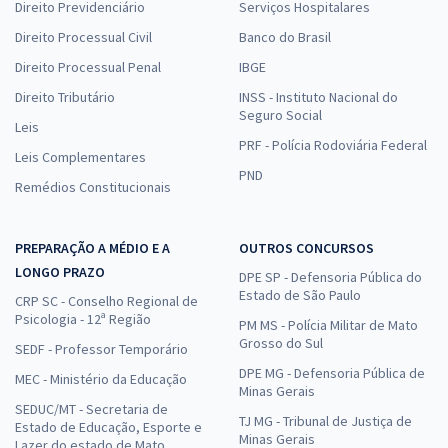
Direito Previdenciário
Serviços Hospitalares
Direito Processual Civil
Banco do Brasil
Direito Processual Penal
IBGE
Direito Tributário
INSS - Instituto Nacional do
Seguro Social
Leis
PRF - Polícia Rodoviária Federal
Leis Complementares
PND
Remédios Constitucionais
PREPARAÇÃO A MÉDIO E A
OUTROS CONCURSOS
LONGO PRAZO
DPE SP - Defensoria Pública do
Estado de São Paulo
CRP SC - Conselho Regional de
Psicologia - 12ª Região
PM MS - Polícia Militar de Mato
Grosso do Sul
SEDF - Professor Temporário
DPE MG - Defensoria Pública de
MEC - Ministério da Educação
Minas Gerais
SEDUC/MT - Secretaria de
TJ MG - Tribunal de Justiça de
Estado de Educação, Esporte e
Minas Gerais
Lazer do estado de Mato