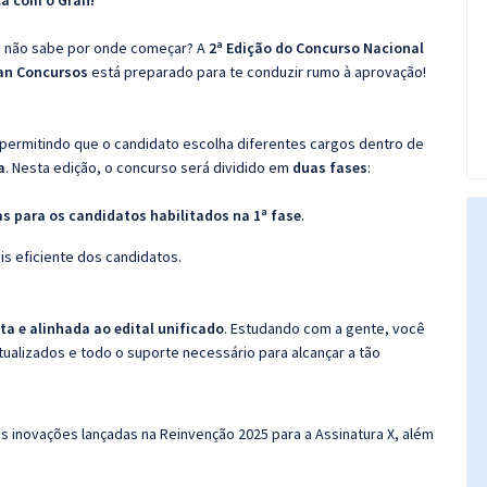
ça com o Gran!
as não sabe por onde começar? A
2ª Edição do Concurso Nacional
an Concursos
está preparado para te conduzir rumo à aprovação!
 permitindo que o candidato escolha diferentes cargos dentro de
a
. Nesta edição, o concurso será dividido em
duas fases
:
s para os candidatos habilitados na 1ª fase
.
is eficiente dos candidatos.
a e alinhada ao edital unificado
. Estudando com a gente, você
ualizados e todo o suporte necessário para alcançar a tão
as inovações lançadas na Reinvenção 2025 para a Assinatura X, além