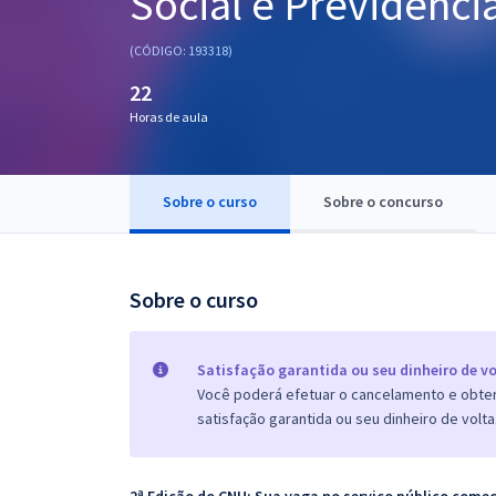
Social e Previdênci
Pós
(CÓDIGO: 193318)
Graduação
22
Horas de aula
OAB
Mentorias
Sobre o curso
Sobre o concurso
Questões grátis
Conteúdo gratuito
Sobre o curso
Blog
Aprovados
Satisfação garantida ou seu dinheiro de vo
Você poderá efetuar o cancelamento e obter 
satisfação garantida ou seu dinheiro de volta
Atendimento