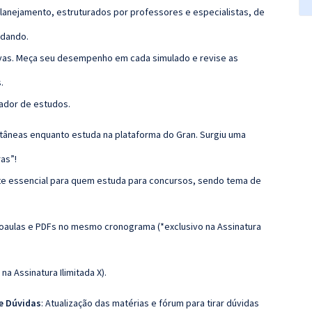
lanejamento, estruturados por professores e especialistas, de
udando.
rovas. Meça seu desempenho em cada simulado e revise as
.
ador de estudos.
ntâneas enquanto estuda na plataforma do Gran. Surgiu uma
as”!
arte essencial para quem estuda para concursos, sendo tema de
deoaulas e PDFs no mesmo cronograma (*exclusivo na Assinatura
 na Assinatura Ilimitada X).
de Dúvidas
: Atualização das matérias e fórum para tirar dúvidas