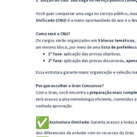
2ª Edição do CNU: Sua vaga no serviço público come
Você quer conquistar uma vaga no serviço público, m
Unificado (CNU)
é a maior oportunidade do ano e o
Gr
Como será o CNU?
Os cargos serão organizados em
9 blocos temáticos
,
um mesmo bloco, por meio de uma
lista de preferênci
1º fase:
aplicação das provas objetivas.
2º fase:
aplicação das provas discursivas,
apena
Essa estrutura garante maior organização e seleção ma
Por que escolher o Gran Concursos?
Com o Gran, você encontra a
preparação mais complet
terá acesso a uma metodologia eficiente, conteúdos at
sonhada aprovação.
Assinatura Ilimitada
: Garanta acesso a todas 
dos diferenciais de estudar com os recursos do Gran.