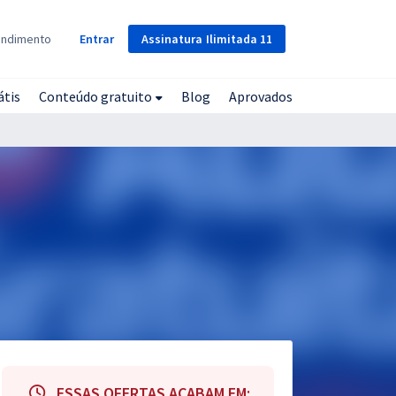
Assinatura
Ilimitada
11
endimento
Entrar
átis
Conteúdo gratuito
Blog
Aprovados
ESSAS OFERTAS ACABAM EM: