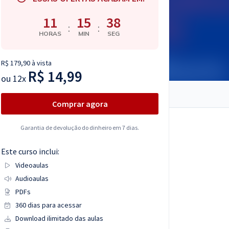
11
15
37
:
:
HORAS
MIN
SEG
R$ 179,90 à vista
R$ 14,99
ou
12x
Comprar agora
Garantia de devolução do dinheiro em 7 dias.
Este curso inclui:
Videoaulas
Audioaulas
PDFs
360 dias para acessar
Download ilimitado das aulas