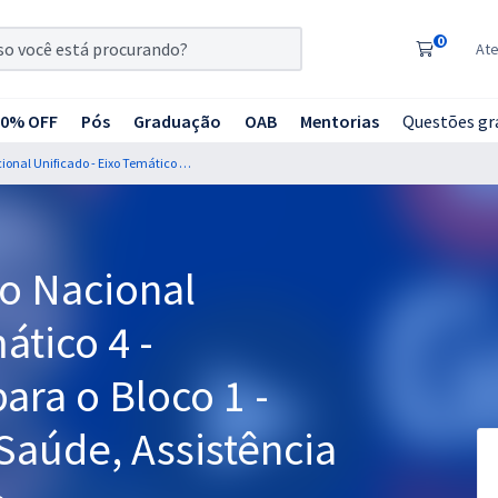
0
At
20% OFF
Pós
Graduação
OAB
Mentorias
Questões gr
CNU 2025 - Concurso Nacional Unificado - Eixo Temático 4 - Previdência Social para o Bloco 1 - Seguridade Social: Saúde, Assistência Social e Previdência
o Nacional
ático 4 -
ara o Bloco 1 -
Saúde, Assistência