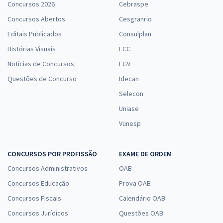
Concursos 2026
Cebraspe
Concursos Abertos
Cesgranrio
Editais Publicados
Consulplan
Histórias Visuais
FCC
Notícias de Concursos
FGV
Questões de Concurso
Idecan
Selecon
Uniase
Vunesp
CONCURSOS POR PROFISSÃO
EXAME DE ORDEM
Concursos Administrativos
OAB
Concursos Educação
Prova OAB
Concursos Fiscais
Calendário OAB
Concursos Jurídicos
Questões OAB