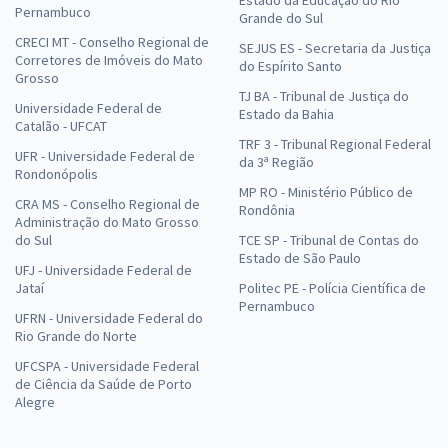
Estado da Educação do Rio
Pernambuco
Grande do Sul
CRECI MT - Conselho Regional de
SEJUS ES - Secretaria da Justiça
Corretores de Imóveis do Mato
do Espírito Santo
Grosso
TJ BA - Tribunal de Justiça do
Universidade Federal de
Estado da Bahia
Catalão - UFCAT
TRF 3 - Tribunal Regional Federal
UFR - Universidade Federal de
da 3ª Região
Rondonópolis
MP RO - Ministério Público de
CRA MS - Conselho Regional de
Rondônia
Administração do Mato Grosso
do Sul
TCE SP - Tribunal de Contas do
Estado de São Paulo
UFJ - Universidade Federal de
Jataí
Politec PE - Polícia Científica de
Pernambuco
UFRN - Universidade Federal do
Rio Grande do Norte
UFCSPA - Universidade Federal
de Ciência da Saúde de Porto
Alegre