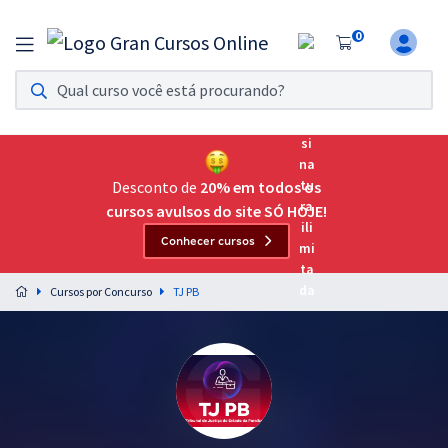
0
Assinatura Ilimitada 11
Acesso a todos os cursos. Teste grátis por 7 dias!
Assinatura OAB Até Passar
Acesso ilimitado a toda preparação para o Exame da
Desconto de
20% em todos os
Ordem, até você passar!
cursos avulsos do site SÓ HOJE!
Conhecer cursos
Residências Multiprofissionais
Preparação completa e intensiva para as principais
Cursos por Concurso
TJ PB
residências em saúde do Brasil
Concursos
Assinatura Ilimitada
Cursos 20% OFF