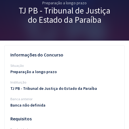
Preparação a longo prazo
Pós
TJ PB - Tribunal de Justiça
Graduação
do Estado da Paraíba
OAB
Mentorias
Informações do Concurso
Questões grátis
Situação
Conteúdo gratuito
Preparação a longo prazo
Instituição
Blog
TJ PB - Tribunal de Justiça do Estado da Paraíba
Aprovados
Banca anterior
Banca não definida
Atendimento
Requisitos