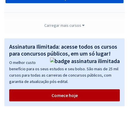
TJ PB - Tribunal de Justiça do Estado da Paraíba - Analista Judiciário -
Carregar mais cursos
Desenvolvimento de Sistemas (Pré-Edital)
R$ 359,84
à vista
Assinatura Ilimitada: acesse todos os cursos
29,99
R$
ou 12x de
para concursos públicos, em um só lugar!
Economize R$ 89,96 (-20%)
O melhor custo
Comprar
benefício para os seus estudos e seu bolso. São mais de 25 mil
cursos para todas as carreiras de concursos públicos, com
garantia de atualização pós-edital.
TJ PB - Tribunal de Justiça do Estado da Paraíba - Analista Judiciário -
Comece hoje
Infraestrutura de Tecnologia da Informação (Pré-Edital)
R$ 343,84
à vista
28,65
R$
ou 12x de
Economize R$ 85,96 (-20%)