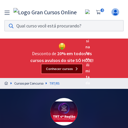
0
Assinatura Ilimitada 11
Acesso a todos os cursos. Teste grátis por 7 dias!
Assinatura OAB Até Passar
Acesso ilimitado a toda preparação para o Exame da
Desconto de
20% em todos os
Ordem, até você passar!
cursos avulsos do site SÓ HOJE!
Conhecer cursos
Residências Multiprofissionais
Preparação completa e intensiva para as principais
Cursos por Concurso
TRT/RS
residências em saúde do Brasil
Concursos
Assinatura Ilimitada
Cursos 20% OFF