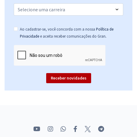
TRT 4ª Região - Tribunal Regional do Trabalho da 4ª Região/RS -
Conhecimentos Gerais para o Cargo de Analista Judiciário - Área
Judiciária
Ao cadastrar-se, você concorda com a nossa
Política de
R$ 279,84
à vista
.
Privacidade
e aceita receber comunicações do Gran
23,32
R$
ou 12x de
Economize R$ 69,96 (-20%)
Comprar
Receber novidades
TRTs - Tribunais Regionais do Trabalho - Resolução de provas
anteriores para cargos de Técnico Judiciário e AJAJ
R$ 239,84
à vista
19,99
R$
ou 12x de
Economize R$ 59,96 (-20%)
Comprar