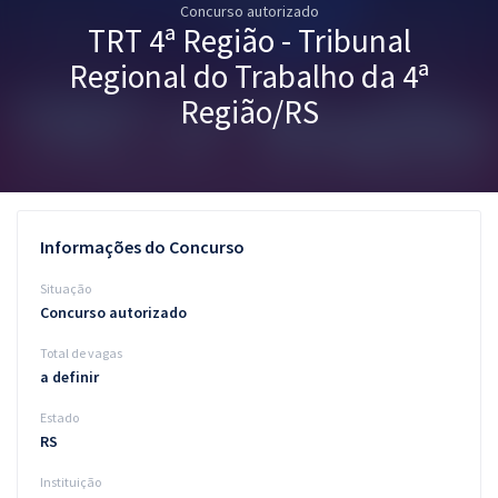
Concurso autorizado
Pós
TRT 4ª Região - Tribunal
Graduação
Regional do Trabalho da 4ª
Região/RS
OAB
Mentorias
Questões grátis
Informações do Concurso
Conteúdo gratuito
Situação
Concurso autorizado
Blog
Total de vagas
Aprovados
a definir
Estado
Atendimento
RS
Instituição