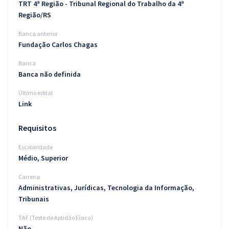
TRT 4ª Região - Tribunal Regional do Trabalho da 4ª
Região/RS
Banca anterior
Fundação Carlos Chagas
Banca
Banca não definida
Último edital
Link
Requisitos
Escolaridade
Médio, Superior
Carreira
Administrativas, Jurídicas, Tecnologia da Informação,
Tribunais
TAF (Teste de Aptidão Física)
Não