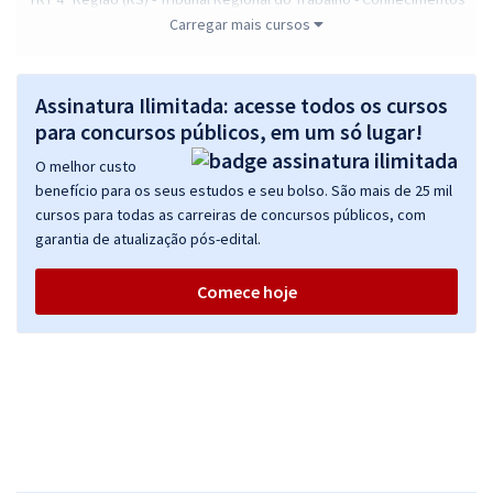
Básicos para Todos os Cargos (Pré-edital)
Carregar mais cursos
R$ 303,84
à vista
25,32
R$
ou 12x de
Assinatura Ilimitada: acesse todos os cursos
Economize R$ 75,96 (-20%)
para concursos públicos, em um só lugar!
Comprar
O melhor custo
benefício para os seus estudos e seu bolso. São mais de 25 mil
cursos para todas as carreiras de concursos públicos, com
garantia de atualização pós-edital.
TRT 4ª Região (RS) - Tribunal Regional do Trabalho - Analista
Judiciário - Área: Tecnologia da Informação (Pré-Edital)
Comece hoje
R$ 391,84
à vista
32,65
R$
ou 12x de
Economize R$ 97,96 (-20%)
Comprar