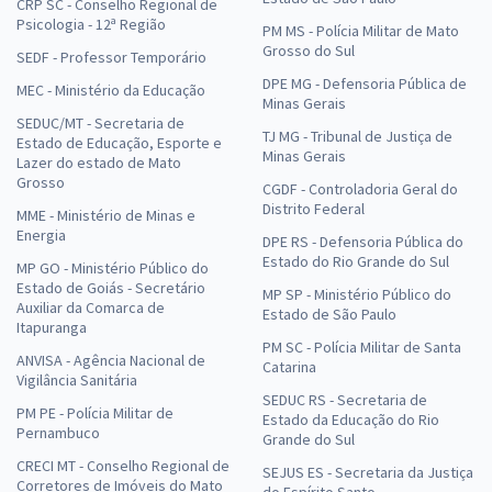
CRP SC - Conselho Regional de
Psicologia - 12ª Região
PM MS - Polícia Militar de Mato
Grosso do Sul
SEDF - Professor Temporário
DPE MG - Defensoria Pública de
MEC - Ministério da Educação
Minas Gerais
SEDUC/MT - Secretaria de
TJ MG - Tribunal de Justiça de
Estado de Educação, Esporte e
Minas Gerais
Lazer do estado de Mato
Grosso
CGDF - Controladoria Geral do
Distrito Federal
MME - Ministério de Minas e
Energia
DPE RS - Defensoria Pública do
Estado do Rio Grande do Sul
MP GO - Ministério Público do
Estado de Goiás - Secretário
MP SP - Ministério Público do
Auxiliar da Comarca de
Estado de São Paulo
Itapuranga
PM SC - Polícia Militar de Santa
ANVISA - Agência Nacional de
Catarina
Vigilância Sanitária
SEDUC RS - Secretaria de
PM PE - Polícia Militar de
Estado da Educação do Rio
Pernambuco
Grande do Sul
CRECI MT - Conselho Regional de
SEJUS ES - Secretaria da Justiça
Corretores de Imóveis do Mato