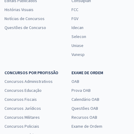
Editais Publicados
Consulplan
Histórias Visuais
FCC
Notícias de Concursos
FGV
Questões de Concurso
Idecan
Selecon
Uniase
Vunesp
CONCURSOS POR PROFISSÃO
EXAME DE ORDEM
Concursos Administrativos
OAB
Concursos Educação
Prova OAB
Concursos Fiscais
Calendário OAB
Concursos Jurídicos
Questões OAB
Concursos Militares
Recursos OAB
Concursos Policiais
Exame de Ordem