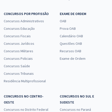
Economize R$ 29,70 (-20%)
Comprar
CONCURSOS POR PROFISSÃO
EXAME DE ORDEM
Concursos Administrativos
OAB
Concursos Educação
Prova OAB
IBGE - Instituto Brasileiro de Geografia e Estatística (Temporário) -
Concursos Fiscais
Calendário OAB
Analista Censitário (AC) - Planejamento, Orçamento e Gestão
Concursos Jurídicos
Questões OAB
Administrativa - (Pós-edital)
Concursos Militares
Recursos OAB
R$ 118,80
à vista
9,90
Concursos Policiais
Exame de Ordem
R$
ou 12x de
Economize R$ 29,70 (-20%)
Concursos Saúde
Concursos Tribunais
Comprar
Residência Multiprofissional
CONCURSOS NO CENTRO-
CONCURSOS NO SUL E
IBGE - Instituto Brasileiro de Geografia e Estatística - Supervisor de
OESTE
Pesquisas por Telefone - Área de Conhecimento: Geral
SUDESTE
Concursos no Distrito Federal
Concursos no Paraná
R$ 319,99
à vista