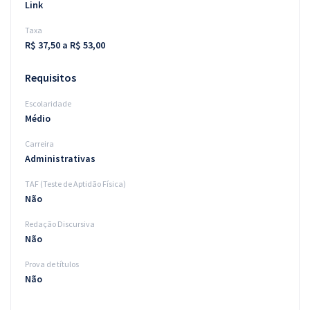
Link
Taxa
R$ 37,50 a R$ 53,00
Requisitos
Escolaridade
Médio
Carreira
Administrativas
TAF (Teste de Aptidão Física)
Não
Redação Discursiva
Não
Prova de títulos
Não