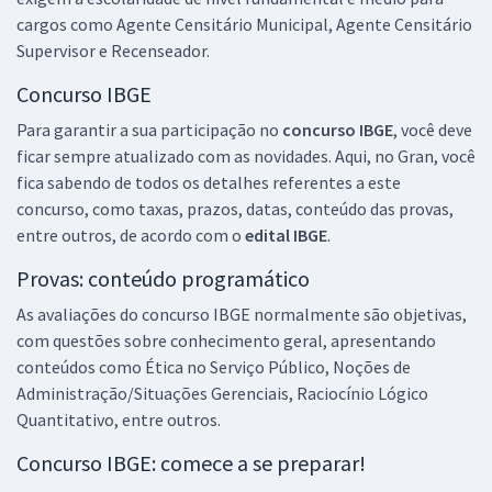
cargos como Agente Censitário Municipal, Agente Censitário
Comprar
Supervisor e Recenseador.
Concurso IBGE
IBGE - Instituto Brasileiro de Geografia e Estatística (Temporário) -
Para garantir a sua participação no
concurso IBGE
, você deve
Agente Censitário Regional (ACR) - Pós-edital
ficar sempre atualizado com as novidades. Aqui, no Gran, você
fica sabendo de todos os detalhes referentes a este
R$ 118,80
à vista
9,90
concurso, como taxas, prazos, datas, conteúdo das provas,
R$
ou 12x de
entre outros, de acordo com o
Economize R$ 29,70 (-20%)
edital IBGE
.
Comprar
Provas: conteúdo programático
As avaliações do concurso IBGE normalmente são objetivas,
com questões sobre conhecimento geral, apresentando
conteúdos como Ética no Serviço Público, Noções de
IBGE - Instituto Brasileiro de Geografia e Estatística - Supervisor de
Administração/Situações Gerenciais, Raciocínio Lógico
Pesquisas por Telefone - Área de Conhecimento: Gestão
Quantitativo, entre outros.
R$ 367,92
à vista
30,66
R$
Concurso IBGE: comece a se preparar!
ou 12x de
Economize R$ 91,98 (-20%)