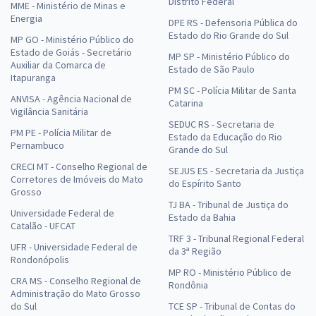
IBGE - Instituto Brasileiro de Geografia e Estatística (Temporário) -
Distrito Federal
MME - Ministério de Minas e
Conhecimentos Específicos para o Cargo de Analista Censitário (AC)
Energia
DPE RS - Defensoria Pública do
- Métodos Quantitativos (Pós-Edital)
Estado do Rio Grande do Sul
MP GO - Ministério Público do
Estado de Goiás - Secretário
R$ 118,80
à vista
MP SP - Ministério Público do
Auxiliar da Comarca de
9,90
R$
Estado de São Paulo
ou 12x de
Itapuranga
Economize R$ 29,70 (-20%)
PM SC - Polícia Militar de Santa
ANVISA - Agência Nacional de
Catarina
Comprar
Vigilância Sanitária
SEDUC RS - Secretaria de
PM PE - Polícia Militar de
Estado da Educação do Rio
Pernambuco
Grande do Sul
CRECI MT - Conselho Regional de
SEJUS ES - Secretaria da Justiça
Treinamento Intensivo para IBGE (Temporário) - Agente Censitário de
Corretores de Imóveis do Mato
do Espírito Santo
Grosso
Informática (ACI) (Pós-Edital)
TJ BA - Tribunal de Justiça do
Universidade Federal de
R$ 159,92
à vista
Estado da Bahia
Catalão - UFCAT
13,33
R$
ou 12x de
TRF 3 - Tribunal Regional Federal
Economize R$ 39,98 (-20%)
UFR - Universidade Federal de
da 3ª Região
Rondonópolis
Comprar
MP RO - Ministério Público de
CRA MS - Conselho Regional de
Rondônia
Administração do Mato Grosso
do Sul
TCE SP - Tribunal de Contas do