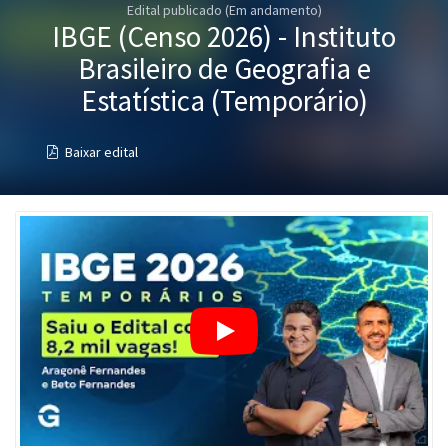
Edital publicado (Em andamento)
Pós
IBGE (Censo 2026) - Instituto
Graduação
Brasileiro de Geografia e
Estatística (Temporário)
OAB
Baixar edital
Mentorias
Questões grátis
Conteúdo gratuito
Blog
Aprovados
Atendimento