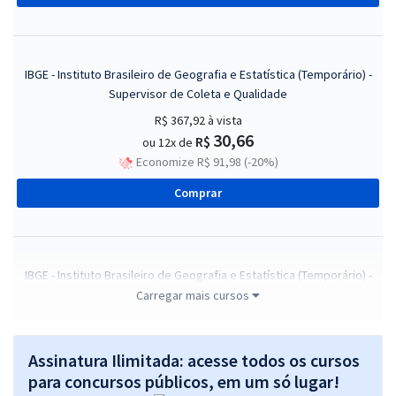
IBGE - Instituto Brasileiro de Geografia e Estatística (Temporário) -
Supervisor de Coleta e Qualidade
R$ 367,92
à vista
30,66
R$
ou 12x de
Economize R$ 91,98 (-20%)
Comprar
IBGE - Instituto Brasileiro de Geografia e Estatística (Temporário) -
Agente Censitário Administrativo (ACA) - Pós-edital
Carregar mais cursos
R$ 118,80
à vista
9,90
R$
ou 12x de
Assinatura Ilimitada: acesse todos os cursos
Economize R$ 29,70 (-20%)
para concursos públicos, em um só lugar!
Comprar