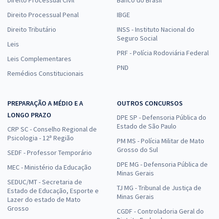
Planejamento e Gestão (Pré-edital)
Direito Processual Penal
IBGE
R$ 207,92
à vista
Direito Tributário
INSS - Instituto Nacional do
17,33
R$
ou 12x de
Seguro Social
Leis
Economize R$ 51,98 (-20%)
PRF - Polícia Rodoviária Federal
Leis Complementares
Comprar
PND
Remédios Constitucionais
PREPARAÇÃO A MÉDIO E A
OUTROS CONCURSOS
Treinamento Intensivo para IBGE (Temporário) - Agente Censitário
LONGO PRAZO
DPE SP - Defensoria Pública do
Regional (ACR) (Pós-Edital)
Estado de São Paulo
CRP SC - Conselho Regional de
R$ 159,92
à vista
Psicologia - 12ª Região
PM MS - Polícia Militar de Mato
13,33
R$
ou 12x de
Grosso do Sul
SEDF - Professor Temporário
Economize R$ 39,98 (-20%)
DPE MG - Defensoria Pública de
MEC - Ministério da Educação
Minas Gerais
Comprar
SEDUC/MT - Secretaria de
TJ MG - Tribunal de Justiça de
Estado de Educação, Esporte e
Minas Gerais
Lazer do estado de Mato
Grosso
CGDF - Controladoria Geral do