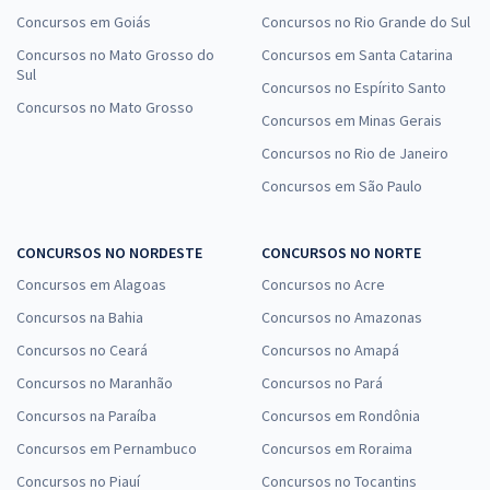
26,67
R$
ou 12x de
Concursos em Goiás
Concursos no Rio Grande do Sul
Economize R$ 80,00 (-20%)
Concursos no Mato Grosso do
Concursos em Santa Catarina
Sul
Comprar
Concursos no Espírito Santo
Concursos no Mato Grosso
Concursos em Minas Gerais
Concursos no Rio de Janeiro
IBGE - Instituto Brasileiro de Geografia e Estatística (Temporário) -
Concursos em São Paulo
Analista Censitário (AC) Desenvolvimento de Tecnologia da
Informação (Pós-edital)
CONCURSOS NO NORDESTE
CONCURSOS NO NORTE
R$ 359,84
à vista
29,99
Concursos em Alagoas
Concursos no Acre
R$
ou 12x de
Economize R$ 89,96 (-20%)
Concursos na Bahia
Concursos no Amazonas
Concursos no Ceará
Concursos no Amapá
Comprar
Concursos no Maranhão
Concursos no Pará
Concursos na Paraíba
Concursos em Rondônia
Concursos em Pernambuco
Concursos em Roraima
IBGE - Instituto Brasileiro de Geografia e Estatística (Temporário) -
Analista Censitário (AC) - Logística (Pré-edital)
Concursos no Piauí
Concursos no Tocantins