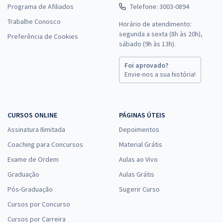
Programa de Afiliados
Telefone: 3003-0894
Comprar
Trabalhe Conosco
Horário de atendimento:
segunda a sexta (8h às 20h),
Preferência de Cookies
sábado (9h às 13h).
IBGE - Instituto Brasileiro de Geografia e Estatística (Temporário) -
Foi aprovado?
Conhecimentos Comuns para Analista Censitário (AC) - Pós-edital
Envie-nos a sua história!
R$ 118,80
à vista
9,90
R$
ou 12x de
Economize R$ 29,70 (-20%)
CURSOS ONLINE
PÁGINAS ÚTEIS
Assinatura Ilimitada
Comprar
Depoimentos
Coaching para Concursos
Material Grátis
Exame de Ordem
Aulas ao Vivo
Graduação
Aulas Grátis
Treinamento Intensivo para IBGE (Temporário) - Agente Operacional
Regional (AOR) - Pós-edital
Pós-Graduação
Sugerir Curso
R$ 159,92
à vista
Cursos por Concurso
13,33
R$
ou 12x de
Cursos por Carreira