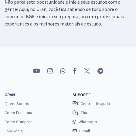
Não perca esta oportunidade e inicie seus estudos com a
Comprar
gente! Aqui, no Gran, você fica sabendo de tudo sobre o
concurso IBGE e inicia a sua preparação com profissionais
experientes e os melhores materiais de estudo.
Treinamento Intensivo para IBGE (Temporário) - Agente Censitário
Administrativo (ACA) - Pós-edital
R$ 159,92
à vista
13,33
R$
ou 12x de
Economize R$ 39,98 (-20%)
Comprar
GRAN
SUPORTE
Quem Somos
Central de ajuda
IBGE - Instituto Brasileiro de Geografia e Estatística (Temporário) -
Analista Censitário (AC) - Planejamento e Gestão (Pré-edital)
Como Funciona
Chat
R$ 287,92
à vista
Como Comprar
WhatsApp
23,99
R$
ou 12x de
Loja Social
E-mail
Economize R$ 71,98 (-20%)