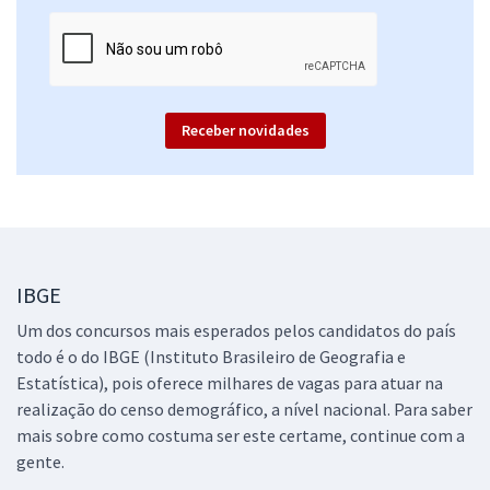
Comprar
IBGE - Instituto Brasileiro de Geografia e Estatística (Temporário) -
Receber novidades
Agente Censitário de Qualidade (ACQ) - Pós-edital
R$ 118,80
à vista
9,90
R$
ou 12x de
Economize R$ 29,70 (-20%)
Comprar
IBGE
Um dos concursos mais esperados pelos candidatos do país
todo é o do IBGE (Instituto Brasileiro de Geografia e
IBGE - Instituto Brasileiro de Geografia e Estatística (Temporário) -
Estatística), pois oferece milhares de vagas para atuar na
Agente Censitário de Informática (ACI) - Pós-edital
realização do censo demográfico, a nível nacional. Para saber
R$ 118,80
à vista
mais sobre como costuma ser este certame, continue com a
9,90
R$
ou 12x de
gente.
Economize R$ 29,70 (-20%)