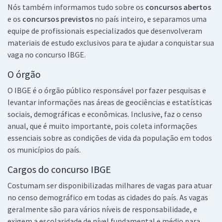
Nós também informamos tudo sobre os
concursos abertos
Comprar
e os
concursos previstos
no país inteiro, e separamos uma
equipe de profissionais especializados que desenvolveram
materiais de estudo exclusivos para te ajudar a conquistar sua
IBGE - Instituto Brasileiro de Geografia e Estatística (Temporário) -
vaga no concurso IBGE.
Analista Censitário (AC) - Gestão e Infraestrutura (Pós-edital)
O órgão
R$ 118,80
à vista
9,90
O IBGE é o órgão público responsável por fazer pesquisas e
R$
ou 12x de
levantar informações nas áreas de geociências e estatísticas
Economize R$ 29,70 (-20%)
sociais, demográficas e econômicas. Inclusive, faz o censo
Comprar
anual, que é muito importante, pois coleta informações
essenciais sobre as condições de vida da população em todos
os municípios do país.
IBGE - Instituto Brasileiro de Geografia e Estatística (Temporário) -
Cargos do concurso IBGE
Recenseador (REC) - Pré-edital
Costumam ser disponibilizadas milhares de vagas para atuar
R$ 311,92
à vista
no censo demográfico em todas as cidades do país. As vagas
25,99
R$
ou 12x de
geralmente são para vários níveis de responsabilidade, e
Economize R$ 77,98 (-20%)
exigem a escolaridade de nível fundamental e médio para