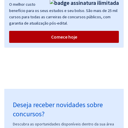
O melhor custo
benefício para os seus estudos e seu bolso. São mais de 25 mil
cursos para todas as carreiras de concursos públicos, com
garantia de atualização pós-edital.
Treinamento Intensivo para IBGE (Temporário) - Agente de
Pesquisas e Mapeamento
Comece hoje
R$ 159,92
à vista
13,33
R$
ou 12x de
Economize R$ 39,98 (-20%)
Comprar
IBGE - Instituto Brasileiro de Geografia e Estatística (Temporário) -
Agente Censitário Supervisor (ACS) - Pós-edital
Deseja receber novidades sobre
R$ 118,80
à vista
9,90
concursos?
R$
ou 12x de
Economize R$ 29,70 (-20%)
Descubra as oportunidades disponíveis dentro da sua área