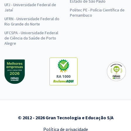
Estado de São Paulo
UFJ - Universidade Federal de
IBGE - Instituto Brasileiro de Geografia e Estatística (Temporário) -
Jataí
Politec PE - Polícia Científica de
Analista Censitário (AC) - Economia (Pós-edital)
Pernambuco
UFRN - Universidade Federal do
R$ 118,80
à vista
Rio Grande do Norte
9,90
R$
ou 12x de
UFCSPA - Universidade Federal
Economize R$ 29,70 (-20%)
de Ciência da Saúde de Porto
Alegre
Comprar
IBGE - Instituto Brasileiro de Geografia e Estatística (Temporário) -
RA 1000
Analista Censitário (AC) - Geografia (Pós-edital)
R$ 118,80
à vista
9,90
R$
ou 12x de
Economize R$ 29,70 (-20%)
Comprar
© 2012 - 2026 Gran Tecnologia e Educação S/A
Política de privacidade