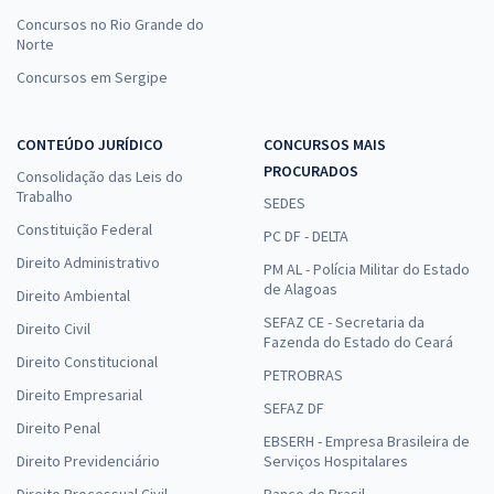
R$ 335,92
à vista
Concursos no Rio Grande do
27,99
Norte
R$
ou 12x de
Economize R$ 83,98 (-20%)
Concursos em Sergipe
Comprar
CONTEÚDO JURÍDICO
CONCURSOS MAIS
PROCURADOS
Consolidação das Leis do
Trabalho
SEDES
IBGE - Instituto Brasileiro de Geografia e Estatística (Temporário) -
Constituição Federal
PC DF - DELTA
Analista Censitário (AC) - Ciências Sociais/Antropologia (Pós-edital)
Direito Administrativo
PM AL - Polícia Militar do Estado
R$ 118,80
à vista
de Alagoas
9,90
Direito Ambiental
R$
ou 12x de
SEFAZ CE - Secretaria da
Economize R$ 29,70 (-20%)
Direito Civil
Fazenda do Estado do Ceará
Direito Constitucional
Comprar
PETROBRAS
Direito Empresarial
SEFAZ DF
Direito Penal
EBSERH - Empresa Brasileira de
Direito Previdenciário
Serviços Hospitalares
IBGE - Instituto Brasileiro de Geografia e Estatística (Temporário) -
Conhecimentos Específicos para Analista Censitário (AC) -
Direito Processual Civil
Banco do Brasil