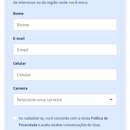
Comprar
de interesse ou da região onde você mora.
Nome
Treinamento Intensivo para IBGE - Instituto Brasileiro de Geografia e
Estatística (Temporário) - Supervisor de Coleta e Qualidade
E-mail
R$ 159,92
à vista
13,33
R$
ou 12x de
Economize R$ 39,98 (-20%)
Celular
Comprar
Carreira
IBGE - Instituto Brasileiro de Geografia e Estatística (Temporário) -
Agente Operacional Regional (AOR) - Pós-edital
R$ 118,80
à vista
9,90
R$
ou 12x de
Ao cadastrar-se, você concorda com a nossa
Política de
Economize R$ 29,70 (-20%)
.
Privacidade
e aceita receber comunicações do Gran