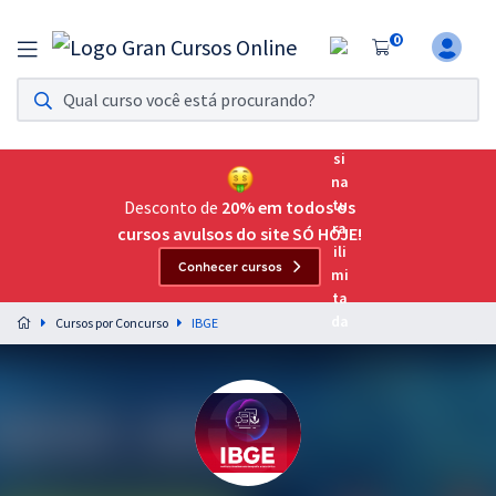
0
Assinatura Ilimitada 11
Acesso a todos os cursos. Teste grátis por 7 dias!
Assinatura OAB Até Passar
Acesso ilimitado a toda preparação para o Exame da
Desconto de
20% em todos os
Ordem, até você passar!
cursos avulsos do site SÓ HOJE!
Conhecer cursos
Residências Multiprofissionais
Preparação completa e intensiva para as principais
Cursos por Concurso
IBGE
residências em saúde do Brasil
Concursos
Assinatura Ilimitada
Cursos 20% OFF