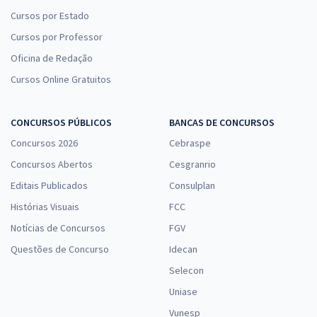
Economize R$ 39,98 (-20%)
Cursos por Estado
Comprar
Cursos por Professor
Oficina de Redação
Cursos Online Gratuitos
Treinamento Intensivo para IBGE (Temporário) - Agente Censitário
Supervisor (ACS) (Pós-Edital)
CONCURSOS PÚBLICOS
BANCAS DE CONCURSOS
R$ 159,92
à vista
Concursos 2026
Cebraspe
13,33
R$
ou 12x de
Economize R$ 39,98 (-20%)
Concursos Abertos
Cesgranrio
Editais Publicados
Consulplan
Comprar
Histórias Visuais
FCC
Notícias de Concursos
FGV
Questões de Concurso
Idecan
IBGE - Instituto Brasileiro de Geografia e Estatística (Temporário) -
Analista Censitário (AC) - Métodos Quantitativos (Pós-Edital)
Selecon
R$ 118,80
à vista
Uniase
9,90
R$
ou 12x de
Vunesp