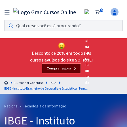
0
Assinatura Ilimitada 11
Acesso a todos os cursos. Teste grátis por 7 dias!
Assinatura OAB Até Passar
Acesso ilimitado a toda preparação para o Exame da
Desconto de
20% em todos os
Ordem, até você passar!
cursos avulsos do site SÓ HOJE!
Comprar agora
Residências Multiprofissionais
Preparação completa e intensiva para as principais
Cursos por Concurso
IBGE
residências em saúde do Brasil
IBGE - Instituto Brasileiro de Geografia e Estatística (Temporário) - Conhecimentos Específicos para Analista Censitário (AC) Desenvolvimento de Tecnologia da Informação (Pós-edital)
Concursos
Nacional - Tecnologia da Informação
Assinatura Ilimitada
IBGE - Instituto
Cursos 20% OFF