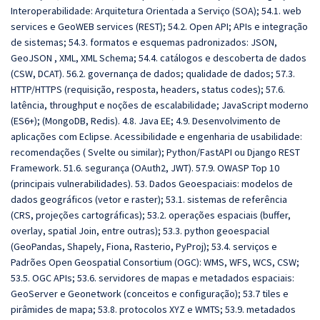
Interoperabilidade: Arquitetura Orientada a Serviço (SOA); 54.1. web
services e GeoWEB services (REST); 54.2. Open API; APIs e integração
de sistemas; 54.3. formatos e esquemas padronizados: JSON,
GeoJSON , XML, XML Schema; 54.4. catálogos e descoberta de dados
(CSW, DCAT). 56.2. governança de dados; qualidade de dados; 57.3.
HTTP/HTTPS (requisição, resposta, headers, status codes); 57.6.
latência, throughput e noções de escalabilidade; JavaScript moderno
(ES6+); (MongoDB, Redis). 4.8. Java EE; 4.9. Desenvolvimento de
aplicações com Eclipse. Acessibilidade e engenharia de usabilidade:
recomendações ( Svelte ou similar); Python/FastAPI ou Django REST
Framework.
51.6. segurança (OAuth2, JWT). 57.9. OWASP Top 10
(principais vulnerabilidades). 53. Dados Geoespaciais: modelos de
dados geográficos (vetor e raster); 53.1. sistemas de referência
(CRS, projeções cartográficas); 53.2. operações espaciais (buffer,
overlay, spatial Join, entre outras); 53.3. python geoespacial
(GeoPandas, Shapely, Fiona, Rasterio, PyProj); 53.4. serviços e
Padrões Open Geospatial Consortium (OGC): WMS, WFS, WCS, CSW;
53.5. OGC APIs; 53.6. servidores de mapas e metadados espaciais:
GeoServer e Geonetwork (conceitos e configuração); 53.7 tiles e
pirâmides de mapa; 53.8. protocolos XYZ e WMTS; 53.9. metadados