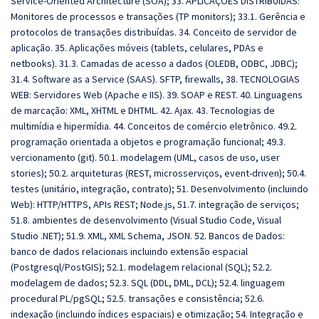
Service-Oriented Architecture (SOA); 33. APLICAÇÕES DISTRIBUÍDAS:
Monitores de processos e transações (TP monitors); 33.1. Gerência e
protocolos de transações distribuídas. 34. Conceito de servidor de
aplicação. 35. Aplicações móveis (tablets, celulares, PDAs e
netbooks). 31.3. Camadas de acesso a dados (OLEDB, ODBC, JDBC);
31.4. Software as a Service (SAAS). SFTP, firewalls, 38. TECNOLOGIAS
WEB: Servidores Web (Apache e IIS). 39. SOAP e REST. 40. Linguagens
de marcação: XML, XHTML e DHTML. 42. Ajax. 43. Tecnologias de
multimídia e hipermídia. 44. Conceitos de comércio eletrônico. 49.2.
programação orientada a objetos e programação funcional; 49.3.
vercionamento (git). 50.1. modelagem (UML, casos de uso, user
stories); 50.2. arquiteturas (REST, microsserviços, event-driven); 50.4.
testes (unitário, integração, contrato); 51. Desenvolvimento (incluindo
Web): HTTP/HTTPS, APIs REST; Node.js, 51.7. integração de serviços;
51.8. ambientes de desenvolvimento (Visual Studio Code, Visual
Studio .NET); 51.9. XML, XML Schema, JSON. 52. Bancos de Dados:
banco de dados relacionais incluindo extensão espacial
(Postgresql/PostGIS); 52.1. modelagem relacional (SQL); 52.2.
modelagem de dados; 52.3. SQL (DDL, DML, DCL); 52.4. linguagem
procedural PL/pgSQL; 52.5. transações e consistência; 52.6.
indexação (incluindo índices espaciais) e otimização; 54. Integração e