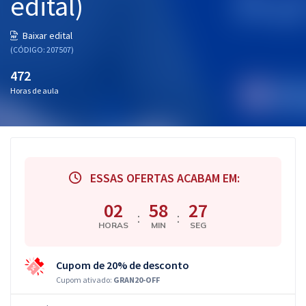
edital)
Baixar edital
(CÓDIGO: 207507)
472
Horas de aula
ESSAS OFERTAS ACABAM EM:
02
58
26
:
:
HORAS
MIN
SEG
Cupom de 20% de desconto
Cupom ativado:
GRAN20-OFF