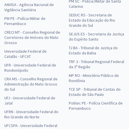
PM SC - Polícia Militar de Santa
ANVISA - Agência Nacional de
Catarina
Vigilância Sanitária
SEDUC RS - Secretaria de
PM PE - Polícia Militar de
Estado da Educação do Rio
Pernambuco
Grande do Sul
CRECI MT - Conselho Regional de
SEJUS ES - Secretaria da Justiça
Corretores de Imóveis do Mato
do Espírito Santo
Grosso
TJ BA - Tribunal de Justiça do
Universidade Federal de
Estado da Bahia
Catalão - UFCAT
TRF 3 - Tribunal Regional Federal
UFR - Universidade Federal de
da 3ª Região
Rondonópolis
MP RO - Ministério Público de
CRA MS - Conselho Regional de
Rondônia
Administração do Mato Grosso
do Sul
TCE SP - Tribunal de Contas do
Estado de São Paulo
UFJ - Universidade Federal de
Jataí
Politec PE - Polícia Científica de
Pernambuco
UFRN - Universidade Federal do
Rio Grande do Norte
UFCSPA - Universidade Federal