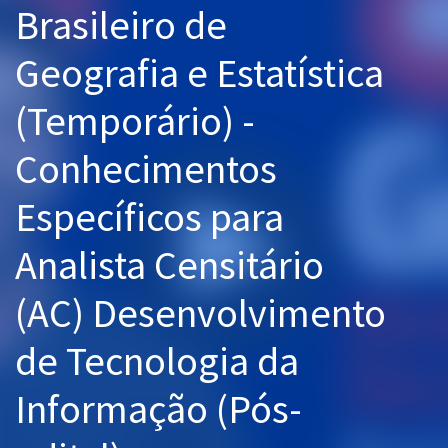
Brasileiro de
Pós
Geografia e Estatística
Graduação
(Temporário) -
OAB
Conhecimentos
Mentorias
Específicos para
Questões grátis
Conteúdo gratuito
Analista Censitário
Blog
(AC) Desenvolvimento
Aprovados
de Tecnologia da
Atendimento
Informação (Pós-