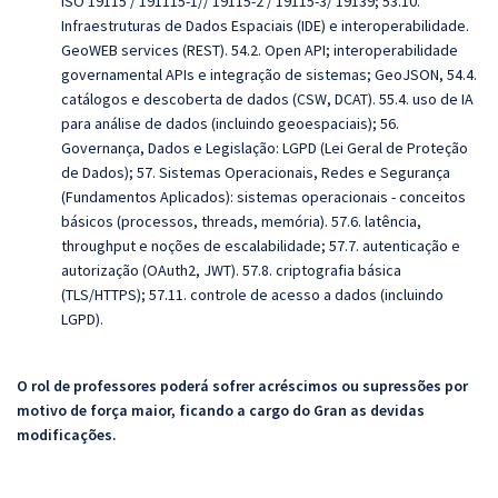
ISO 19115 / 191115-1// 19115-2 / 19115-3/ 19139; 53.10.
Infraestruturas de Dados Espaciais (IDE) e interoperabilidade.
GeoWEB services (REST). 54.2. Open API; interoperabilidade
governamental APIs e integração de sistemas; GeoJSON, 54.4.
catálogos e descoberta de dados (CSW, DCAT). 55.4. uso de IA
para análise de dados (incluindo geoespaciais); 56.
Governança, Dados e Legislação: LGPD (Lei Geral de Proteção
de Dados); 57. Sistemas Operacionais, Redes e Segurança
(Fundamentos Aplicados): sistemas operacionais - conceitos
básicos (processos, threads, memória). 57.6. latência,
throughput e noções de escalabilidade; 57.7. autenticação e
autorização (OAuth2, JWT). 57.8. criptografia básica
(TLS/HTTPS); 57.11. controle de acesso a dados (incluindo
LGPD).
O rol de professores poderá sofrer acréscimos ou supressões por
motivo de força maior, ficando a cargo do Gran as devidas
modificações.