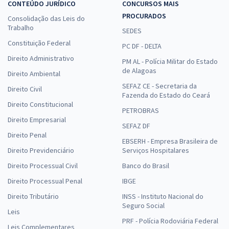
CONTEÚDO JURÍDICO
CONCURSOS MAIS
PROCURADOS
Consolidação das Leis do
Trabalho
SEDES
Constituição Federal
PC DF - DELTA
Direito Administrativo
PM AL - Polícia Militar do Estado
de Alagoas
Direito Ambiental
SEFAZ CE - Secretaria da
Direito Civil
Fazenda do Estado do Ceará
Direito Constitucional
PETROBRAS
Direito Empresarial
SEFAZ DF
Direito Penal
EBSERH - Empresa Brasileira de
Direito Previdenciário
Serviços Hospitalares
Direito Processual Civil
Banco do Brasil
Direito Processual Penal
IBGE
Direito Tributário
INSS - Instituto Nacional do
Seguro Social
Leis
PRF - Polícia Rodoviária Federal
Leis Complementares