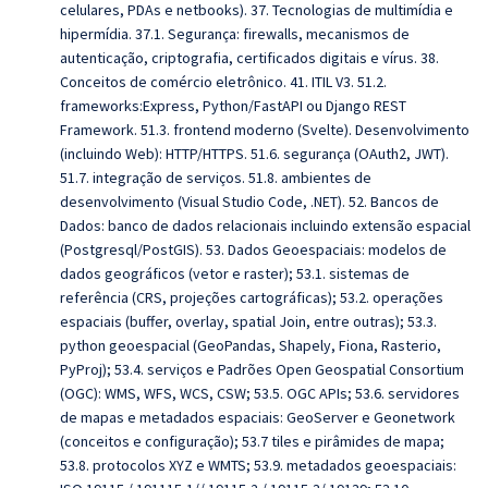
celulares, PDAs e netbooks). 37. Tecnologias de multimídia e
hipermídia. 37.1. Segurança: firewalls, mecanismos de
autenticação, criptografia, certificados digitais e vírus. 38.
Conceitos de comércio eletrônico. 41. ITIL V3. 51.2.
frameworks:Express, Python/FastAPI ou Django REST
Framework. 51.3. frontend moderno (Svelte). Desenvolvimento
(incluindo Web): HTTP/HTTPS. 51.6. segurança (OAuth2, JWT).
51.7. integração de serviços. 51.8. ambientes de
desenvolvimento (Visual Studio Code, .NET). 52. Bancos de
Dados: banco de dados relacionais incluindo extensão espacial
(Postgresql/PostGIS). 53. Dados Geoespaciais: modelos de
dados geográficos (vetor e raster); 53.1. sistemas de
referência (CRS, projeções cartográficas); 53.2. operações
espaciais (buffer, overlay, spatial Join, entre outras); 53.3.
python geoespacial (GeoPandas, Shapely, Fiona, Rasterio,
PyProj); 53.4. serviços e Padrões Open Geospatial Consortium
(OGC): WMS, WFS, WCS, CSW; 53.5. OGC APIs; 53.6. servidores
de mapas e metadados espaciais: GeoServer e Geonetwork
(conceitos e configuração); 53.7 tiles e pirâmides de mapa;
53.8. protocolos XYZ e WMTS; 53.9. metadados geoespaciais: