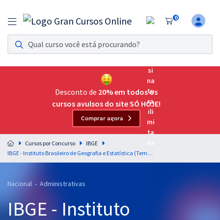
0
Assinatura Ilimitada 11
Acesso a todos os cursos. Teste grátis por 7 dias!
Assinatura OAB Até Passar
Acesso ilimitado a toda preparação para o Exame da
Desconto de
20% em todos os
Ordem, até você passar!
cursos avulsos do site SÓ HOJE!
Comprar agora
Residências Multiprofissionais
Preparação completa e intensiva para as principais
Cursos por Concurso
IBGE
residências em saúde do Brasil
IBGE - Instituto Brasileiro de Geografia e Estatística (Temporário) - Geografia para Agente Censitário de Qualidade (ACQ) - Professor: Júlio Santos (Pós-edital)
Concursos
Nacional - Administrativas
Assinatura Ilimitada
IBGE - Instituto
Cursos 20% OFF