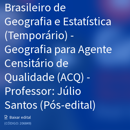
Brasileiro de
Pós
Geografia e Estatística
Graduação
(Temporário) -
OAB
Geografia para Agente
Mentorias
Censitário de
Questões grátis
Conteúdo gratuito
Qualidade (ACQ) -
Blog
Professor: Júlio
Aprovados
Santos (Pós-edital)
Atendimento
Baixar edital
(CÓDIGO: 206849)