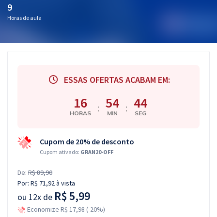
9
Horas de aula
ESSAS OFERTAS ACABAM EM:
16
54
43
:
:
HORAS
MIN
SEG
Cupom de 20% de desconto
Cupom ativado:
GRAN20-OFF
De:
R$ 89,90
Por:
R$ 71,92
à vista
R$ 5,99
ou
12x de
Economize R$ 17,98 (-20%)