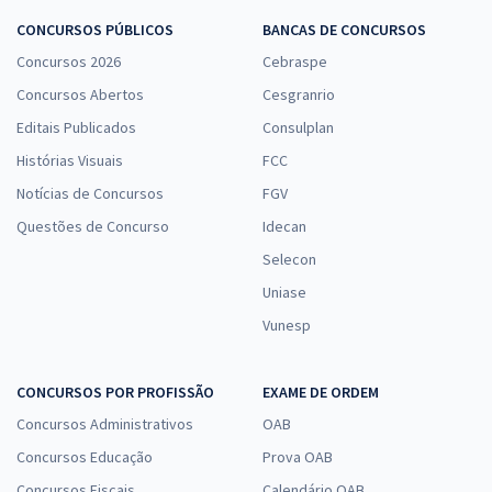
CONCURSOS PÚBLICOS
BANCAS DE CONCURSOS
Concursos 2026
Cebraspe
Concursos Abertos
Cesgranrio
Editais Publicados
Consulplan
Histórias Visuais
FCC
Notícias de Concursos
FGV
Questões de Concurso
Idecan
Selecon
Uniase
Vunesp
CONCURSOS POR PROFISSÃO
EXAME DE ORDEM
Concursos Administrativos
OAB
Concursos Educação
Prova OAB
Concursos Fiscais
Calendário OAB