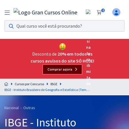
0
Assinatura Ilimitada 11
Acesso a todos os cursos. Teste grátis por 7 dias!
Assinatura OAB Até Passar
Acesso ilimitado a toda preparação para o Exame da
Desconto de
20% em todos os
Ordem, até você passar!
cursos avulsos do site SÓ HOJE!
Comprar agora
Residências Multiprofissionais
Preparação completa e intensiva para as principais
Cursos por Concurso
IBGE
residências em saúde do Brasil
IBGE - Instituto Brasileiro de Geografia e Estatística (Temporário) - Língua Portuguesa para o Cargo Agente Operacional Regional (AOR) - Professores: Elias Santana, Vânia Araújo e Tereza Cavalcanti - Pós-edital
Concursos
Nacional - Outras
Assinatura Ilimitada
IBGE - Instituto
Cursos 20% OFF