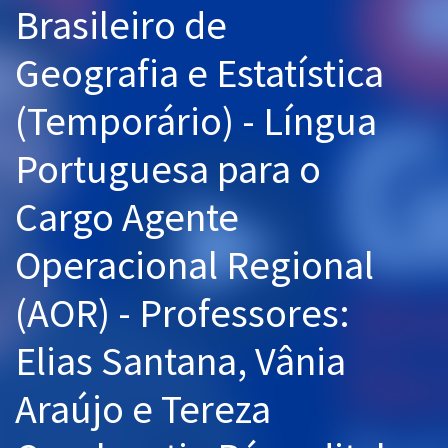
Brasileiro de
Pós
Geografia e Estatística
Graduação
(Temporário) - Língua
OAB
Portuguesa para o
Mentorias
Cargo Agente
Questões grátis
Conteúdo gratuito
Operacional Regional
Blog
(AOR) - Professores:
Aprovados
Elias Santana, Vânia
Atendimento
Araújo e Tereza