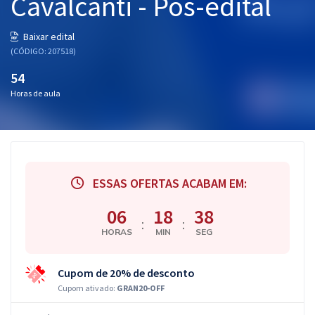
Cavalcanti - Pós-edital
Baixar edital
(CÓDIGO: 207518)
54
Horas de aula
ESSAS OFERTAS ACABAM EM:
06
18
37
:
:
HORAS
MIN
SEG
Cupom de 20% de desconto
Cupom ativado:
GRAN20-OFF