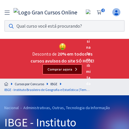
0
Assinatura Ilimitada 11
Acesso a todos os cursos. Teste grátis por 7 dias!
Assinatura OAB Até Passar
Acesso ilimitado a toda preparação para o Exame da
Desconto de
20% em todos os
Ordem, até você passar!
cursos avulsos do site SÓ HOJE!
Comprar agora
Residências Multiprofissionais
Preparação completa e intensiva para as principais
Cursos por Concurso
IBGE
residências em saúde do Brasil
IBGE - Instituto Brasileiro de Geografia e Estatística (Temporário) - Analista Censitário (AC) - Produção Audiovisual e Publicidade e Propaganda (Pós-edital)
Concursos
Nacional - Administrativas, Outras, Tecnologia da Informação
Assinatura Ilimitada
IBGE - Instituto
Cursos 20% OFF