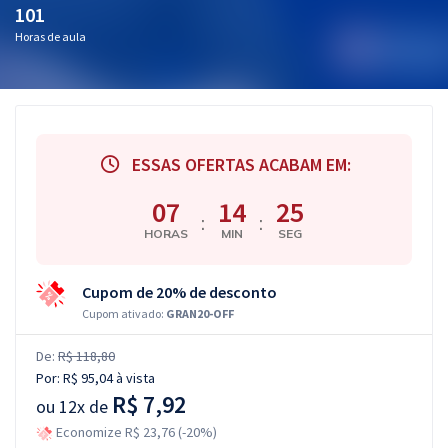
101
Horas de aula
ESSAS OFERTAS ACABAM EM:
07
14
25
:
:
HORAS
MIN
SEG
Cupom de 20% de desconto
Cupom ativado:
GRAN20-OFF
De:
R$ 118,80
Por:
R$ 95,04
à vista
R$ 7,92
ou
12x de
Economize R$ 23,76 (-20%)