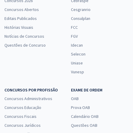
Concursos 2026
Cebraspe
Concursos Abertos
Cesgranrio
Editais Publicados
Consulplan
Histórias Visuais
FCC
Notícias de Concursos
FGV
Questões de Concurso
Idecan
Selecon
Uniase
Vunesp
CONCURSOS POR PROFISSÃO
EXAME DE ORDEM
Concursos Administrativos
OAB
Concursos Educação
Prova OAB
Concursos Fiscais
Calendário OAB
Concursos Jurídicos
Questões OAB