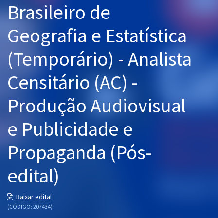
Brasileiro de
Pós
Geografia e Estatística
Graduação
(Temporário) - Analista
OAB
Censitário (AC) -
Mentorias
Produção Audiovisual
Questões grátis
Conteúdo gratuito
e Publicidade e
Blog
Propaganda (Pós-
Aprovados
edital)
Atendimento
Baixar edital
(CÓDIGO: 207434)