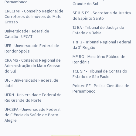
Pernambuco
Grande do Sul
CRECI MT - Conselho Regional de
SEJUS ES - Secretaria da Justiça
Corretores de Imóveis do Mato
do Espírito Santo
Grosso
TJ BA - Tribunal de Justiça do
Universidade Federal de
Estado da Bahia
Catalão - UFCAT
TRF 3 - Tribunal Regional Federal
UFR - Universidade Federal de
da 3ª Região
Rondonópolis
MP RO - Ministério Público de
CRA MS - Conselho Regional de
Rondônia
Administração do Mato Grosso
do Sul
TCE SP - Tribunal de Contas do
Estado de São Paulo
UFJ - Universidade Federal de
Jataí
Politec PE - Polícia Científica de
Pernambuco
UFRN - Universidade Federal do
Rio Grande do Norte
UFCSPA - Universidade Federal
de Ciência da Saúde de Porto
Alegre