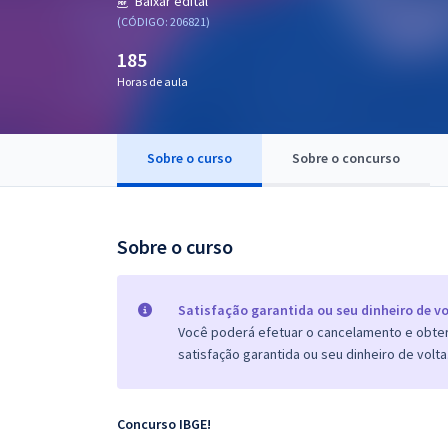
Baixar edital
Pós
(CÓDIGO: 206821)
185
Graduação
Horas de aula
OAB
Mentorias
Sobre o curso
Sobre o concurso
Questões grátis
Sobre o curso
Conteúdo gratuito
Blog
Satisfação garantida ou seu dinheiro de vo
Aprovados
Você poderá efetuar o cancelamento e obter 
satisfação garantida ou seu dinheiro de volta
Atendimento
Concurso IBGE!