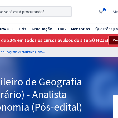
0
At
20% OFF
Pós
Graduação
OAB
Mentorias
Questões gr
 de
20% em todos os cursos avulsos do site SÓ HOJE!
Co
IBGE - Instituto Brasileiro de Geografia e Estatística (Temporário) - Analista Censitário (AC) - Economia (Pós-edital)
sileiro de Geografia
rário) - Analista
onomia (Pós-edital)