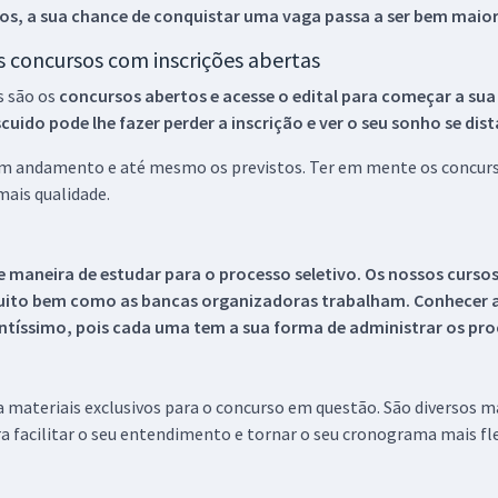
os, a sua chance de conquistar uma vaga passa a ser bem maior
os concursos com inscrições abertas
s são os
concursos abertos e acesse o edital para começar a sua
ido pode lhe fazer perder a inscrição e ver o seu sonho se dis
 em andamento e até mesmo os previstos. Ter em mente os concurso
ais qualidade.
 maneira de estudar para o processo seletivo. Os nossos curso
uito bem como as bancas organizadoras trabalham. Conhecer a
tíssimo, pois cada uma tem a sua forma de administrar os proc
 a materiais exclusivos para o concurso em questão. São diversos 
a facilitar o seu entendimento e tornar o seu cronograma mais fle