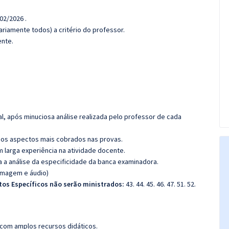
02/2026 .
riamente todos) a critério do professor.
ente.
l, após minuciosa análise realizada pelo professor de cada
os aspectos mais cobrados nas provas.
m larga experiência na atividade docente.
ra a análise da especificidade da banca examinadora.
(imagem e áudio)
tos Específicos não serão ministrados:
43. 44. 45. 46. 47. 51. 52.
 com amplos recursos didáticos.