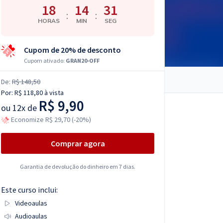
18
14
30
:
:
HORAS
MIN
SEG
Cupom de 20% de desconto
Cupom ativado:
GRAN20-OFF
De:
R$ 148,50
Por:
R$ 118,80
à vista
R$ 9,90
ou
12x de
Economize R$ 29,70 (-20%)
Comprar agora
Garantia de devolução do dinheiro em 7 dias.
Este curso inclui:
Videoaulas
Audioaulas