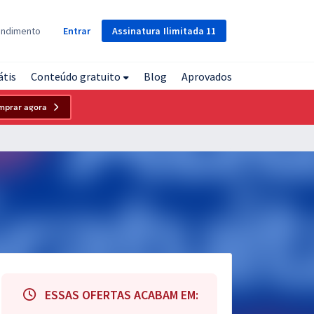
Assinatura
Ilimitada
11
endimento
Entrar
átis
Conteúdo gratuito
Blog
Aprovados
mprar agora
ESSAS OFERTAS ACABAM EM: