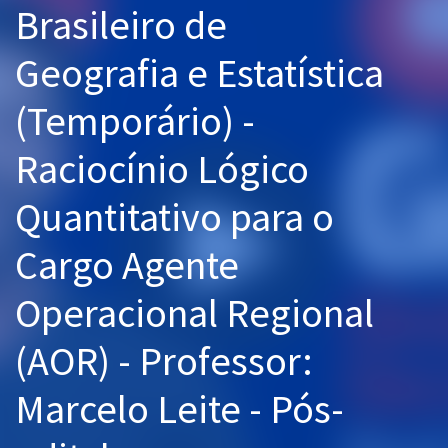
Brasileiro de
Pós
Geografia e Estatística
Graduação
(Temporário) -
OAB
Raciocínio Lógico
Mentorias
Quantitativo para o
Questões grátis
Conteúdo gratuito
Cargo Agente
Blog
Operacional Regional
Aprovados
(AOR) - Professor:
Atendimento
Marcelo Leite - Pós-