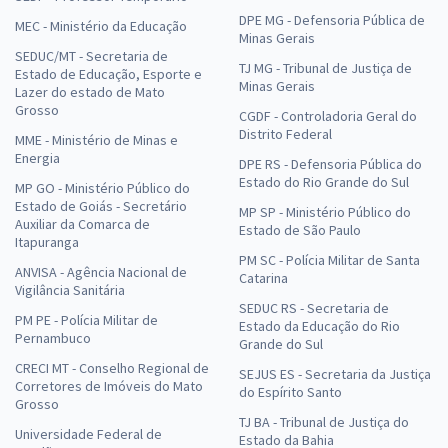
DPE MG - Defensoria Pública de
MEC - Ministério da Educação
Minas Gerais
SEDUC/MT - Secretaria de
TJ MG - Tribunal de Justiça de
Estado de Educação, Esporte e
Minas Gerais
Lazer do estado de Mato
Grosso
CGDF - Controladoria Geral do
Distrito Federal
MME - Ministério de Minas e
Energia
DPE RS - Defensoria Pública do
Estado do Rio Grande do Sul
MP GO - Ministério Público do
Estado de Goiás - Secretário
MP SP - Ministério Público do
Auxiliar da Comarca de
Estado de São Paulo
Itapuranga
PM SC - Polícia Militar de Santa
ANVISA - Agência Nacional de
Catarina
Vigilância Sanitária
SEDUC RS - Secretaria de
PM PE - Polícia Militar de
Estado da Educação do Rio
Pernambuco
Grande do Sul
CRECI MT - Conselho Regional de
SEJUS ES - Secretaria da Justiça
Corretores de Imóveis do Mato
do Espírito Santo
Grosso
TJ BA - Tribunal de Justiça do
Universidade Federal de
Estado da Bahia