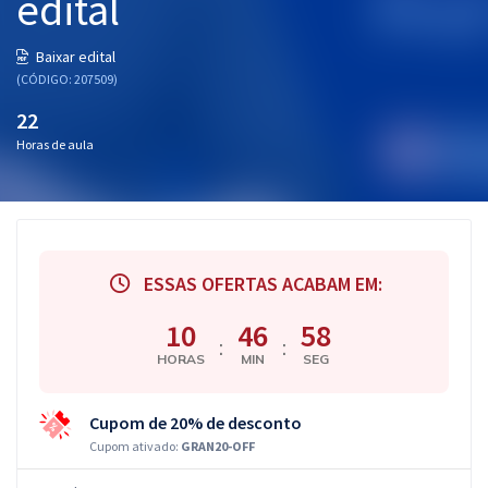
edital
Baixar edital
(CÓDIGO: 207509)
22
Horas de aula
ESSAS OFERTAS ACABAM EM:
10
46
57
:
:
HORAS
MIN
SEG
Cupom de 20% de desconto
Cupom ativado:
GRAN20-OFF