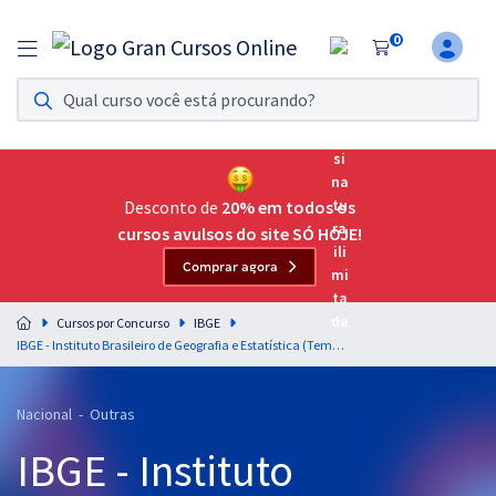
0
Assinatura Ilimitada 11
Acesso a todos os cursos. Teste grátis por 7 dias!
Assinatura OAB Até Passar
Acesso ilimitado a toda preparação para o Exame da
Desconto de
20% em todos os
Ordem, até você passar!
cursos avulsos do site SÓ HOJE!
Comprar agora
Residências Multiprofissionais
Preparação completa e intensiva para as principais
Cursos por Concurso
IBGE
residências em saúde do Brasil
IBGE - Instituto Brasileiro de Geografia e Estatística (Temporário) - Raciocínio Lógico Quantitativo para o Cargo Agente Operacional Regional (AOR) - Professor: Marcelo Leite - Pós-edital
Concursos
Nacional - Outras
Assinatura Ilimitada
IBGE - Instituto
Cursos 20% OFF