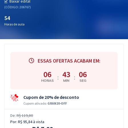
Baixar edital
(CÓDIGO: 206767)
54
Horas de aula
ESSAS OFERTAS ACABAM EM:
06
43
05
:
:
HORAS
MIN
SEG
Cupom de 20% de desconto
Cupom ativado:
GRAN20-OFF
De:
R$ 119,80
Por:
R$ 95,84
à vista