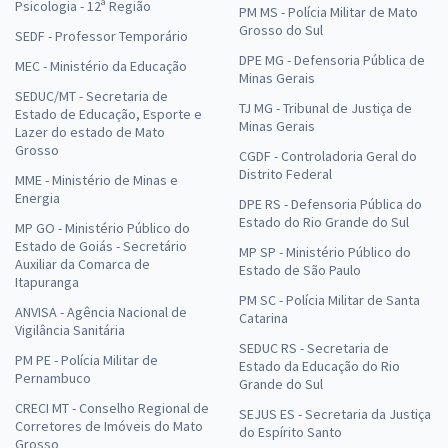
Psicologia - 12ª Região
PM MS - Polícia Militar de Mato
Grosso do Sul
SEDF - Professor Temporário
DPE MG - Defensoria Pública de
MEC - Ministério da Educação
Minas Gerais
SEDUC/MT - Secretaria de
TJ MG - Tribunal de Justiça de
Estado de Educação, Esporte e
Minas Gerais
Lazer do estado de Mato
Grosso
CGDF - Controladoria Geral do
Distrito Federal
MME - Ministério de Minas e
Energia
DPE RS - Defensoria Pública do
Estado do Rio Grande do Sul
MP GO - Ministério Público do
Estado de Goiás - Secretário
MP SP - Ministério Público do
Auxiliar da Comarca de
Estado de São Paulo
Itapuranga
PM SC - Polícia Militar de Santa
ANVISA - Agência Nacional de
Catarina
Vigilância Sanitária
SEDUC RS - Secretaria de
PM PE - Polícia Militar de
Estado da Educação do Rio
Pernambuco
Grande do Sul
CRECI MT - Conselho Regional de
SEJUS ES - Secretaria da Justiça
Corretores de Imóveis do Mato
do Espírito Santo
Grosso