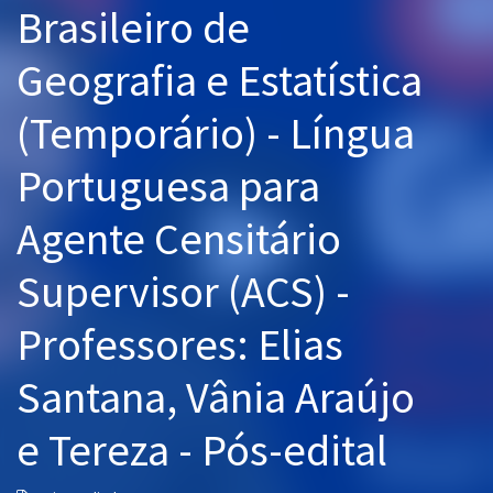
Brasileiro de
Pós
Geografia e Estatística
Graduação
(Temporário) - Língua
OAB
Portuguesa para
Mentorias
Agente Censitário
Questões grátis
Conteúdo gratuito
Supervisor (ACS) -
Blog
Professores: Elias
Aprovados
Santana, Vânia Araújo
Atendimento
e Tereza - Pós-edital