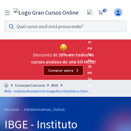
0
Assinatura Ilimitada 11
Acesso a todos os cursos. Teste grátis por 7 dias!
Assinatura OAB Até Passar
Acesso ilimitado a toda preparação para o Exame da
Desconto de
20% em todos os
Ordem, até você passar!
cursos avulsos do site SÓ HOJE!
Comprar agora
Residências Multiprofissionais
Preparação completa e intensiva para as principais
Cursos por Concurso
IBGE
residências em saúde do Brasil
IBGE - Instituto Brasileiro de Geografia e Estatística (Temporário) - Língua Portuguesa para Agente Censitário Supervisor (ACS) - Professores: Elias Santana, Vânia Araújo e Tereza - Pós-edital
Concursos
Nacional - Administrativas, Outras
Assinatura Ilimitada
IBGE - Instituto
Cursos 20% OFF