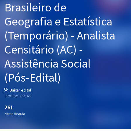
Brasileiro de
Pós
Geografia e Estatística
Graduação
(Temporário) - Analista
OAB
Censitário (AC) -
Mentorias
Assistência Social
Questões grátis
Conteúdo gratuito
(Pós-Edital)
Blog
Baixar edital
Aprovados
(CÓDIGO: 207165)
261
Atendimento
Horas de aula