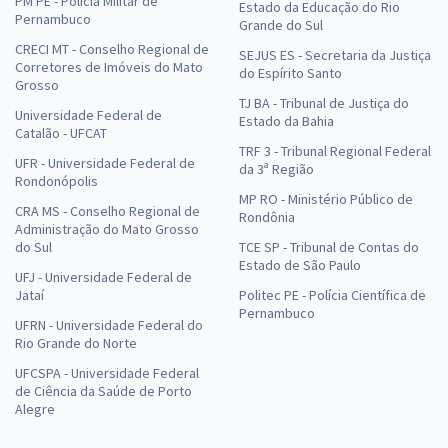
PM PE - Polícia Militar de
Estado da Educação do Rio
Pernambuco
Grande do Sul
CRECI MT - Conselho Regional de
SEJUS ES - Secretaria da Justiça
Corretores de Imóveis do Mato
do Espírito Santo
Grosso
TJ BA - Tribunal de Justiça do
Universidade Federal de
Estado da Bahia
Catalão - UFCAT
TRF 3 - Tribunal Regional Federal
UFR - Universidade Federal de
da 3ª Região
Rondonópolis
MP RO - Ministério Público de
CRA MS - Conselho Regional de
Rondônia
Administração do Mato Grosso
do Sul
TCE SP - Tribunal de Contas do
Estado de São Paulo
UFJ - Universidade Federal de
Jataí
Politec PE - Polícia Científica de
Pernambuco
UFRN - Universidade Federal do
Rio Grande do Norte
UFCSPA - Universidade Federal
de Ciência da Saúde de Porto
Alegre