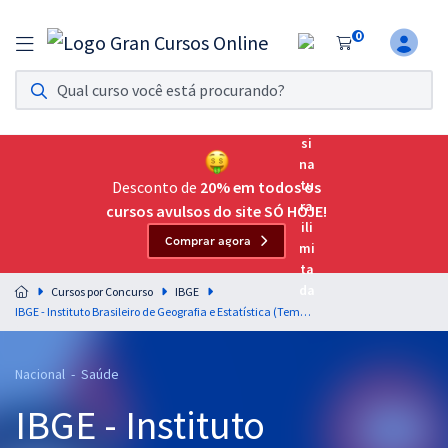
0
Assinatura Ilimitada 11
Acesso a todos os cursos. Teste grátis por 7 dias!
Assinatura OAB Até Passar
Acesso ilimitado a toda preparação para o Exame da
Desconto de
20% em todos os
Ordem, até você passar!
cursos avulsos do site SÓ HOJE!
Comprar agora
Residências Multiprofissionais
Preparação completa e intensiva para as principais
Cursos por Concurso
IBGE
residências em saúde do Brasil
IBGE - Instituto Brasileiro de Geografia e Estatística (Temporário) - Analista Censitário (AC) - Assistência Social (Pós-Edital)
Concursos
Nacional - Saúde
Assinatura Ilimitada
IBGE - Instituto
Cursos 20% OFF