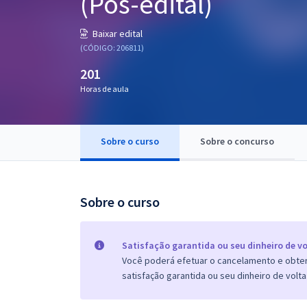
(Pós-edital)
Pós
Baixar edital
Graduação
(CÓDIGO: 206811)
201
OAB
Horas de aula
Mentorias
Sobre o curso
Sobre o concurso
Questões grátis
Conteúdo gratuito
Blog
Sobre o curso
Aprovados
Satisfação garantida ou seu dinheiro de vo
Você poderá efetuar o cancelamento e obter 
Atendimento
satisfação garantida ou seu dinheiro de volta