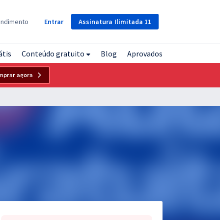
Assinatura
Ilimitada
11
endimento
Entrar
átis
Conteúdo gratuito
Blog
Aprovados
mprar agora