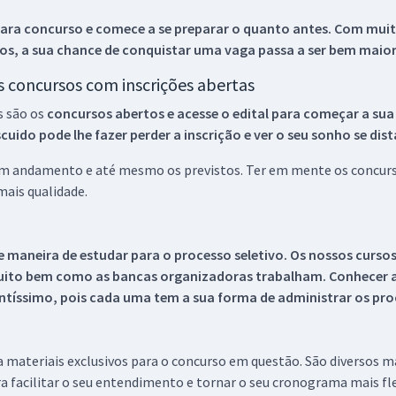
ara concurso e comece a se preparar o quanto antes. Com muita
os, a sua chance de conquistar uma vaga passa a ser bem maior
os concursos com inscrições abertas
s são os
concursos abertos e acesse o edital para começar a sua
ido pode lhe fazer perder a inscrição e ver o seu sonho se dis
 em andamento e até mesmo os previstos. Ter em mente os concurso
ais qualidade.
 maneira de estudar para o processo seletivo. Os nossos curso
uito bem como as bancas organizadoras trabalham. Conhecer a
tíssimo, pois cada uma tem a sua forma de administrar os proc
 a materiais exclusivos para o concurso em questão. São diversos 
a facilitar o seu entendimento e tornar o seu cronograma mais fle