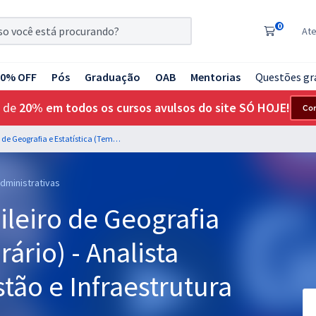
0
At
20% OFF
Pós
Graduação
OAB
Mentorias
Questões gr
 de
20% em todos os cursos avulsos do site SÓ HOJE!
Co
IBGE - Instituto Brasileiro de Geografia e Estatística (Temporário) - Analista Censitário (AC) - Gestão e Infraestrutura (Pós-edital)
Administrativas
sileiro de Geografia
rário) - Analista
stão e Infraestrutura