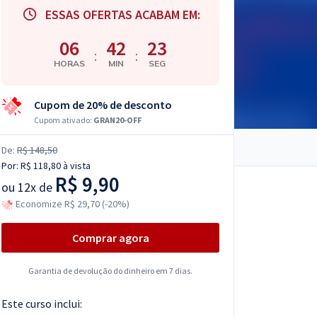
ESSAS OFERTAS ACABAM EM:
06
42
22
:
:
HORAS
MIN
SEG
Cupom de 20% de desconto
Cupom ativado:
GRAN20-OFF
De:
R$ 148,50
Por:
R$ 118,80
à vista
R$ 9,90
ou
12x de
Economize R$ 29,70 (-20%)
Comprar agora
Garantia de devolução do dinheiro em 7 dias.
Este curso inclui: