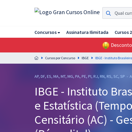
Assinatura Ilimitada 11
Concursos
Assinatura Ilimitada
Cursos 
Acesso a todos os cursos. Teste grátis por 7 dias!
Desconto
Assinatura OAB Até Passar
Acesso ilimitado a toda preparação para o Exame da
Cursos por Concurso
IBGE
Ordem, até você passar!
Residências Multiprofissionais
AP, DF, ES, MA, MT, MG, PA, PE, PI, RJ, RN, RS, SC, SP - 
Preparação completa e intensiva para as principais
IBGE - Instituto Bra
residências em saúde do Brasil
e Estatística (Tempo
Concursos
Assinatura Ilimitada
Censitário (AC) - Ge
Cursos 20% OFF