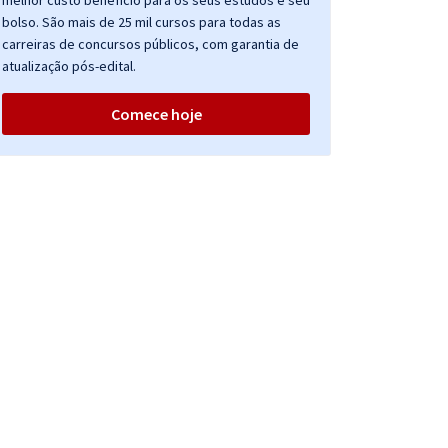
melhor custo benefício para os seus estudos e seu
bolso. São mais de 25 mil cursos para todas as
carreiras de concursos públicos, com garantia de
atualização pós-edital.
Comece hoje