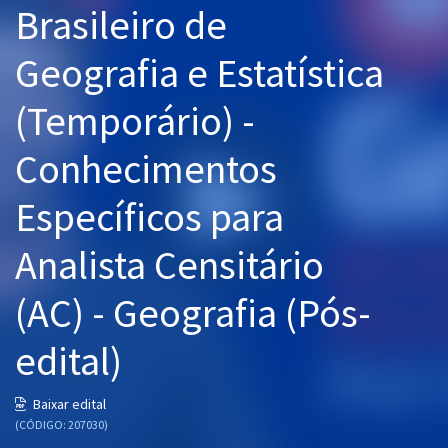
Brasileiro de
Pós
Geografia e Estatística
Graduação
(Temporário) -
OAB
Conhecimentos
Mentorias
Específicos para
Questões grátis
Conteúdo gratuito
Analista Censitário
Blog
(AC) - Geografia (Pós-
Aprovados
edital)
Atendimento
Baixar edital
(CÓDIGO: 207030)