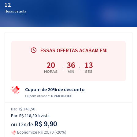
12
Horas de aula
ESSAS OFERTAS ACABAM EM:
20
36
12
:
:
HORAS
MIN
SEG
Cupom de 20% de desconto
Cupom ativado:
GRAN20-OFF
De:
R$ 148,50
Por:
R$ 118,80
à vista
R$ 9,90
ou
12x de
Economize R$ 29,70 (-20%)