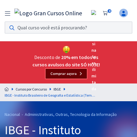
0
Assinatura Ilimitada 11
Acesso a todos os cursos. Teste grátis por 7 dias!
Assinatura OAB Até Passar
Acesso ilimitado a toda preparação para o Exame da
Desconto de
20% em todos os
Ordem, até você passar!
cursos avulsos do site SÓ HOJE!
Comprar agora
Residências Multiprofissionais
Preparação completa e intensiva para as principais
Cursos por Concurso
IBGE
residências em saúde do Brasil
IBGE - Instituto Brasileiro de Geografia e Estatística (Temporário) - Conhecimentos Específicos para Analista Censitário (AC) - Geografia (Pós-edital)
Concursos
Nacional - Administrativas, Outras, Tecnologia da Informação
Assinatura Ilimitada
IBGE - Instituto
Cursos 20% OFF