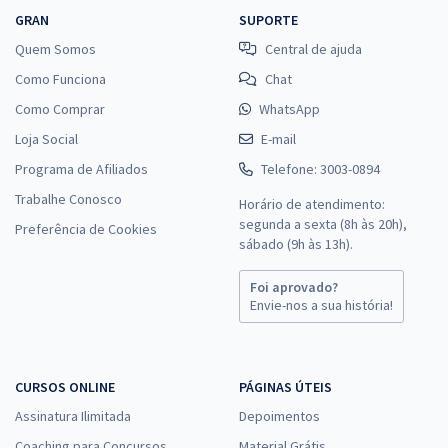
GRAN
SUPORTE
Quem Somos
Central de ajuda
Como Funciona
Chat
Como Comprar
WhatsApp
Loja Social
E-mail
Programa de Afiliados
Telefone: 3003-0894
Trabalhe Conosco
Horário de atendimento:
segunda a sexta (8h às 20h),
Preferência de Cookies
sábado (9h às 13h).
Foi aprovado?
Envie-nos a sua história!
CURSOS ONLINE
PÁGINAS ÚTEIS
Assinatura Ilimitada
Depoimentos
Coaching para Concursos
Material Grátis