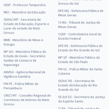
Grosso do Sul
SEDF - Professor Temporário
DPE MG - Defensoria Pública de
MEC - Ministério da Educação
Minas Gerais
SEDUC/MT - Secretaria de
TJ MG - Tribunal de Justiça de
Estado de Educação, Esporte e
Minas Gerais
Lazer do estado de Mato
Grosso
CGDF - Controladoria Geral do
Distrito Federal
MME - Ministério de Minas e
Energia
DPE RS - Defensoria Pública do
Estado do Rio Grande do Sul
MP GO - Ministério Público do
Estado de Goiás - Secretário
MP SP - Ministério Público do
Auxiliar da Comarca de
Estado de São Paulo
Itapuranga
PM SC - Polícia Militar de Santa
ANVISA - Agência Nacional de
Catarina
Vigilância Sanitária
SEDUC RS - Secretaria de
PM PE - Polícia Militar de
Estado da Educação do Rio
Pernambuco
Grande do Sul
CRECI MT - Conselho Regional de
SEJUS ES - Secretaria da Justiça
Corretores de Imóveis do Mato
do Espírito Santo
Grosso
TJ BA - Tribunal de Justiça do