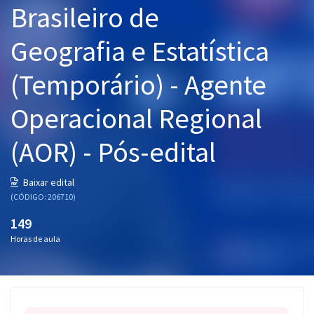
Brasileiro de
Pós
Geografia e Estatística
Graduação
(Temporário) - Agente
OAB
Operacional Regional
Mentorias
(AOR) - Pós-edital
Questões grátis
Conteúdo gratuito
Baixar edital
(CÓDIGO: 206710)
Blog
149
Aprovados
Horas de aula
Atendimento