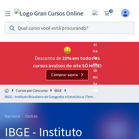
0
Assinatura Ilimitada 11
Acesso a todos os cursos. Teste grátis por 7 dias!
Assinatura OAB Até Passar
Acesso ilimitado a toda preparação para o Exame da
Desconto de
20% em todos os
Ordem, até você passar!
cursos avulsos do site SÓ HOJE!
Comprar agora
Residências Multiprofissionais
Preparação completa e intensiva para as principais
Cursos por Concurso
IBGE
residências em saúde do Brasil
IBGE - Instituto Brasileiro de Geografia e Estatística (Temporário) - Agente Operacional Regional (AOR) - Pós-edital
Concursos
Nacional - Outras
Assinatura Ilimitada
IBGE - Instituto
Cursos 20% OFF