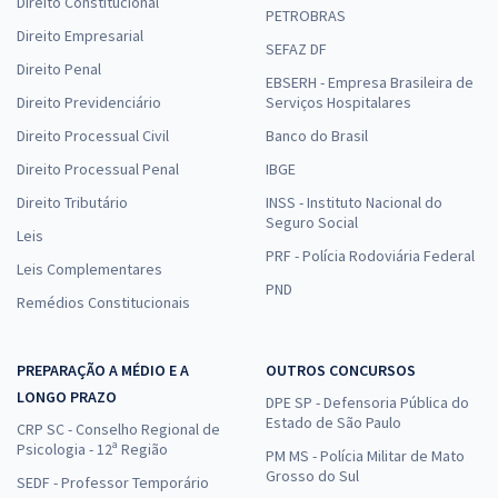
Direito Constitucional
PETROBRAS
Direito Empresarial
SEFAZ DF
Direito Penal
EBSERH - Empresa Brasileira de
Direito Previdenciário
Serviços Hospitalares
Direito Processual Civil
Banco do Brasil
Direito Processual Penal
IBGE
Direito Tributário
INSS - Instituto Nacional do
Seguro Social
Leis
PRF - Polícia Rodoviária Federal
Leis Complementares
PND
Remédios Constitucionais
PREPARAÇÃO A MÉDIO E A
OUTROS CONCURSOS
LONGO PRAZO
DPE SP - Defensoria Pública do
Estado de São Paulo
CRP SC - Conselho Regional de
Psicologia - 12ª Região
PM MS - Polícia Militar de Mato
Grosso do Sul
SEDF - Professor Temporário