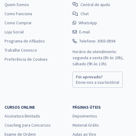
Quem Somos
Central de ajuda
Como Funciona
Chat
Como Comprar
WhatsApp
Loja Social
E-mail
Programa de Afiliados
Telefone: 3003-0894
Trabalhe Conosco
Horário de atendimento:
segunda a sexta (8h às 20h),
Preferência de Cookies
sábado (9h às 13h).
Foi aprovado?
Envie-nos a sua história!
CURSOS ONLINE
PÁGINAS ÚTEIS
Assinatura Ilimitada
Depoimentos
Coaching para Concursos
Material Grátis
Exame de Ordem
Aulas ao Vivo