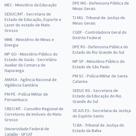
DPE MG - Defensoria Pública de
MEC - Ministério da Educação
Minas Gerais
SEDUC/MT - Secretaria de
TJ MG - Tribunal de Justiça de
Estado de Educação, Esporte e
Minas Gerais
Lazer do estado de Mato
Grosso
CGDF - Controladoria Geral do
Distrito Federal
MME - Ministério de Minas e
Energia
DPE RS - Defensoria Pública do
Estado do Rio Grande do Sul
MP GO - Ministério Público do
Estado de Goiás - Secretário
MP SP - Ministério Público do
Auxiliar da Comarca de
Estado de São Paulo
Itapuranga
PM SC - Polícia Militar de Santa
ANVISA - Agência Nacional de
Catarina
Vigilância Sanitária
SEDUC RS - Secretaria de
PM PE - Polícia Militar de
Estado da Educação do Rio
Pernambuco
Grande do Sul
CRECI MT - Conselho Regional de
SEJUS ES - Secretaria da Justiça
Corretores de Imóveis do Mato
do Espírito Santo
Grosso
TJ BA - Tribunal de Justiça do
Universidade Federal de
Estado da Bahia
Catalão - UFCAT