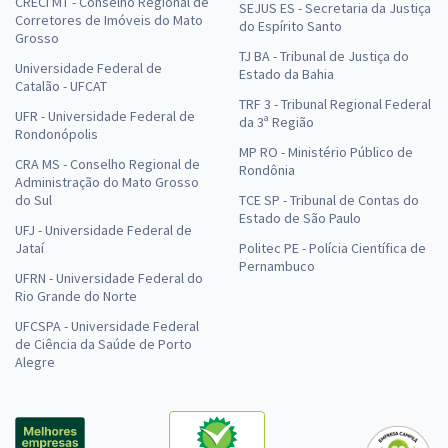
CRECI MT - Conselho Regional de
SEJUS ES - Secretaria da Justiça
Corretores de Imóveis do Mato
do Espírito Santo
Grosso
TJ BA - Tribunal de Justiça do
Universidade Federal de
Estado da Bahia
Catalão - UFCAT
TRF 3 - Tribunal Regional Federal
UFR - Universidade Federal de
da 3ª Região
Rondonópolis
MP RO - Ministério Público de
CRA MS - Conselho Regional de
Rondônia
Administração do Mato Grosso
do Sul
TCE SP - Tribunal de Contas do
Estado de São Paulo
UFJ - Universidade Federal de
Jataí
Politec PE - Polícia Científica de
Pernambuco
UFRN - Universidade Federal do
Rio Grande do Norte
UFCSPA - Universidade Federal
de Ciência da Saúde de Porto
Alegre