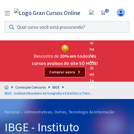
0
Assinatura Ilimitada 11
Acesso a todos os cursos. Teste grátis por 7 dias!
Assinatura OAB Até Passar
Acesso ilimitado a toda preparação para o Exame da
Desconto de
20% em todos os
Ordem, até você passar!
cursos avulsos do site SÓ HOJE!
Comprar agora
Residências Multiprofissionais
Preparação completa e intensiva para as principais
Cursos por Concurso
IBGE
residências em saúde do Brasil
IBGE - Instituto Brasileiro de Geografia e Estatística (Temporário) - Analista Censitário (AC) - Geografia (Pós-edital)
Concursos
Nacional - Administrativas, Outras, Tecnologia da Informação
Assinatura Ilimitada
IBGE - Instituto
Cursos 20% OFF