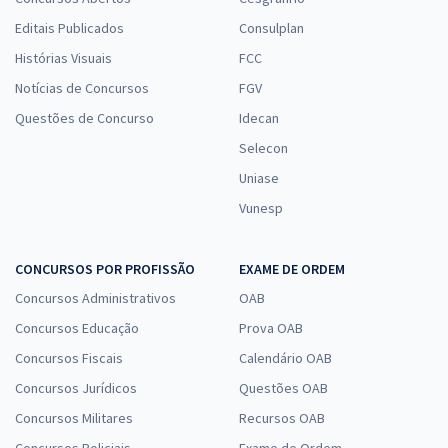
Editais Publicados
Consulplan
Histórias Visuais
FCC
Notícias de Concursos
FGV
Questões de Concurso
Idecan
Selecon
Uniase
Vunesp
CONCURSOS POR PROFISSÃO
EXAME DE ORDEM
Concursos Administrativos
OAB
Concursos Educação
Prova OAB
Concursos Fiscais
Calendário OAB
Concursos Jurídicos
Questões OAB
Concursos Militares
Recursos OAB
Concursos Policiais
Exame de Ordem