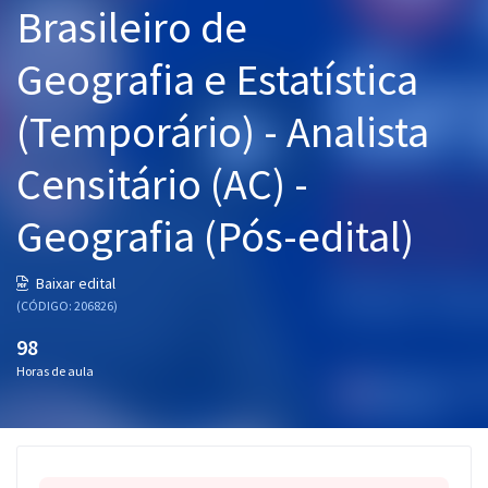
Brasileiro de
Pós
Geografia e Estatística
Graduação
(Temporário) - Analista
OAB
Censitário (AC) -
Mentorias
Geografia (Pós-edital)
Questões grátis
Conteúdo gratuito
Baixar edital
(CÓDIGO: 206826)
Blog
98
Aprovados
Horas de aula
Atendimento