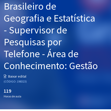
Brasileiro de
Pós
Geografia e Estatística
Graduação
- Supervisor de
OAB
Pesquisas por
Mentorias
Telefone - Área de
Questões grátis
Conteúdo gratuito
Conhecimento: Gestão
Blog
Baixar edital
Aprovados
(CÓDIGO: 198323)
119
Atendimento
Horas de aula