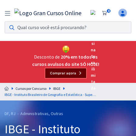
0
Assinatura Ilimitada 11
Acesso a todos os cursos. Teste grátis por 7 dias!
Assinatura OAB Até Passar
Acesso ilimitado a toda preparação para o Exame da
Desconto de
20% em todos os
Ordem, até você passar!
cursos avulsos do site SÓ HOJE!
Comprar agora
Residências Multiprofissionais
Preparação completa e intensiva para as principais
Cursos por Concurso
IBGE
residências em saúde do Brasil
IBGE - Instituto Brasileiro de Geografia e Estatística - Supervisor de Pesquisas por Telefone - Área de Conhecimento: Gestão
Concursos
DF, RJ - Administrativas, Outras
Assinatura Ilimitada
IBGE - Instituto
Cursos 20% OFF