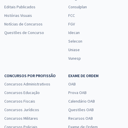
Editais Publicados
Consulplan
Histórias Visuais
FCC
Notícias de Concursos
FGV
Questões de Concurso
Idecan
Selecon
Uniase
Vunesp
CONCURSOS POR PROFISSÃO
EXAME DE ORDEM
Concursos Administrativos
OAB
Concursos Educação
Prova OAB
Concursos Fiscais
Calendário OAB
Concursos Jurídicos
Questões OAB
Concursos Militares
Recursos OAB
Concursos Policiais
Exame de Ordem