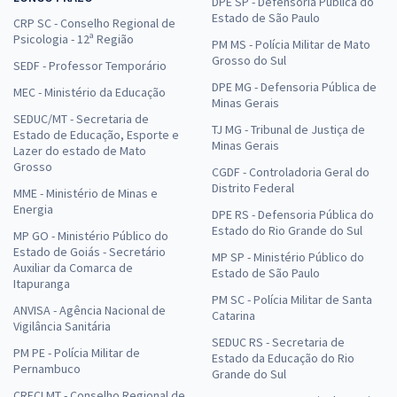
DPE SP - Defensoria Pública do
Estado de São Paulo
CRP SC - Conselho Regional de
Psicologia - 12ª Região
PM MS - Polícia Militar de Mato
Grosso do Sul
SEDF - Professor Temporário
DPE MG - Defensoria Pública de
MEC - Ministério da Educação
Minas Gerais
SEDUC/MT - Secretaria de
TJ MG - Tribunal de Justiça de
Estado de Educação, Esporte e
Minas Gerais
Lazer do estado de Mato
Grosso
CGDF - Controladoria Geral do
Distrito Federal
MME - Ministério de Minas e
Energia
DPE RS - Defensoria Pública do
Estado do Rio Grande do Sul
MP GO - Ministério Público do
Estado de Goiás - Secretário
MP SP - Ministério Público do
Auxiliar da Comarca de
Estado de São Paulo
Itapuranga
PM SC - Polícia Militar de Santa
ANVISA - Agência Nacional de
Catarina
Vigilância Sanitária
SEDUC RS - Secretaria de
PM PE - Polícia Militar de
Estado da Educação do Rio
Pernambuco
Grande do Sul
CRECI MT - Conselho Regional de