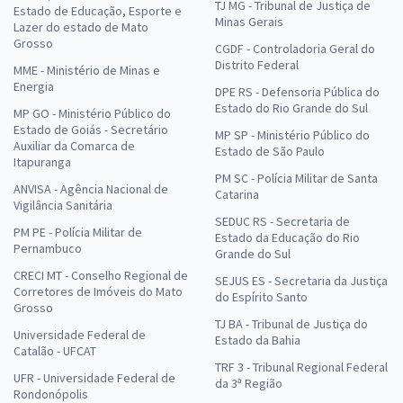
TJ MG - Tribunal de Justiça de
Estado de Educação, Esporte e
Minas Gerais
Lazer do estado de Mato
Grosso
CGDF - Controladoria Geral do
Distrito Federal
MME - Ministério de Minas e
Energia
DPE RS - Defensoria Pública do
Estado do Rio Grande do Sul
MP GO - Ministério Público do
Estado de Goiás - Secretário
MP SP - Ministério Público do
Auxiliar da Comarca de
Estado de São Paulo
Itapuranga
PM SC - Polícia Militar de Santa
ANVISA - Agência Nacional de
Catarina
Vigilância Sanitária
SEDUC RS - Secretaria de
PM PE - Polícia Militar de
Estado da Educação do Rio
Pernambuco
Grande do Sul
CRECI MT - Conselho Regional de
SEJUS ES - Secretaria da Justiça
Corretores de Imóveis do Mato
do Espírito Santo
Grosso
TJ BA - Tribunal de Justiça do
Universidade Federal de
Estado da Bahia
Catalão - UFCAT
TRF 3 - Tribunal Regional Federal
UFR - Universidade Federal de
da 3ª Região
Rondonópolis