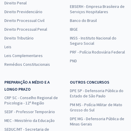
Direito Penal
EBSERH - Empresa Brasileira de
Direito Previdenciário
Serviços Hospitalares
Direito Processual Civil
Banco do Brasil
Direito Processual Penal
IBGE
Direito Tributário
INSS - Instituto Nacional do
Seguro Social
Leis
PRF - Polícia Rodoviária Federal
Leis Complementares
PND
Remédios Constitucionais
PREPARAÇÃO A MÉDIO E A
OUTROS CONCURSOS
LONGO PRAZO
DPE SP - Defensoria Pública do
Estado de São Paulo
CRP SC - Conselho Regional de
Psicologia - 12ª Região
PM MS - Polícia Militar de Mato
Grosso do Sul
SEDF - Professor Temporário
DPE MG - Defensoria Pública de
MEC - Ministério da Educação
Minas Gerais
SEDUC/MT - Secretaria de