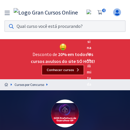
0
Assinatura Ilimitada 11
Acesso a todos os cursos. Teste grátis por 7 dias!
Assinatura OAB Até Passar
Acesso ilimitado a toda preparação para o Exame da
Desconto de
20% em todos os
Ordem, até você passar!
cursos avulsos do site SÓ HOJE!
Conhecer cursos
Residências Multiprofissionais
Preparação completa e intensiva para as principais
Cursos por Concurso
residências em saúde do Brasil
Concursos
Assinatura Ilimitada
Cursos 20% OFF