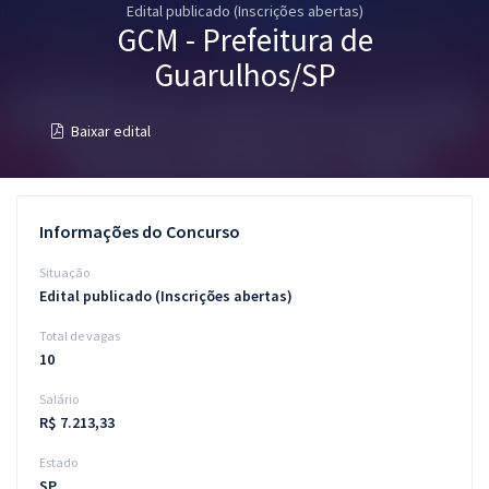
Edital publicado (Inscrições abertas)
Pós
GCM - Prefeitura de
Graduação
Guarulhos/SP
OAB
Baixar edital
Mentorias
Questões grátis
Informações do Concurso
Conteúdo gratuito
Situação
Edital publicado (Inscrições abertas)
Blog
Total de vagas
Aprovados
10
Salário
Atendimento
R$ 7.213,33
Estado
SP