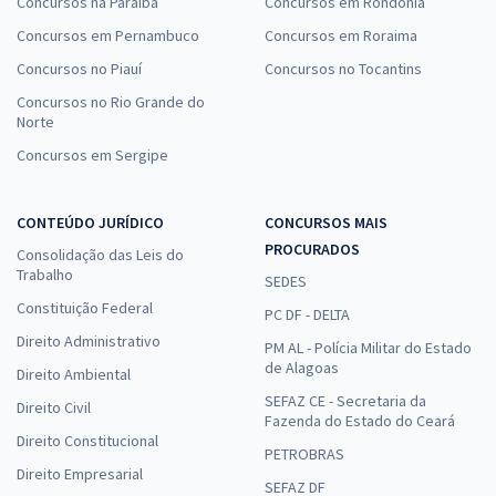
Concursos na Paraíba
Concursos em Rondônia
Concursos em Pernambuco
Concursos em Roraima
Concursos no Piauí
Concursos no Tocantins
Concursos no Rio Grande do
Norte
Concursos em Sergipe
CONTEÚDO JURÍDICO
CONCURSOS MAIS
PROCURADOS
Consolidação das Leis do
Trabalho
SEDES
Constituição Federal
PC DF - DELTA
Direito Administrativo
PM AL - Polícia Militar do Estado
de Alagoas
Direito Ambiental
SEFAZ CE - Secretaria da
Direito Civil
Fazenda do Estado do Ceará
Direito Constitucional
PETROBRAS
Direito Empresarial
SEFAZ DF