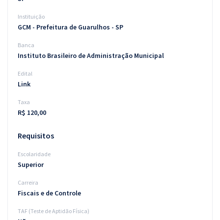
Instituição
GCM - Prefeitura de Guarulhos - SP
Banca
Instituto Brasileiro de Administração Municipal
Edital
Link
Taxa
R$ 120,00
Requisitos
Escolaridade
Superior
Carreira
Fiscais e de Controle
TAF (Teste de Aptidão Física)