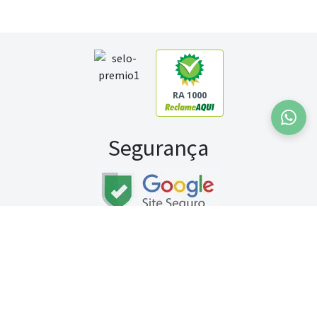
RA 1000
Segurança
Fale conosco:
WhatsApp
Seg a sex (exceto feriados) / das 8h às 20h
Sábado (9h às 13h)