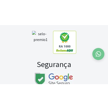
RA 1000
Segurança
Fale conosco:
WhatsApp
Seg a sex (exceto feriados) / das 8h às 20h
Sábado (9h às 13h)