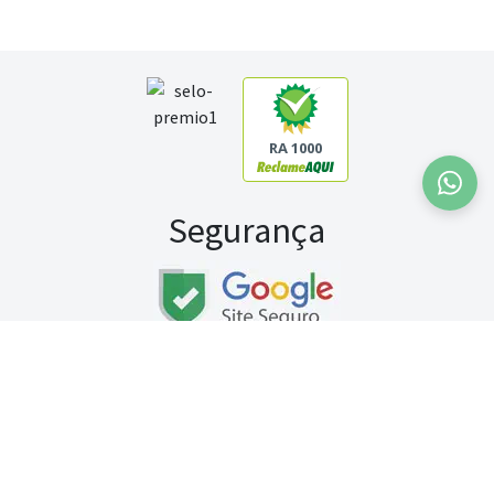
RA 1000
Segurança
Fale conosco:
WhatsApp
Seg a sex (exceto feriados) / das 8h às 20h
Sábado (9h às 13h)