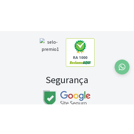
RA 1000
Segurança
Fale conosco:
WhatsApp
Seg a sex (exceto feriados) / das 8h às 20h
Sábado (9h às 13h)