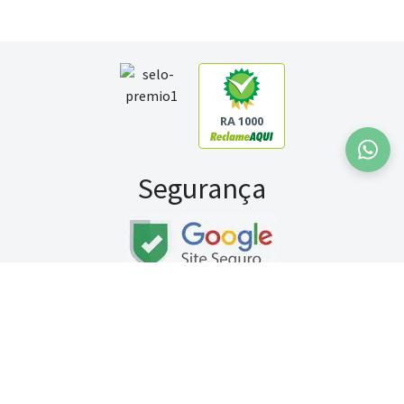
RA 1000
Segurança
Fale conosco:
WhatsApp
Seg a sex (exceto feriados) / das 8h às 20h
Sábado (9h às 13h)