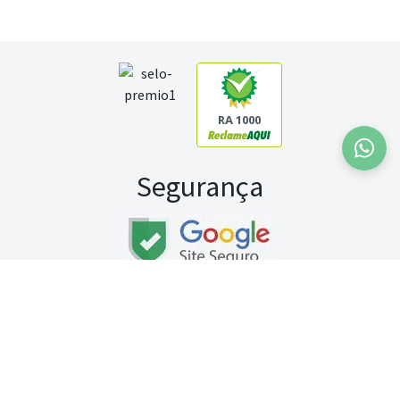
RA 1000
Segurança
Fale conosco:
WhatsApp
Seg a sex (exceto feriados) / das 8h às 20h
Sábado (9h às 13h)