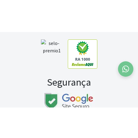
RA 1000
Segurança
Fale conosco:
WhatsApp
Seg a sex (exceto feriados) / das 8h às 20h
Sábado (9h às 13h)