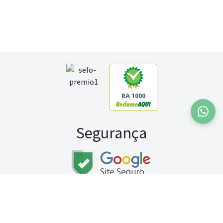
RA 1000
Segurança
Fale conosco:
WhatsApp
Seg a sex (exceto feriados) / das 8h às 20h
Sábado (9h às 13h)