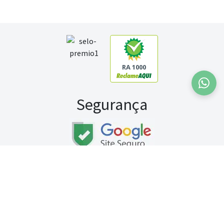
RA 1000
Segurança
Fale conosco:
WhatsApp
Seg a sex (exceto feriados) / das 8h às 20h
Sábado (9h às 13h)